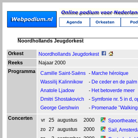
Noordhollands Jeugdorkest
Orkest
Noordhollands Jeugdorkest
Reeks
Najaar 2000
Programma
Camille Saint-Saëns
-
Marche héroïque
Wassilij Kalinnikow
-
De ceder en de palm
Anatole Ljadow
-
Het betoverde meer
Dmitri Shostakovich
-
Symfonie nr. 5 in d, 
George Gershwin
-
Promenade "Walking 
Concerten
vr
25
augustus
2000
Spoortheater
zo
27
augustus
2000
Sail
,
Amster