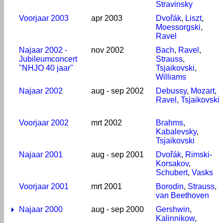
Stravinsky
Voorjaar 2003
apr 2003
Dvořák
,
Liszt
,
Moessorgski
,
Ravel
Najaar 2002 -
nov 2002
Bach
,
Ravel
,
Jubileumconcert
Strauss
,
"NHJO 40 jaar"
Tsjaikovski
,
Williams
Najaar 2002
aug - sep 2002
Debussy
,
Mozart
,
Ravel
,
Tsjaikovski
Voorjaar 2002
mrt 2002
Brahms
,
Kabalevsky
,
Tsjaikovski
Najaar 2001
aug - sep 2001
Dvořák
,
Rimski-
Korsakov
,
Schubert
,
Vasks
Voorjaar 2001
mrt 2001
Borodin
,
Strauss
,
van Beethoven
Najaar 2000
aug - sep 2000
Gershwin
,
Kalinnikow
,