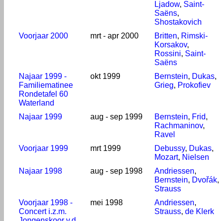
Ljadow
,
Saint-
Saëns
,
Shostakovich
Voorjaar 2000
mrt - apr 2000
Britten
,
Rimski-
Korsakov
,
Rossini
,
Saint-
Saëns
Najaar 1999 -
okt 1999
Bernstein
,
Dukas
,
Familiematinee
Grieg
,
Prokofiev
Rondetafel 60
Waterland
Najaar 1999
aug - sep 1999
Bernstein
,
Frid
,
Rachmaninov
,
Ravel
Voorjaar 1999
mrt 1999
Debussy
,
Dukas
,
Mozart
,
Nielsen
Najaar 1998
aug - sep 1998
Andriessen
,
Bernstein
,
Dvořák
,
Strauss
Voorjaar 1998 -
mei 1998
Andriessen
,
Concert i.z.m.
Strauss
,
de Klerk
Jongenskoor v.d.