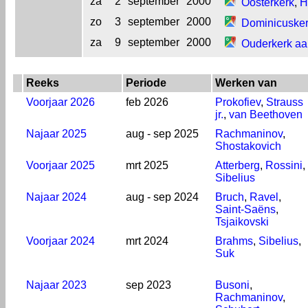
za
2
september
2000
Oosterkerk
,
H
zo
3
september
2000
Dominicuske
za
9
september
2000
Ouderkerk aa
Reeks
Periode
Werken van
Voorjaar 2026
feb 2026
Prokofiev
,
Strauss
jr.
,
van Beethoven
Najaar 2025
aug - sep 2025
Rachmaninov
,
Shostakovich
Voorjaar 2025
mrt 2025
Atterberg
,
Rossini
,
Sibelius
Najaar 2024
aug - sep 2024
Bruch
,
Ravel
,
Saint-Saëns
,
Tsjaikovski
Voorjaar 2024
mrt 2024
Brahms
,
Sibelius
,
Suk
Najaar 2023
sep 2023
Busoni
,
Rachmaninov
,