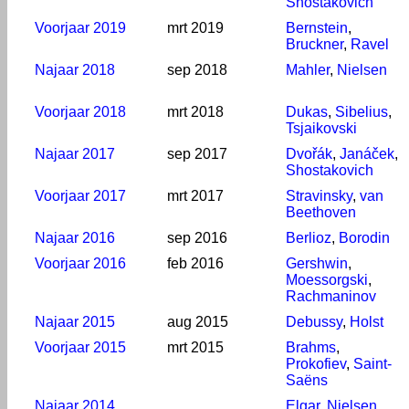
Shostakovich
Voorjaar 2019
mrt 2019
Bernstein
,
Bruckner
,
Ravel
Najaar 2018
sep 2018
Mahler
,
Nielsen
Voorjaar 2018
mrt 2018
Dukas
,
Sibelius
,
Tsjaikovski
Najaar 2017
sep 2017
Dvořák
,
Janáček
,
Shostakovich
Voorjaar 2017
mrt 2017
Stravinsky
,
van
Beethoven
Najaar 2016
sep 2016
Berlioz
,
Borodin
Voorjaar 2016
feb 2016
Gershwin
,
Moessorgski
,
Rachmaninov
Najaar 2015
aug 2015
Debussy
,
Holst
Voorjaar 2015
mrt 2015
Brahms
,
Prokofiev
,
Saint-
Saëns
Najaar 2014
Elgar
,
Nielsen
,