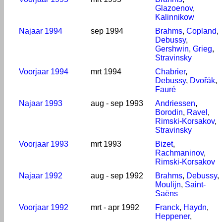
Glazoenov
,
Kalinnikow
Najaar 1994
sep 1994
Brahms
,
Copland
,
Debussy
,
Gershwin
,
Grieg
,
Stravinsky
Voorjaar 1994
mrt 1994
Chabrier
,
Debussy
,
Dvořák
,
Fauré
Najaar 1993
aug - sep 1993
Andriessen
,
Borodin
,
Ravel
,
Rimski-Korsakov
,
Stravinsky
Voorjaar 1993
mrt 1993
Bizet
,
Rachmaninov
,
Rimski-Korsakov
Najaar 1992
aug - sep 1992
Brahms
,
Debussy
,
Moulijn
,
Saint-
Saëns
Voorjaar 1992
mrt - apr 1992
Franck
,
Haydn
,
Heppener
,