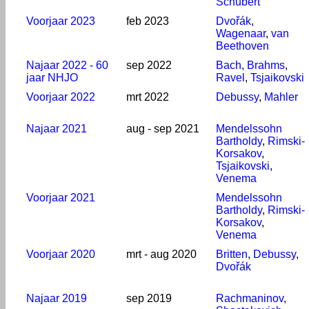
Schubert
Voorjaar 2023
feb 2023
Dvořák
,
Wagenaar
,
van
Beethoven
Najaar 2022 - 60
sep 2022
Bach
,
Brahms
,
jaar NHJO
Ravel
,
Tsjaikovski
Voorjaar 2022
mrt 2022
Debussy
,
Mahler
Najaar 2021
aug - sep 2021
Mendelssohn
Bartholdy
,
Rimski-
Korsakov
,
Tsjaikovski
,
Venema
Voorjaar 2021
Mendelssohn
Bartholdy
,
Rimski-
Korsakov
,
Venema
Voorjaar 2020
mrt - aug 2020
Britten
,
Debussy
,
Dvořák
Najaar 2019
sep 2019
Rachmaninov
,