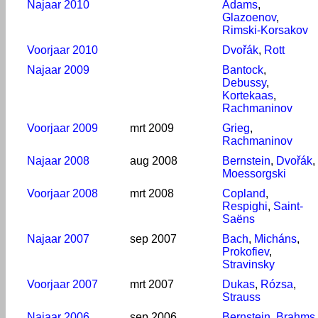
Najaar 2010
Adams
,
Glazoenov
,
Rimski-Korsakov
Voorjaar 2010
Dvořák
,
Rott
Najaar 2009
Bantock
,
Debussy
,
Kortekaas
,
Rachmaninov
Voorjaar 2009
mrt 2009
Grieg
,
Rachmaninov
Najaar 2008
aug 2008
Bernstein
,
Dvořák
,
Moessorgski
Voorjaar 2008
mrt 2008
Copland
,
Respighi
,
Saint-
Saëns
Najaar 2007
sep 2007
Bach
,
Micháns
,
Prokofiev
,
Stravinsky
Voorjaar 2007
mrt 2007
Dukas
,
Rózsa
,
Strauss
Najaar 2006
sep 2006
Bernstein
,
Brahms