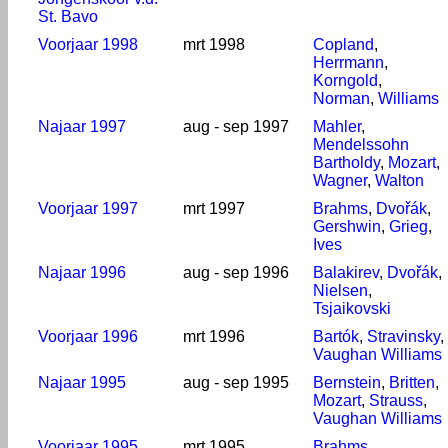
St. Bavo
Voorjaar 1998
mrt 1998
Copland
,
Herrmann
,
Korngold
,
Norman
,
Williams
Najaar 1997
aug - sep 1997
Mahler
,
Mendelssohn
Bartholdy
,
Mozart
,
Wagner
,
Walton
Voorjaar 1997
mrt 1997
Brahms
,
Dvořák
,
Gershwin
,
Grieg
,
Ives
Najaar 1996
aug - sep 1996
Balakirev
,
Dvořák
,
Nielsen
,
Tsjaikovski
Voorjaar 1996
mrt 1996
Bartók
,
Stravinsky
,
Vaughan Williams
Najaar 1995
aug - sep 1995
Bernstein
,
Britten
,
Mozart
,
Strauss
,
Vaughan Williams
Voorjaar 1995
mrt 1995
Brahms
,