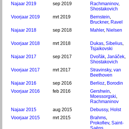
Najaar 2019
sep 2019
Rachmaninov
,
Shostakovich
Voorjaar 2019
mrt 2019
Bernstein
,
Bruckner
,
Ravel
Najaar 2018
sep 2018
Mahler
,
Nielsen
Voorjaar 2018
mrt 2018
Dukas
,
Sibelius
,
Tsjaikovski
Najaar 2017
sep 2017
Dvořák
,
Janáček
,
Shostakovich
Voorjaar 2017
mrt 2017
Stravinsky
,
van
Beethoven
Najaar 2016
sep 2016
Berlioz
,
Borodin
Voorjaar 2016
feb 2016
Gershwin
,
Moessorgski
,
Rachmaninov
Najaar 2015
aug 2015
Debussy
,
Holst
Voorjaar 2015
mrt 2015
Brahms
,
Prokofiev
,
Saint-
Saëns