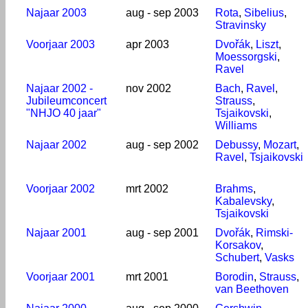
Najaar 2003
aug - sep 2003
Rota
,
Sibelius
,
Stravinsky
Voorjaar 2003
apr 2003
Dvořák
,
Liszt
,
Moessorgski
,
Ravel
Najaar 2002 -
nov 2002
Bach
,
Ravel
,
Jubileumconcert
Strauss
,
"NHJO 40 jaar"
Tsjaikovski
,
Williams
Najaar 2002
aug - sep 2002
Debussy
,
Mozart
,
Ravel
,
Tsjaikovski
Voorjaar 2002
mrt 2002
Brahms
,
Kabalevsky
,
Tsjaikovski
Najaar 2001
aug - sep 2001
Dvořák
,
Rimski-
Korsakov
,
Schubert
,
Vasks
Voorjaar 2001
mrt 2001
Borodin
,
Strauss
,
van Beethoven