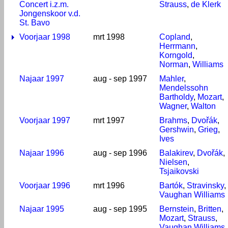
Concert i.z.m.
Strauss
,
de Klerk
Jongenskoor v.d.
St. Bavo
Voorjaar 1998
mrt 1998
Copland
,
Herrmann
,
Korngold
,
Norman
,
Williams
Najaar 1997
aug - sep 1997
Mahler
,
Mendelssohn
Bartholdy
,
Mozart
,
Wagner
,
Walton
Voorjaar 1997
mrt 1997
Brahms
,
Dvořák
,
Gershwin
,
Grieg
,
Ives
Najaar 1996
aug - sep 1996
Balakirev
,
Dvořák
,
Nielsen
,
Tsjaikovski
Voorjaar 1996
mrt 1996
Bartók
,
Stravinsky
,
Vaughan Williams
Najaar 1995
aug - sep 1995
Bernstein
,
Britten
,
Mozart
,
Strauss
,
Vaughan Williams