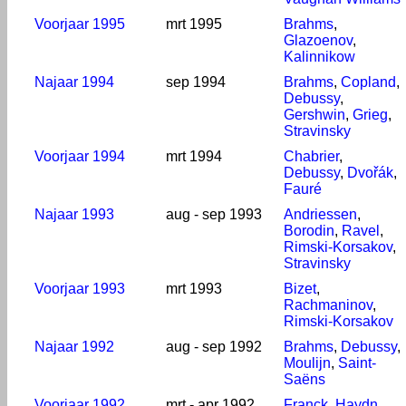
Voorjaar 1995
mrt 1995
Brahms
,
Glazoenov
,
Kalinnikow
Najaar 1994
sep 1994
Brahms
,
Copland
,
Debussy
,
Gershwin
,
Grieg
,
Stravinsky
Voorjaar 1994
mrt 1994
Chabrier
,
Debussy
,
Dvořák
,
Fauré
Najaar 1993
aug - sep 1993
Andriessen
,
Borodin
,
Ravel
,
Rimski-Korsakov
,
Stravinsky
Voorjaar 1993
mrt 1993
Bizet
,
Rachmaninov
,
Rimski-Korsakov
Najaar 1992
aug - sep 1992
Brahms
,
Debussy
,
Moulijn
,
Saint-
Saëns
Voorjaar 1992
mrt - apr 1992
Franck
,
Haydn
,