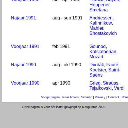
Heppener
,
Smetana
Najaar 1991
aug - sep 1991
Andriessen
,
Kalinnikow
,
Mahler
,
Shostakovich
Voorjaar 1991
feb 1991
Gounod
,
Katsjatoerian
,
Mozart
Najaar 1990
aug - okt 1990
Dvořák
,
Fauré
,
Koetsier
,
Saint-
Saëns
Voorjaar 1990
apr 1990
Grieg
,
Strauss
,
Tsjaikovski
,
Verdi
Vorige pagina
|
Naar boven
|
Sitemap
|
Privacy
|
Contact
|
iCa
Deze pagina is voor het laatst gewijzigd op 6 augustus 2026.