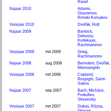
Ravel
Najaar 2010
Adams
,
Glazoenov
,
Rimski-Korsakov
Voorjaar 2010
Dvořák
,
Rott
Najaar 2009
Bantock
,
Debussy
,
Kortekaas
,
Rachmaninov
Voorjaar 2009
mrt 2009
Grieg
,
Rachmaninov
Najaar 2008
aug 2008
Bernstein
,
Dvořák
,
Moessorgski
Voorjaar 2008
mrt 2008
Copland
,
Respighi
,
Saint-
Saëns
Najaar 2007
sep 2007
Bach
,
Micháns
,
Prokofiev
,
Stravinsky
Voorjaar 2007
mrt 2007
Dukas
,
Rózsa
,
Strauss