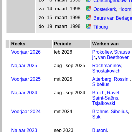
Concertgebouw
,
H
za
14
maart
1998
Oosterkerk
,
Hoorn
zo
15
maart
1998
Beurs van Berlag
do
19
maart
1998
Tilburg
Reeks
Periode
Werken van
Voorjaar 2026
feb 2026
Prokofiev
,
Strauss
jr.
,
van Beethoven
Najaar 2025
aug - sep 2025
Rachmaninov
,
Shostakovich
Voorjaar 2025
mrt 2025
Atterberg
,
Rossini
,
Sibelius
Najaar 2024
aug - sep 2024
Bruch
,
Ravel
,
Saint-Saëns
,
Tsjaikovski
Voorjaar 2024
mrt 2024
Brahms
,
Sibelius
,
Suk
Najaar 2023
sep 2023
Busoni
,