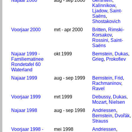
Najaar 2000
aug - sep 2000
Gershwin
,
Kalinnikow
,
Ljadow
,
Saint-
Saëns
,
Shostakovich
Voorjaar 2000
mrt - apr 2000
Britten
,
Rimski-
Korsakov
,
Rossini
,
Saint-
Saëns
Najaar 1999 -
okt 1999
Bernstein
,
Dukas
,
Familiematinee
Grieg
,
Prokofiev
Rondetafel 60
Waterland
Najaar 1999
aug - sep 1999
Bernstein
,
Frid
,
Rachmaninov
,
Ravel
Voorjaar 1999
mrt 1999
Debussy
,
Dukas
,
Mozart
,
Nielsen
Najaar 1998
aug - sep 1998
Andriessen
,
Bernstein
,
Dvořák
,
Strauss
Voorjaar 1998 -
mei 1998
Andriessen
,