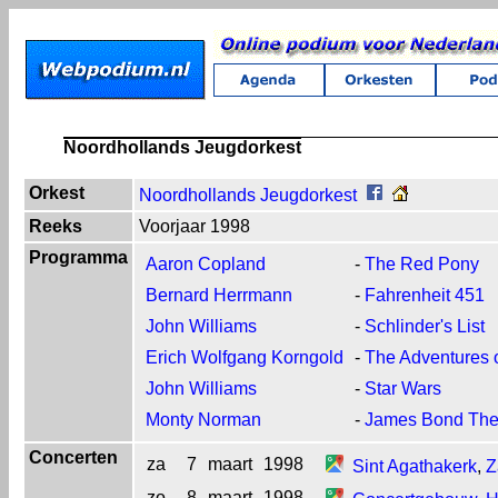
Noordhollands Jeugdorkest
Orkest
Noordhollands Jeugdorkest
Reeks
Voorjaar 1998
Programma
Aaron Copland
-
The Red Pony
Bernard Herrmann
-
Fahrenheit 451
John Williams
-
Schlinder's List
Erich Wolfgang Korngold
-
The Adventures 
John Williams
-
Star Wars
Monty Norman
-
James Bond Th
Concerten
za
7
maart
1998
Sint Agathakerk
,
Z
zo
8
maart
1998