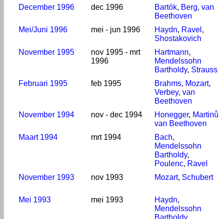
December 1996
dec 1996
Bartók
,
Berg
,
van
Beethoven
Mei/Juni 1996
mei - jun 1996
Haydn
,
Ravel
,
Shostakovich
November 1995
nov 1995 - mrt
Hartmann
,
1996
Mendelssohn
Bartholdy
,
Strauss
Februari 1995
feb 1995
Brahms
,
Mozart
,
Verbey
,
van
Beethoven
November 1994
nov - dec 1994
Honegger
,
Martinů
van Beethoven
Maart 1994
mrt 1994
Bach
,
Mendelssohn
Bartholdy
,
Poulenc
,
Ravel
November 1993
nov 1993
Mozart
,
Schubert
Mei 1993
mei 1993
Haydn
,
Mendelssohn
Bartholdy
,