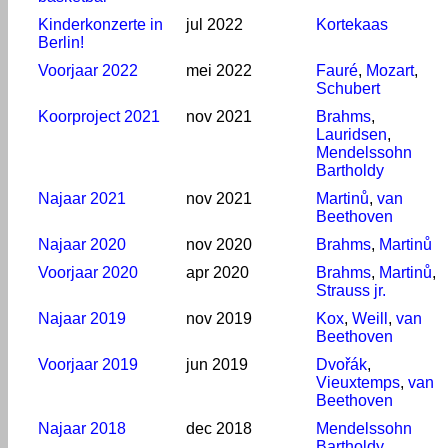
Kinderkonzerte in
jul 2022
Kortekaas
Berlin!
Voorjaar 2022
mei 2022
Fauré
,
Mozart
,
Schubert
Koorproject 2021
nov 2021
Brahms
,
Lauridsen
,
Mendelssohn
Bartholdy
Najaar 2021
nov 2021
Martinů
,
van
Beethoven
Najaar 2020
nov 2020
Brahms
,
Martinů
Voorjaar 2020
apr 2020
Brahms
,
Martinů
,
Strauss jr.
Najaar 2019
nov 2019
Kox
,
Weill
,
van
Beethoven
Voorjaar 2019
jun 2019
Dvořák
,
Vieuxtemps
,
van
Beethoven
Najaar 2018
dec 2018
Mendelssohn
Bartholdy
,