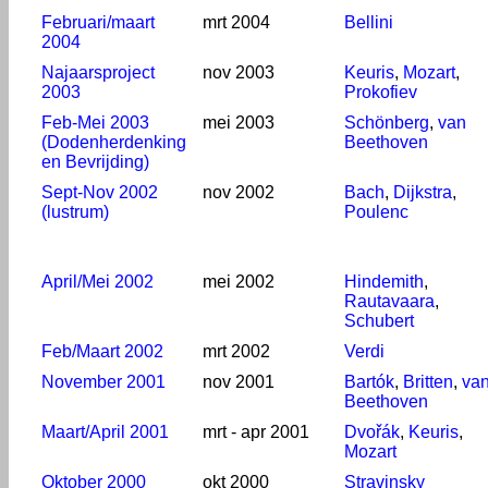
Februari/maart
mrt 2004
Bellini
2004
Najaarsproject
nov 2003
Keuris
,
Mozart
,
2003
Prokofiev
Feb-Mei 2003
mei 2003
Schönberg
,
van
(Dodenherdenking
Beethoven
en Bevrijding)
Sept-Nov 2002
nov 2002
Bach
,
Dijkstra
,
(lustrum)
Poulenc
April/Mei 2002
mei 2002
Hindemith
,
Rautavaara
,
Schubert
Feb/Maart 2002
mrt 2002
Verdi
November 2001
nov 2001
Bartók
,
Britten
,
va
Beethoven
Maart/April 2001
mrt - apr 2001
Dvořák
,
Keuris
,
Mozart
Oktober 2000
okt 2000
Stravinsky