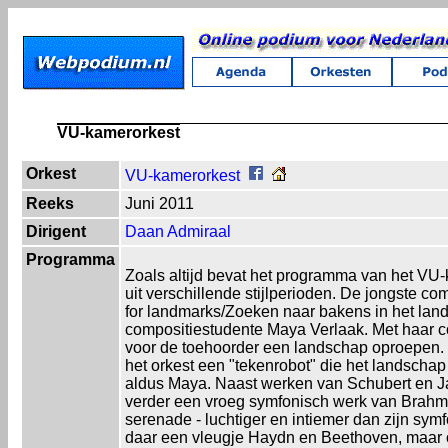
VU-kamerorkest
Orkest
VU-kamerorkest
Reeks
Juni 2011
Dirigent
Daan Admiraal
Programma
Zoals altijd bevat het programma van het VU
uit verschillende stijlperioden. De jongste com
for landmarks/Zoeken naar bakens in het lan
compositiestudente Maya Verlaak. Met haar co
voor de toehoorder een landschap oproepen. '
het orkest een "tekenrobot" die het landschap
aldus Maya. Naast werken van Schubert en Ja
verder een vroeg symfonisch werk van Brahms
serenade - luchtiger en intiemer dan zijn sym
daar een vleugje Haydn en Beethoven, maa