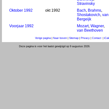
Stravinsky
Oktober 1992
okt 1992
Bach
,
Brahms
,
Shostakovich
,
van
Bergeijk
Voorjaar 1992
Mozart
,
Wagner
,
van Beethoven
Vorige pagina
|
Naar boven
|
Sitemap
|
Privacy
|
Contact
|
iCa
Deze pagina is voor het laatst gewijzigd op 9 augustus 2026.