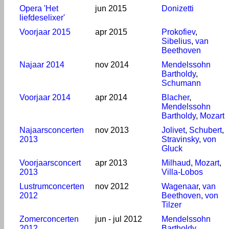
Opera 'Het
jun 2015
Donizetti
liefdeselixer'
Voorjaar 2015
apr 2015
Prokofiev
,
Sibelius
,
van
Beethoven
Najaar 2014
nov 2014
Mendelssohn
Bartholdy
,
Schumann
Voorjaar 2014
apr 2014
Blacher
,
Mendelssohn
Bartholdy
,
Mozart
Najaarsconcerten
nov 2013
Jolivet
,
Schubert
,
2013
Stravinsky
,
von
Gluck
Voorjaarsconcert
apr 2013
Milhaud
,
Mozart
,
2013
Villa-Lobos
Lustrumconcerten
nov 2012
Wagenaar
,
van
2012
Beethoven
,
von
Tilzer
Zomerconcerten
jun - jul 2012
Mendelssohn
2012
Bartholdy
,