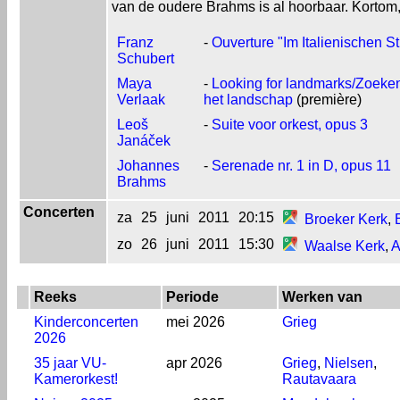
van de oudere Brahms is al hoorbaar. Kortom, 
Franz
-
Ouverture "Im Italienischen St
Schubert
Maya
-
Looking for landmarks/Zoeken
Verlaak
het landschap
(première)
Leoš
-
Suite voor orkest, opus 3
Janáček
Johannes
-
Serenade nr. 1 in D, opus 11
Brahms
Concerten
za
25
juni
2011
20:15
Broeker Kerk
,
zo
26
juni
2011
15:30
Waalse Kerk
,
A
Reeks
Periode
Werken van
Kinderconcerten
mei 2026
Grieg
2026
35 jaar VU-
apr 2026
Grieg
,
Nielsen
,
Kamerorkest!
Rautavaara