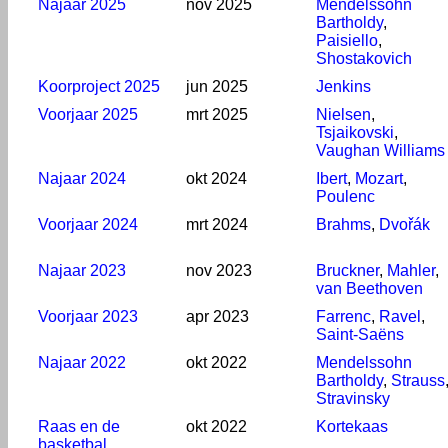
Najaar 2025
nov 2025
Mendelssohn
Bartholdy
,
Paisiello
,
Shostakovich
Koorproject 2025
jun 2025
Jenkins
Voorjaar 2025
mrt 2025
Nielsen
,
Tsjaikovski
,
Vaughan Williams
Najaar 2024
okt 2024
Ibert
,
Mozart
,
Poulenc
Voorjaar 2024
mrt 2024
Brahms
,
Dvořák
Najaar 2023
nov 2023
Bruckner
,
Mahler
,
van Beethoven
Voorjaar 2023
apr 2023
Farrenc
,
Ravel
,
Saint-Saëns
Najaar 2022
okt 2022
Mendelssohn
Bartholdy
,
Strauss
Stravinsky
Raas en de
okt 2022
Kortekaas
basketbal