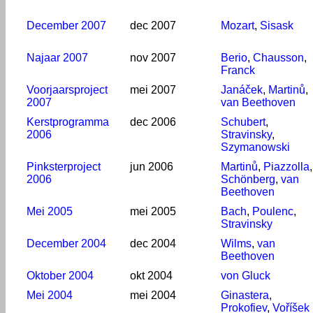
December 2007
dec 2007
Mozart
,
Sisask
Najaar 2007
nov 2007
Berio
,
Chausson
,
Franck
Voorjaarsproject
mei 2007
Janáček
,
Martinů
,
2007
van Beethoven
Kerstprogramma
dec 2006
Schubert
,
2006
Stravinsky
,
Szymanowski
Pinksterproject
jun 2006
Martinů
,
Piazzolla
,
2006
Schönberg
,
van
Beethoven
Mei 2005
mei 2005
Bach
,
Poulenc
,
Stravinsky
December 2004
dec 2004
Wilms
,
van
Beethoven
Oktober 2004
okt 2004
von Gluck
Mei 2004
mei 2004
Ginastera
,
Prokofiev
,
Voříšek