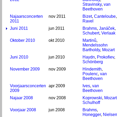
Stravinsky
,
van
Beethoven
Najaarsconcerten
nov 2011
Bizet
,
Canteloube
,
2011
Ravel
Juni 2011
jun 2011
Brahms
,
Janáček
,
Schubert
,
Verlaak
Oktober 2010
okt 2010
Martinů
,
Mendelssohn
Bartholdy
,
Mozart
Juni 2010
jun 2010
Haydn
,
Prokofiev
,
Schönberg
November 2009
nov 2009
Hindemith
,
Poulenc
,
van
Beethoven
Voorjaarsconcerten
apr 2009
Ives
,
van
2009
Beethoven
Najaar 2008
nov 2008
Koprowski
,
Mozart
Schulhoff
Voorjaar 2008
jun 2008
Brahms
,
Honegger
,
Nielse