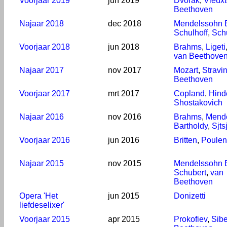
Voorjaar 2019
jun 2019
Dvořák
,
Vieux
Beethoven
Najaar 2018
dec 2018
Mendelssohn B
Schulhoff
,
Sch
Voorjaar 2018
jun 2018
Brahms
,
Ligeti
van Beethove
Najaar 2017
nov 2017
Mozart
,
Stravi
Beethoven
Voorjaar 2017
mrt 2017
Copland
,
Hind
Shostakovich
Najaar 2016
nov 2016
Brahms
,
Mend
Bartholdy
,
Sjts
Voorjaar 2016
jun 2016
Britten
,
Poulen
Najaar 2015
nov 2015
Mendelssohn B
Schubert
,
van
Beethoven
Opera 'Het
jun 2015
Donizetti
liefdeselixer'
Voorjaar 2015
apr 2015
Prokofiev
,
Sibe