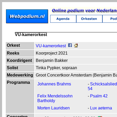
VU-kamerorkest
Orkest
VU-kamerorkest
Reeks
Koorproject 2021
Koordirigent
Benjamin Bakker
Solist
Tinka Pypker, sopraan
Medewerking
Groot Concertkoor Amsterdam (Benjamin B
Programma
Johannes Brahms
-
Schicksalslied
54
Felix Mendelssohn
-
Psalm 42
Bartholdy
Morten Lauridsen
-
Lux aeterna
Concerten