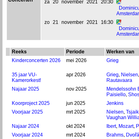
za
20
november
2021
20:30
Dominic
Amsterda
zo
21
november
2021
16:30
Dominic
Amsterda
Reeks
Periode
Werken van
Kinderconcerten 2026
mei 2026
Grieg
35 jaar VU-
apr 2026
Grieg
,
Nielsen
Kamerorkest!
Rautavaara
Najaar 2025
nov 2025
Mendelssohn B
Paisiello
,
Shos
Koorproject 2025
jun 2025
Jenkins
Voorjaar 2025
mrt 2025
Nielsen
,
Tsjai
Vaughan Willi
Najaar 2024
okt 2024
Ibert
,
Mozart
,
P
Voorjaar 2024
mrt 2024
Brahms
,
Dvoř