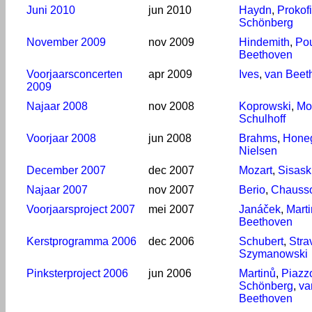
Juni 2010
jun 2010
Haydn
,
Prokof
Schönberg
November 2009
nov 2009
Hindemith
,
Po
Beethoven
Voorjaarsconcerten
apr 2009
Ives
,
van Beet
2009
Najaar 2008
nov 2008
Koprowski
,
Mo
Schulhoff
Voorjaar 2008
jun 2008
Brahms
,
Hone
Nielsen
December 2007
dec 2007
Mozart
,
Sisask
Najaar 2007
nov 2007
Berio
,
Chauss
Voorjaarsproject 2007
mei 2007
Janáček
,
Mart
Beethoven
Kerstprogramma 2006
dec 2006
Schubert
,
Stra
Szymanowski
Pinksterproject 2006
jun 2006
Martinů
,
Piazzo
Schönberg
,
va
Beethoven