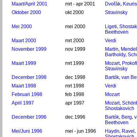
Maart/April 2001
mrt - apr 2001
Dvořák
,
Keuris
Oktober 2000
okt 2000
Stravinsky
Mei 2000
mei 2000
Ligeti
,
Shostak
Beethoven
Maart 2000
mrt 2000
Verdi
November 1999
nov 1999
Martin
,
Mendel
Bartholdy
,
Sch
Maart 1999
mrt 1999
Mozart
,
Prokof
Stravinsky
December 1998
dec 1998
Bartók
,
van Be
Maart 1998
mrt 1998
Verdi
Februari 1998
feb 1998
Mozart
April 1997
apr 1997
Mozart
,
Schön
Shostakovich
December 1996
dec 1996
Bartók
,
Berg
,
v
Beethoven
Mei/Juni 1996
mei - jun 1996
Haydn
,
Ravel
,
Shostakovich