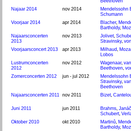
Beethoven
Najaar 2014
nov 2014
Mendelssohn B
Schumann
Voorjaar 2014
apr 2014
Blacher
,
Mend
Bartholdy
,
Moz
Najaarsconcerten
nov 2013
Jolivet
,
Schube
2013
Stravinsky
,
von
Voorjaarsconcert 2013
apr 2013
Milhaud
,
Mozar
Lobos
Lustrumconcerten
nov 2012
Wagenaar
,
va
2012
Beethoven
,
vo
Zomerconcerten 2012
jun - jul 2012
Mendelssohn B
Stravinsky
,
va
Beethoven
Najaarsconcerten 2011
nov 2011
Bizet
,
Cantelo
Juni 2011
jun 2011
Brahms
,
Janá
Schubert
,
Verl
Oktober 2010
okt 2010
Martinů
,
Mende
Bartholdy
,
Moz