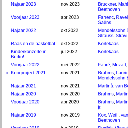
Najaar 2023
nov 2023
Bruckner
,
Mahl
Beethoven
Voorjaar 2023
apr 2023
Farrenc
,
Ravel
Saëns
Najaar 2022
okt 2022
Mendelssohn B
Strauss
,
Strav
Raas en de basketbal
okt 2022
Kortekaas
Kinderkonzerte in
jul 2022
Kortekaas
Berlin!
Voorjaar 2022
mei 2022
Fauré
,
Mozart
Koorproject 2021
nov 2021
Brahms
,
Lauri
Mendelssohn B
Najaar 2021
nov 2021
Martinů
,
van B
Najaar 2020
nov 2020
Brahms
,
Marti
Voorjaar 2020
apr 2020
Brahms
,
Marti
jr.
Najaar 2019
nov 2019
Kox
,
Weill
,
va
Beethoven