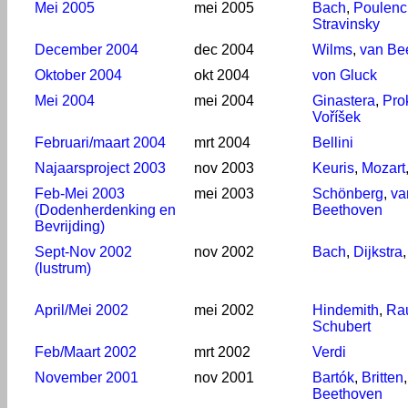
Mei 2005
mei 2005
Bach
,
Poulenc
Stravinsky
December 2004
dec 2004
Wilms
,
van Be
Oktober 2004
okt 2004
von Gluck
Mei 2004
mei 2004
Ginastera
,
Pro
Voříšek
Februari/maart 2004
mrt 2004
Bellini
Najaarsproject 2003
nov 2003
Keuris
,
Mozart
Feb-Mei 2003
mei 2003
Schönberg
,
va
(Dodenherdenking en
Beethoven
Bevrijding)
Sept-Nov 2002
nov 2002
Bach
,
Dijkstra
(lustrum)
April/Mei 2002
mei 2002
Hindemith
,
Ra
Schubert
Feb/Maart 2002
mrt 2002
Verdi
November 2001
nov 2001
Bartók
,
Britten
Beethoven