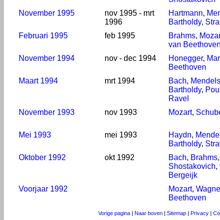
November 1995
nov 1995 - mrt
Hartmann
,
Men
1996
Bartholdy
,
Str
Februari 1995
feb 1995
Brahms
,
Mozar
van Beethove
November 1994
nov - dec 1994
Honegger
,
Mar
Beethoven
Maart 1994
mrt 1994
Bach
,
Mendel
Bartholdy
,
Pou
Ravel
November 1993
nov 1993
Mozart
,
Schube
Mei 1993
mei 1993
Haydn
,
Mende
Bartholdy
,
Stra
Oktober 1992
okt 1992
Bach
,
Brahms
,
Shostakovich
,
Bergeijk
Voorjaar 1992
Mozart
,
Wagne
Beethoven
Vorige pagina
|
Naar boven
|
Sitemap
|
Privacy
|
Co