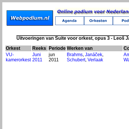
Uitvoeringen van Suite voor orkest, opus 3 - Leoš 
Orkest
Reeks
Periode
Werken van
Co
VU-
Juni
jun
Brahms
,
Janáček
,
Am
kamerorkest
2011
2011
Schubert
,
Verlaak
Wa