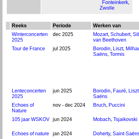
Fonteinkerk
,
Zwolle
Reeks
Periode
Werken van
Winterconcerten
dec 2025
Mozart
,
Schubert
,
Si
2025
van Beethoven
Tour de France
jul 2025
Borodin
,
Liszt
,
Milha
Saëns
,
Tormis
Lenteconcerten
jun 2025
Borodin
,
Fauré
,
Liszt
2025
Saëns
Echoes of
nov - dec 2024
Bruch
,
Puccini
Nature
105 jaar WSKOV
jun 2024
Mobach
,
Tsjaikovski
Echoes of nature
jan 2024
Doherty
,
Saint-Saën