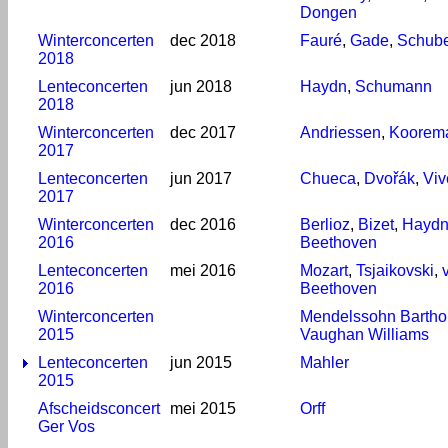
Dongen
Winterconcerten
dec 2018
Fauré
,
Gade
,
Schube
2018
Lenteconcerten
jun 2018
Haydn
,
Schumann
2018
Winterconcerten
dec 2017
Andriessen
,
Koorem
2017
Lenteconcerten
jun 2017
Chueca
,
Dvořák
,
Viv
2017
Winterconcerten
dec 2016
Berlioz
,
Bizet
,
Hayd
2016
Beethoven
Lenteconcerten
mei 2016
Mozart
,
Tsjaikovski
,
2016
Beethoven
Winterconcerten
Mendelssohn Bartho
2015
Vaughan Williams
Lenteconcerten
jun 2015
Mahler
2015
Afscheidsconcert
mei 2015
Orff
Ger Vos