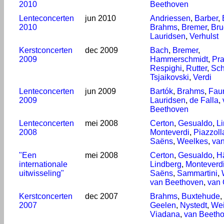
2010
Beethoven
Lenteconcerten
jun 2010
Andriessen
,
Barber
,
2010
Brahms
,
Bremer
,
Bru
Lauridsen
,
Verhulst
Kerstconcerten
dec 2009
Bach
,
Bremer
,
2009
Hammerschmidt
,
Pra
Respighi
,
Rutter
,
Sch
Tsjaikovski
,
Verdi
Lenteconcerten
jun 2009
Bartók
,
Brahms
,
Fau
2009
Lauridsen
,
de Falla
,
Beethoven
Lenteconcerten
mei 2008
Certon
,
Gesualdo
,
L
2008
Monteverdi
,
Piazzoll
Saëns
,
Weelkes
,
va
"Een
mei 2008
Certon
,
Gesualdo
,
H
internationale
Lindberg
,
Monteverd
uitwisseling"
Saëns
,
Sammartini
,
van Beethoven
,
van 
Kerstconcerten
dec 2007
Brahms
,
Buxtehude
,
2007
Geelen
,
Nystedt
,
Wei
Viadana
,
van Beeth