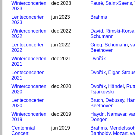
Winterconcerten
dec 2023
Fauré
,
Saint-Saëns
,
2023
Lenteconcerten
jun 2023
Brahms
2023
Winterconcerten
dec 2022
David
,
Rimski-Korsa
2022
Schumann
Lenteconcerten
jun 2022
Grieg
,
Schumann
,
v
2022
Beethoven
Winterconcerten
dec 2021
Dvořák
2021
Lenteconcerten
Dvořák
,
Elgar
,
Straus
2021
Winterconcerten
dec 2020
Dvořák
,
Händel
,
Rutt
2020
Tsjaikovski
Lenteconcerten
Bruch
,
Debussy
,
Hän
2020
Beethoven
Winterconcerten
dec 2019
Haydn
,
Namavar
,
va
2019
Dongen
Centennial
jun 2019
Brahms
,
Mendelsso
Concert
Bartholdy
,
Mozart
,
v