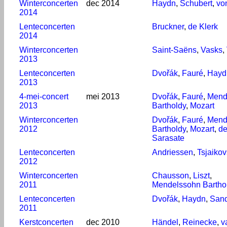
Winterconcerten
dec 2014
Haydn
,
Schubert
,
vo
2014
Lenteconcerten
Bruckner
,
de Klerk
2014
Winterconcerten
Saint-Saëns
,
Vasks
,
2013
Lenteconcerten
Dvořák
,
Fauré
,
Hayd
2013
4-mei-concert
mei 2013
Dvořák
,
Fauré
,
Mend
2013
Bartholdy
,
Mozart
Winterconcerten
Dvořák
,
Fauré
,
Mend
2012
Bartholdy
,
Mozart
,
d
Sarasate
Lenteconcerten
Andriessen
,
Tsjaikov
2012
Winterconcerten
Chausson
,
Liszt
,
2011
Mendelssohn Bartho
Lenteconcerten
Dvořák
,
Haydn
,
San
2011
Kerstconcerten
dec 2010
Händel
,
Reinecke
,
v