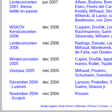
Lenteconcerten
jun 2007
Alfven
,
Brahms
,
Bre
2007, thema:
Eben
,
Flores del C
liefde en passie
Kodály
,
Milhaud
,
Str
Witwicki
,
di Lasso
,
v
Beethoven
,
von Zem
WSKOV
dec 2006
Cuypers
,
Dvořák
,
Lis
Kerstconcerten
Rachmaninov
,
Saint
2006
Stravinsky
,
Willaert
,
Lenteconcerten
mei 2006
Badings
,
Donato
,
La
2006
Milhaud
,
Monteverdi
de Falla
,
van Oosten
Winterconcerten
dec 2005
Caplet
,
Dvořák
,
Ippol
2005
Ivanov
,
Rutter
,
Tsjaik
Voorjaar 2005
mei 2005
Milhaud
,
Poulenc
,
Schumann
,
Svendse
December 2004
dec 2004
Larsson
,
Prokofiev
,
S
- Lustrum
Saëns
,
Strauss jr.
November 2004
nov 2004
Rossini
- Scratch
Vorige pagina
|
Naar boven
|
Sitemap
|
Privacy
|
Contact
|