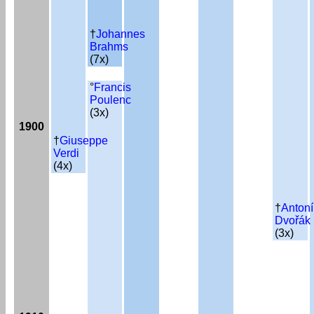
†
Johannes
Brahms
(7x)
°
Francis
Poulenc
(3x)
1900
†
Giuseppe
Verdi
(4x)
†
Anton
Dvořák
(3x)