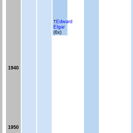
†
Edward
Elgar
(6x)
1940
1950