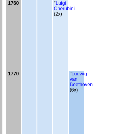
1760
°
Luigi
Cherubini
(2x)
1770
°
Ludwig
van
Beethoven
(6x)