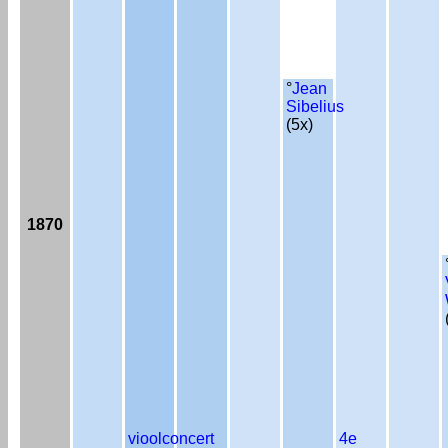
°
Jean
Sibelius
(5x)
1870
vioolconcert
4e