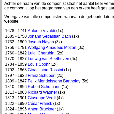
Achter de naam van de componist staat het aantal keer verm
de componist op het programma van een orkest heeft gestaa
Weergave van alle componisten, waarvan de geboortedatum
website:
1678 - 1741
Antonio Vivaldi
(1x)
1685 - 1750
Johann Sebastian Bach
(1x)
1732 - 1809
Joseph Haydn
(3x)
1756 - 1791
Wolfgang Amadeus Mozart
(3x)
1760 - 1842
Luigi Cherubini
(2x)
1770 - 1827
Ludwig van Beethoven
(6x)
1784 - 1859
Louis Spohr
(1x)
1792 - 1868
Gioacchino Rossini
(1x)
1797 - 1828
Franz Schubert
(2x)
1809 - 1847
Felix Mendelssohn Bartholdy
(5x)
1810 - 1856
Robert Schumann
(1x)
1813 - 1883
Richard Wagner
(1x)
1813 - 1901
Giuseppe Verdi
(4x)
1822 - 1890
César Franck
(1x)
1824 - 1896
Anton Bruckner
(1x)