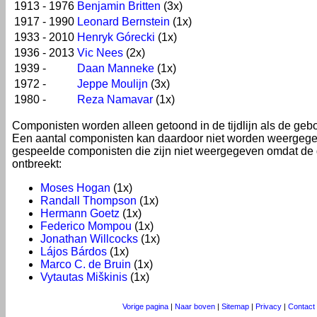
1913 - 1976
Benjamin Britten
(3x)
1917 - 1990
Leonard Bernstein
(1x)
1933 - 2010
Henryk Górecki
(1x)
1936 - 2013
Vic Nees
(2x)
1939 -
Daan Manneke
(1x)
1972 -
Jeppe Moulijn
(3x)
1980 -
Reza Namavar
(1x)
Componisten worden alleen getoond in de tijdlijn als de geb
Een aantal componisten kan daardoor niet worden weergege
gespeelde componisten die zijn niet weergegeven omdat de
ontbreekt:
Moses Hogan
(1x)
Randall Thompson
(1x)
Hermann Goetz
(1x)
Federico Mompou
(1x)
Jonathan Willcocks
(1x)
Lájos Bárdos
(1x)
Marco C. de Bruin
(1x)
Vytautas Miškinis
(1x)
Vorige pagina
|
Naar boven
|
Sitemap
|
Privacy
|
Contact