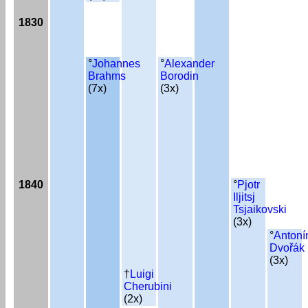
1830
°
Johannes
°
Alexander
Brahms
Borodin
(7x)
(3x)
1840
°
Pjotr
Iljitsj
Tsjaikovski
(3x)
°
Antoní
Dvořák
(3x)
†
Luigi
Cherubini
(2x)