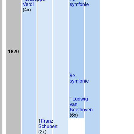
Verdi
symfonie
(4x)
1820
9e
symfonie
†
Ludwig
van
Beethoven
(6x)
†
Franz
Schubert
(2x)