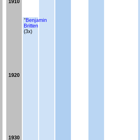
1910
°
Benjamin
Britten
(3x)
1920
1930