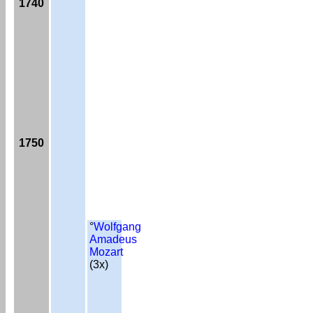
1740
1750
°
Wolfgang
Amadeus
Mozart
(3x)