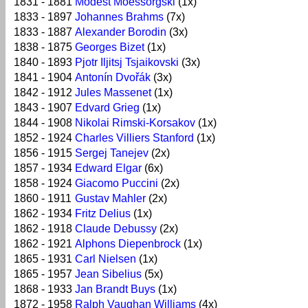
1831 - 1881
Modest Moessorgski
(1x)
1833 - 1897
Johannes Brahms
(7x)
1833 - 1887
Alexander Borodin
(3x)
1838 - 1875
Georges Bizet
(1x)
1840 - 1893
Pjotr Iljitsj Tsjaikovski
(3x)
1841 - 1904
Antonín Dvořák
(3x)
1842 - 1912
Jules Massenet
(1x)
1843 - 1907
Edvard Grieg
(1x)
1844 - 1908
Nikolai Rimski-Korsakov
(1x)
1852 - 1924
Charles Villiers Stanford
(1x)
1856 - 1915
Sergej Tanejev
(2x)
1857 - 1934
Edward Elgar
(6x)
1858 - 1924
Giacomo Puccini
(2x)
1860 - 1911
Gustav Mahler
(2x)
1862 - 1934
Fritz Delius
(1x)
1862 - 1918
Claude Debussy
(2x)
1862 - 1921
Alphons Diepenbrock
(1x)
1865 - 1931
Carl Nielsen
(1x)
1865 - 1957
Jean Sibelius
(5x)
1868 - 1933
Jan Brandt Buys
(1x)
1872 - 1958
Ralph Vaughan Williams
(4x)