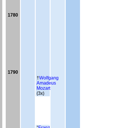
1780
1790
†
Wolfgang
Amadeus
Mozart
(3x)
°
Franz