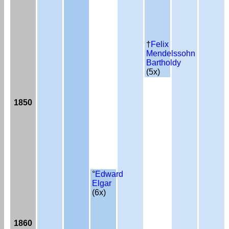
†
Felix
Mendelssohn
Bartholdy
(5x)
1850
°
Edward
Elgar
(6x)
1860