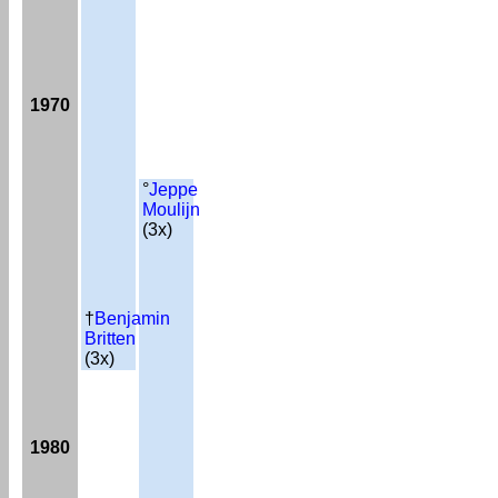
1970
°
Jeppe
Moulijn
(3x)
†
Benjamin
Britten
(3x)
1980