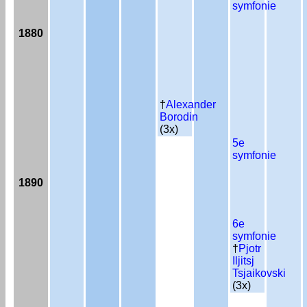
symfonie
1880
†
Alexander
Borodin
(3x)
5e
symfonie
1890
6e
symfonie
†
Pjotr
Iljitsj
Tsjaikovski
(3x)