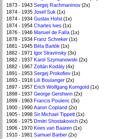
1873 - 1943
Sergej Rachmaninov
(2x)
1874 - 1935
Josef Suk
(1x)
1874 - 1934
Gustav Holst
(1x)
1874 - 1954
Charles Ives
(1x)
1876 - 1946
Manuel de Falla
(1x)
1878 - 1934
Franz Schreker
(1x)
1881 - 1945
Béla Bartók
(1x)
1882 - 1971
Igor Stravinsky
(3x)
1882 - 1937
Karol Szymanowski
(2x)
1882 - 1967
Zoltán Kodály
(4x)
1891 - 1953
Sergej Prokofiev
(1x)
1893 - 1918
Lili Boulanger
(2x)
1897 - 1957
Erich Wolfgang Korngold
(1x)
1898 - 1937
George Gershwin
(2x)
1899 - 1963
Francis Poulenc
(3x)
1900 - 1990
Aaron Copland
(2x)
1905 - 1998
Sir Michael Tippett
(1x)
1906 - 1975
Dmitri Shostakovich
(2x)
1906 - 1970
Kees van Baaren
(1x)
1910 - 1981
Samuel Barber
(2x)