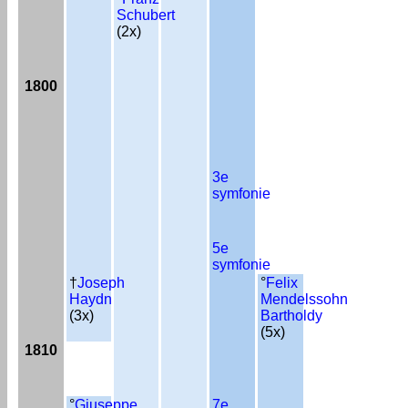
Schubert
(2x)
1800
3e
symfonie
5e
symfonie
†
Joseph
°
Felix
Haydn
Mendelssohn
(3x)
Bartholdy
(5x)
1810
°
Giuseppe
7e