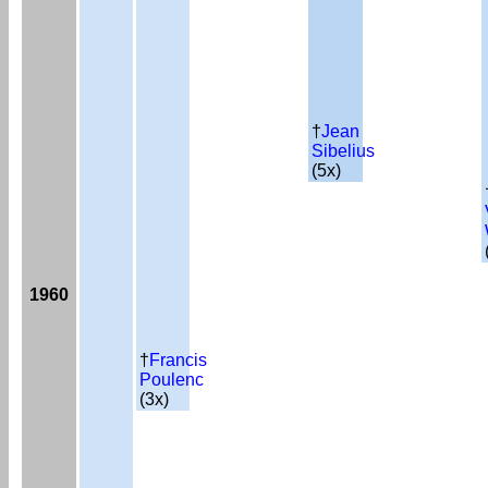
†
Jean
Sibelius
(5x)
1960
†
Francis
Poulenc
(3x)