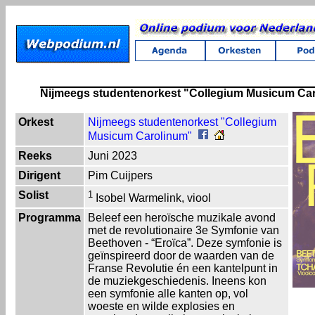
Nijmeegs studentenorkest "Collegium Musicum Ca
Orkest
Nijmeegs studentenorkest "Collegium
Musicum Carolinum"
Reeks
Juni 2023
Dirigent
Pim Cuijpers
Solist
1
Isobel Warmelink, viool
Programma
Beleef een heroïsche muzikale avond
met de revolutionaire 3e Symfonie van
Beethoven - “Eroïca”. Deze symfonie is
geïnspireerd door de waarden van de
Franse Revolutie én een kantelpunt in
de muziekgeschiedenis. Ineens kon
een symfonie alle kanten op, vol
woeste en wilde explosies en