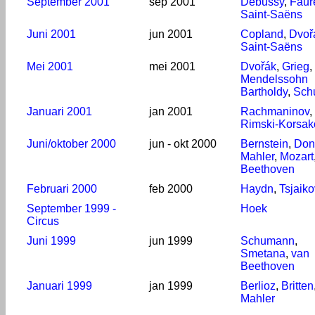
September 2001
sep 2001
Debussy
,
Faur
Saint-Saëns
Juni 2001
jun 2001
Copland
,
Dvoř
Saint-Saëns
Mei 2001
mei 2001
Dvořák
,
Grieg
,
Mendelssohn
Bartholdy
,
Sch
Januari 2001
jan 2001
Rachmaninov
,
Rimski-Korsak
Juni/oktober 2000
jun - okt 2000
Bernstein
,
Doni
Mahler
,
Mozart
Beethoven
Februari 2000
feb 2000
Haydn
,
Tsjaiko
September 1999 -
Hoek
Circus
Juni 1999
jun 1999
Schumann
,
Smetana
,
van
Beethoven
Januari 1999
jan 1999
Berlioz
,
Britten
Mahler