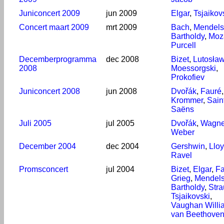
Juniconcert 2009
jun 2009
Elgar
,
Tsjaikov
Concert maart 2009
mrt 2009
Bach
,
Mendel
Bartholdy
,
Moz
Purcell
Decemberprogramma
dec 2008
Bizet
,
Lutosław
2008
Moessorgski
,
Prokofiev
Juniconcert 2008
jun 2008
Dvořák
,
Fauré
,
Krommer
,
Sain
Saëns
Juli 2005
jul 2005
Dvořák
,
Wagne
Weber
December 2004
dec 2004
Gershwin
,
Llo
Ravel
Promsconcert
jul 2004
Bizet
,
Elgar
,
Fa
Grieg
,
Mendel
Bartholdy
,
Stra
Tsjaikovski
,
Vaughan Willi
van Beethove