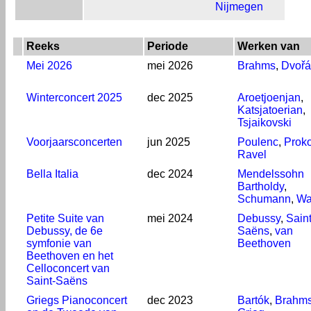
Nijmegen
Reeks
Periode
Werken van
Mei 2026
mei 2026
Brahms
,
Dvořá
Winterconcert 2025
dec 2025
Aroetjoenjan
,
Katsjatoerian
,
Tsjaikovski
Voorjaarsconcerten
jun 2025
Poulenc
,
Proko
Ravel
Bella Italia
dec 2024
Mendelssohn
Bartholdy
,
Schumann
,
Wa
Petite Suite van
mei 2024
Debussy
,
Saint
Debussy, de 6e
Saëns
,
van
symfonie van
Beethoven
Beethoven en het
Celloconcert van
Saint-Saëns
Griegs Pianoconcert
dec 2023
Bartók
,
Brahm