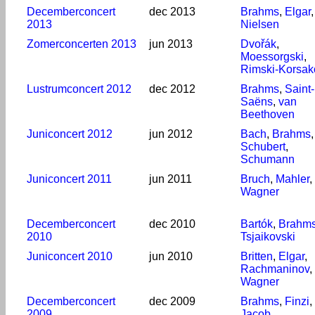
Decemberconcert
dec 2013
Brahms
,
Elgar
,
2013
Nielsen
Zomerconcerten 2013
jun 2013
Dvořák
,
Moessorgski
,
Rimski-Korsak
Lustrumconcert 2012
dec 2012
Brahms
,
Saint-
Saëns
,
van
Beethoven
Juniconcert 2012
jun 2012
Bach
,
Brahms
,
Schubert
,
Schumann
Juniconcert 2011
jun 2011
Bruch
,
Mahler
,
Wagner
Decemberconcert
dec 2010
Bartók
,
Brahm
2010
Tsjaikovski
Juniconcert 2010
jun 2010
Britten
,
Elgar
,
Rachmaninov
,
Wagner
Decemberconcert
dec 2009
Brahms
,
Finzi
,
2009
Jacob