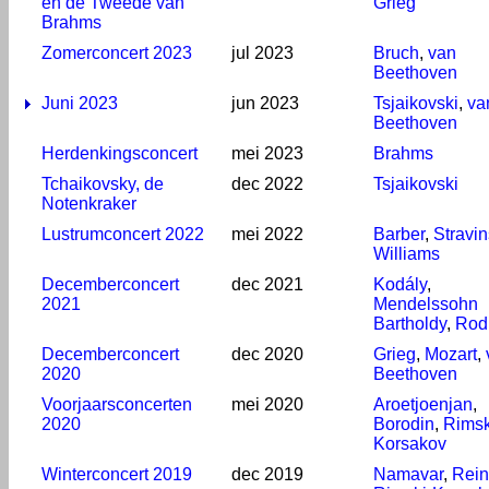
en de Tweede van
Grieg
Brahms
Zomerconcert 2023
jul 2023
Bruch
,
van
Beethoven
Juni 2023
jun 2023
Tsjaikovski
,
va
Beethoven
Herdenkingsconcert
mei 2023
Brahms
Tchaikovsky, de
dec 2022
Tsjaikovski
Notenkraker
Lustrumconcert 2022
mei 2022
Barber
,
Stravi
Williams
Decemberconcert
dec 2021
Kodály
,
2021
Mendelssohn
Bartholdy
,
Rod
Decemberconcert
dec 2020
Grieg
,
Mozart
,
2020
Beethoven
Voorjaarsconcerten
mei 2020
Aroetjoenjan
,
2020
Borodin
,
Rimsk
Korsakov
Winterconcert 2019
dec 2019
Namavar
,
Rein