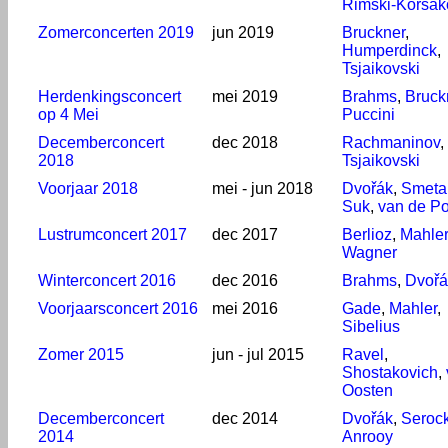
Rimski-Korsak
Zomerconcerten 2019
jun 2019
Bruckner
,
Humperdinck
,
Tsjaikovski
Herdenkingsconcert
mei 2019
Brahms
,
Bruck
op 4 Mei
Puccini
Decemberconcert
dec 2018
Rachmaninov
,
2018
Tsjaikovski
Voorjaar 2018
mei - jun 2018
Dvořák
,
Smeta
Suk
,
van de Po
Lustrumconcert 2017
dec 2017
Berlioz
,
Mahler
Wagner
Winterconcert 2016
dec 2016
Brahms
,
Dvořá
Voorjaarsconcert 2016
mei 2016
Gade
,
Mahler
,
Sibelius
Zomer 2015
jun - jul 2015
Ravel
,
Shostakovich
,
Oosten
Decemberconcert
dec 2014
Dvořák
,
Serock
2014
Anrooy