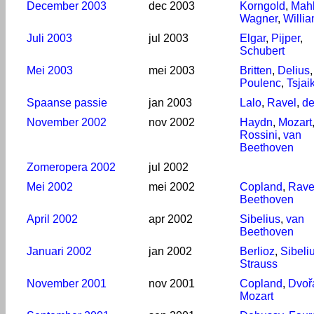
December 2003
dec 2003
Korngold
,
Mahl
Wagner
,
Willi
Juli 2003
jul 2003
Elgar
,
Pijper
,
Schubert
Mei 2003
mei 2003
Britten
,
Delius
,
Poulenc
,
Tsjai
Spaanse passie
jan 2003
Lalo
,
Ravel
,
de
November 2002
nov 2002
Haydn
,
Mozart
Rossini
,
van
Beethoven
Zomeropera 2002
jul 2002
Mei 2002
mei 2002
Copland
,
Rave
Beethoven
April 2002
apr 2002
Sibelius
,
van
Beethoven
Januari 2002
jan 2002
Berlioz
,
Sibeli
Strauss
November 2001
nov 2001
Copland
,
Dvoř
Mozart