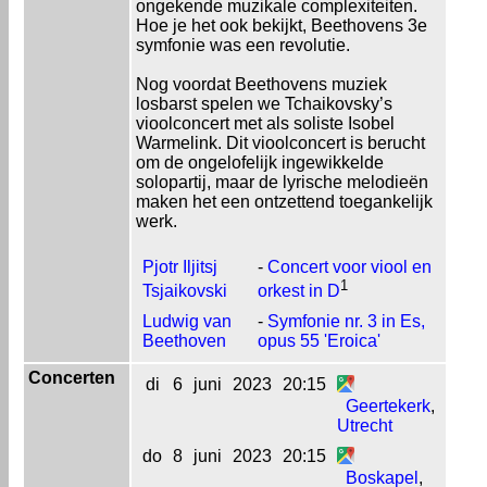
ongekende muzikale complexiteiten.
Hoe je het ook bekijkt, Beethovens 3e
symfonie was een revolutie.
Nog voordat Beethovens muziek
losbarst spelen we Tchaikovsky’s
vioolconcert met als soliste Isobel
Warmelink. Dit vioolconcert is berucht
om de ongelofelijk ingewikkelde
solopartij, maar de lyrische melodieën
maken het een ontzettend toegankelijk
werk.
Pjotr Iljitsj
-
Concert voor viool en
1
Tsjaikovski
orkest in D
Ludwig van
-
Symfonie nr. 3 in Es,
Beethoven
opus 55 'Eroica'
Concerten
di
6
juni
2023
20:15
Geertekerk
,
Utrecht
do
8
juni
2023
20:15
Boskapel
,