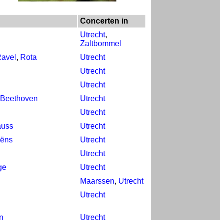
Concerten in
Utrecht
,
Zaltbommel
avel
,
Rota
Utrecht
Utrecht
Utrecht
 Beethoven
Utrecht
Utrecht
auss
Utrecht
aëns
Utrecht
Utrecht
ge
Utrecht
Maarssen
,
Utrecht
Utrecht
n
Utrecht