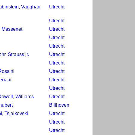
ubinstein
,
Vaughan
Utrecht
Utrecht
,
Massenet
Utrecht
Utrecht
Utrecht
ohr
,
Strauss jr.
Utrecht
Utrecht
Rossini
Utrecht
enaar
Utrecht
Utrecht
owell
,
Williams
Utrecht
hubert
Bilthoven
i
,
Tsjaikovski
Utrecht
Utrecht
Utrecht