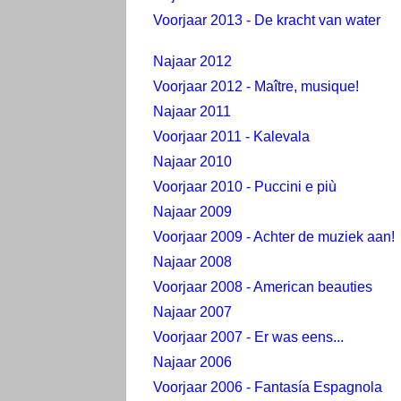
Voorjaar 2013 - De kracht van water
Najaar 2012
Voorjaar 2012 - Maître, musique!
Najaar 2011
Voorjaar 2011 - Kalevala
Najaar 2010
Voorjaar 2010 - Puccini e più
Najaar 2009
Voorjaar 2009 - Achter de muziek aan!
Najaar 2008
Voorjaar 2008 - American beauties
Najaar 2007
Voorjaar 2007 - Er was eens...
Najaar 2006
Voorjaar 2006 - Fantasía Espagnola