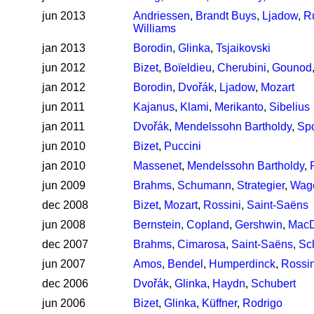
jun 2013
Andriessen
,
Brandt Buys
,
Ljadow
,
R
Williams
jan 2013
Borodin
,
Glinka
,
Tsjaikovski
jun 2012
Bizet
,
Boïeldieu
,
Cherubini
,
Gounod
jan 2012
Borodin
,
Dvořák
,
Ljadow
,
Mozart
jun 2011
Kajanus
,
Klami
,
Merikanto
,
Sibelius
jan 2011
Dvořák
,
Mendelssohn Bartholdy
,
Sp
jun 2010
Bizet
,
Puccini
jan 2010
Massenet
,
Mendelssohn Bartholdy
,
jun 2009
Brahms
,
Schumann
,
Strategier
,
Wag
dec 2008
Bizet
,
Mozart
,
Rossini
,
Saint-Saëns
jun 2008
Bernstein
,
Copland
,
Gershwin
,
MacD
dec 2007
Brahms
,
Cimarosa
,
Saint-Saëns
,
Sc
jun 2007
Amos
,
Bendel
,
Humperdinck
,
Rossin
dec 2006
Dvořák
,
Glinka
,
Haydn
,
Schubert
jun 2006
Bizet
,
Glinka
,
Küffner
,
Rodrigo