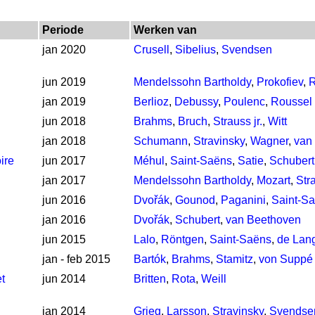
Periode
Werken van
jan 2020
Crusell
,
Sibelius
,
Svendsen
jun 2019
Mendelssohn Bartholdy
,
Prokofiev
,
R
jan 2019
Berlioz
,
Debussy
,
Poulenc
,
Roussel
jun 2018
Brahms
,
Bruch
,
Strauss jr.
,
Witt
jan 2018
Schumann
,
Stravinsky
,
Wagner
,
van
ire
jun 2017
Méhul
,
Saint-Saëns
,
Satie
,
Schubert
jan 2017
Mendelssohn Bartholdy
,
Mozart
,
Str
jun 2016
Dvořák
,
Gounod
,
Paganini
,
Saint-S
jan 2016
Dvořák
,
Schubert
,
van Beethoven
jun 2015
Lalo
,
Röntgen
,
Saint-Saëns
,
de Lan
jan - feb 2015
Bartók
,
Brahms
,
Stamitz
,
von Suppé
t
jun 2014
Britten
,
Rota
,
Weill
jan 2014
Grieg
,
Larsson
,
Stravinsky
,
Svendse