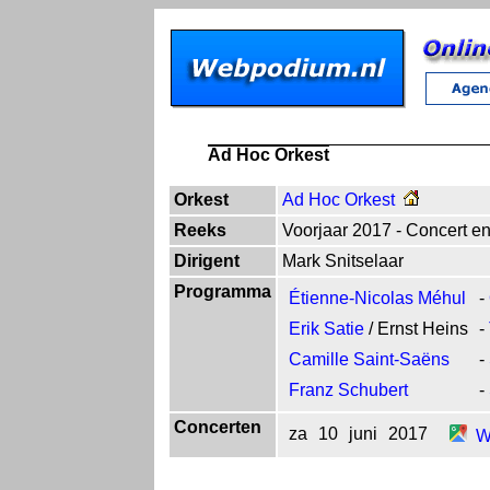
Ad Hoc Orkest
Orkest
Ad Hoc Orkest
Reeks
Voorjaar 2017 - Concert en
Dirigent
Mark Snitselaar
Programma
Étienne-Nicolas Méhul
-
Erik Satie
/ Ernst Heins
-
Camille Saint-Saëns
-
Franz Schubert
-
Concerten
za
10
juni
2017
W