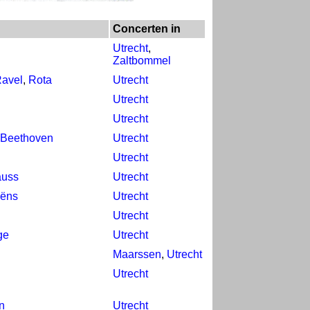
Concerten in
Utrecht
,
Zaltbommel
avel
,
Rota
Utrecht
Utrecht
Utrecht
 Beethoven
Utrecht
Utrecht
auss
Utrecht
aëns
Utrecht
Utrecht
ge
Utrecht
Maarssen
,
Utrecht
Utrecht
n
Utrecht