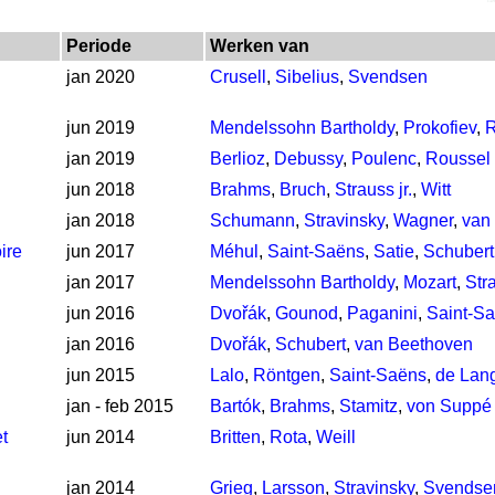
Periode
Werken van
jan 2020
Crusell
,
Sibelius
,
Svendsen
jun 2019
Mendelssohn Bartholdy
,
Prokofiev
,
R
jan 2019
Berlioz
,
Debussy
,
Poulenc
,
Roussel
jun 2018
Brahms
,
Bruch
,
Strauss jr.
,
Witt
jan 2018
Schumann
,
Stravinsky
,
Wagner
,
van
ire
jun 2017
Méhul
,
Saint-Saëns
,
Satie
,
Schubert
jan 2017
Mendelssohn Bartholdy
,
Mozart
,
Str
jun 2016
Dvořák
,
Gounod
,
Paganini
,
Saint-S
jan 2016
Dvořák
,
Schubert
,
van Beethoven
jun 2015
Lalo
,
Röntgen
,
Saint-Saëns
,
de Lan
jan - feb 2015
Bartók
,
Brahms
,
Stamitz
,
von Suppé
t
jun 2014
Britten
,
Rota
,
Weill
jan 2014
Grieg
,
Larsson
,
Stravinsky
,
Svendse