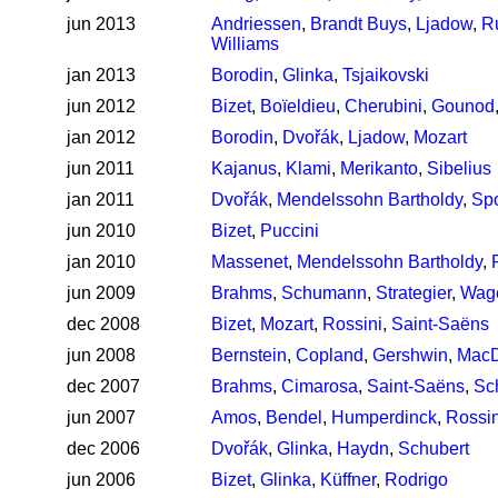
jun 2013
Andriessen
,
Brandt Buys
,
Ljadow
,
R
Williams
jan 2013
Borodin
,
Glinka
,
Tsjaikovski
jun 2012
Bizet
,
Boïeldieu
,
Cherubini
,
Gounod
jan 2012
Borodin
,
Dvořák
,
Ljadow
,
Mozart
jun 2011
Kajanus
,
Klami
,
Merikanto
,
Sibelius
jan 2011
Dvořák
,
Mendelssohn Bartholdy
,
Sp
jun 2010
Bizet
,
Puccini
jan 2010
Massenet
,
Mendelssohn Bartholdy
,
jun 2009
Brahms
,
Schumann
,
Strategier
,
Wag
dec 2008
Bizet
,
Mozart
,
Rossini
,
Saint-Saëns
jun 2008
Bernstein
,
Copland
,
Gershwin
,
MacD
dec 2007
Brahms
,
Cimarosa
,
Saint-Saëns
,
Sc
jun 2007
Amos
,
Bendel
,
Humperdinck
,
Rossin
dec 2006
Dvořák
,
Glinka
,
Haydn
,
Schubert
jun 2006
Bizet
,
Glinka
,
Küffner
,
Rodrigo