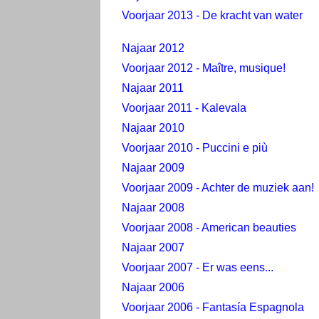
Voorjaar 2013 - De kracht van water
Najaar 2012
Voorjaar 2012 - Maître, musique!
Najaar 2011
Voorjaar 2011 - Kalevala
Najaar 2010
Voorjaar 2010 - Puccini e più
Najaar 2009
Voorjaar 2009 - Achter de muziek aan!
Najaar 2008
Voorjaar 2008 - American beauties
Najaar 2007
Voorjaar 2007 - Er was eens...
Najaar 2006
Voorjaar 2006 - Fantasía Espagnola