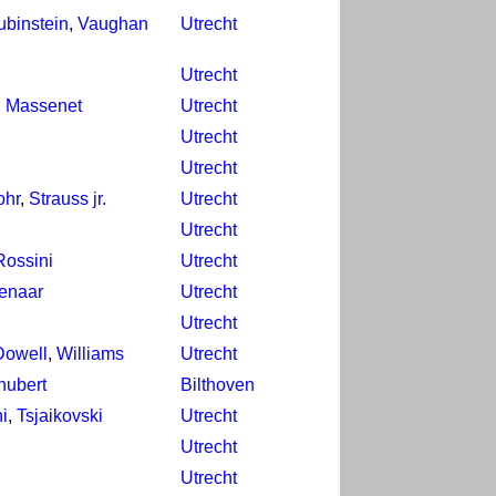
ubinstein
,
Vaughan
Utrecht
Utrecht
,
Massenet
Utrecht
Utrecht
Utrecht
ohr
,
Strauss jr.
Utrecht
Utrecht
Rossini
Utrecht
enaar
Utrecht
Utrecht
owell
,
Williams
Utrecht
hubert
Bilthoven
i
,
Tsjaikovski
Utrecht
Utrecht
Utrecht