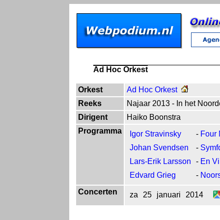
Ad Hoc Orkest
Orkest
Ad Hoc Orkest
Reeks
Najaar 2013 - In het Noor
Dirigent
Haiko Boonstra
Programma
Igor Stravinsky
-
Four
Johan Svendsen
-
Symfo
Lars-Erik Larsson
-
En Vi
Edvard Grieg
-
Noor
Concerten
za
25
januari
2014