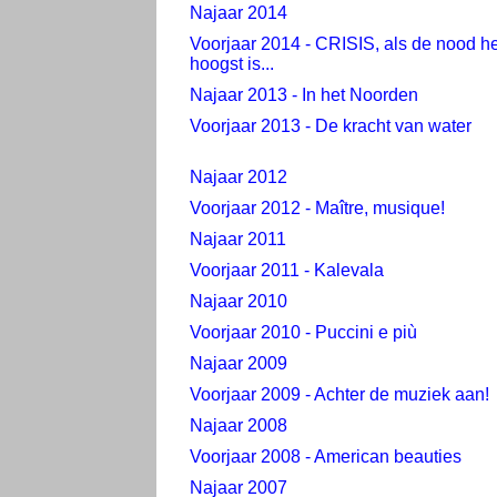
Najaar 2014
Voorjaar 2014 - CRISIS, als de nood he
hoogst is...
Najaar 2013 - In het Noorden
Voorjaar 2013 - De kracht van water
Najaar 2012
Voorjaar 2012 - Maître, musique!
Najaar 2011
Voorjaar 2011 - Kalevala
Najaar 2010
Voorjaar 2010 - Puccini e più
Najaar 2009
Voorjaar 2009 - Achter de muziek aan!
Najaar 2008
Voorjaar 2008 - American beauties
Najaar 2007