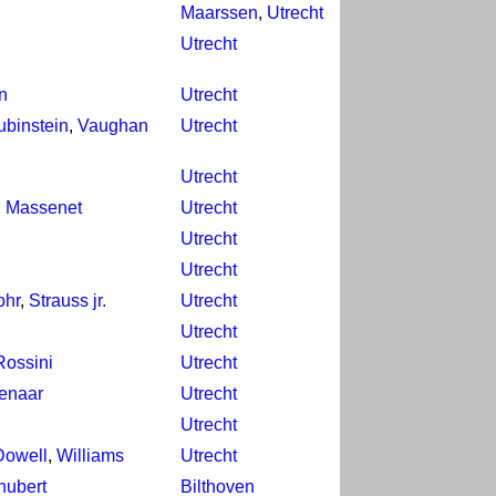
Maarssen
,
Utrecht
Utrecht
n
Utrecht
ubinstein
,
Vaughan
Utrecht
Utrecht
,
Massenet
Utrecht
Utrecht
Utrecht
ohr
,
Strauss jr.
Utrecht
Utrecht
Rossini
Utrecht
enaar
Utrecht
Utrecht
owell
,
Williams
Utrecht
hubert
Bilthoven