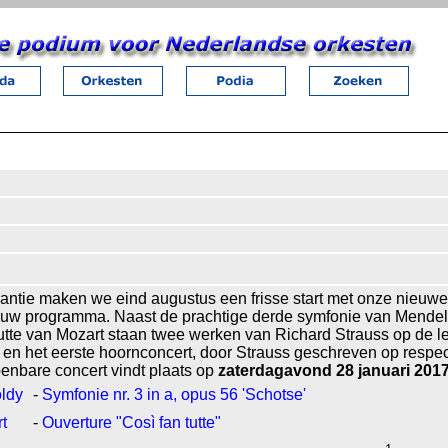
antie maken we eind augustus een frisse start met onze nieuwe 
ieuw programma. Naast de prachtige derde symfonie van Mende
Tutte van Mozart staan twee werken van Richard Strauss op de l
en het eerste hoornconcert, door Strauss geschreven op respect
openbare concert vindt plaats op
zaterdagavond 28 januari 201
ldy
-
Symfonie nr. 3 in a, opus 56 'Schotse'
t
-
Ouverture "Così fan tutte"