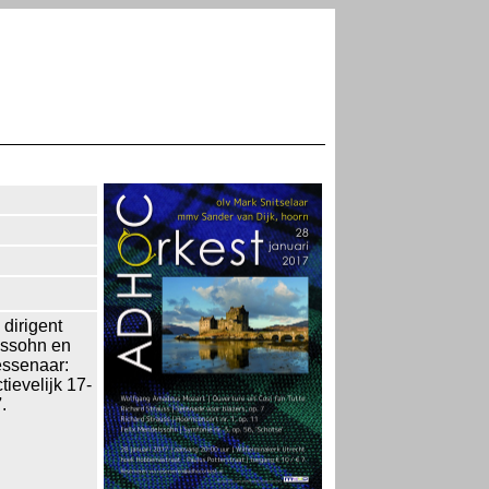
dirigent
lssohn en
essenaar:
ievelijk 17-
7
.