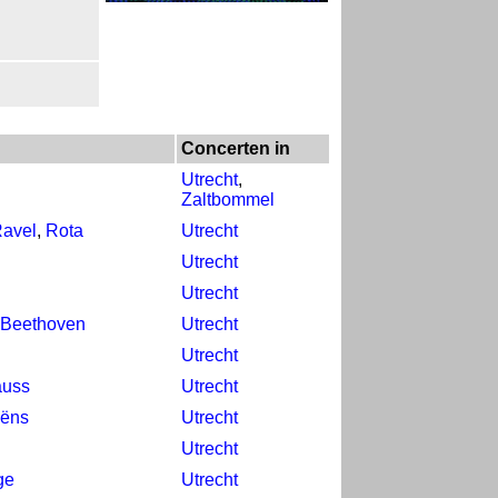
Concerten in
Utrecht
,
Zaltbommel
avel
,
Rota
Utrecht
Utrecht
Utrecht
 Beethoven
Utrecht
Utrecht
auss
Utrecht
aëns
Utrecht
Utrecht
ge
Utrecht