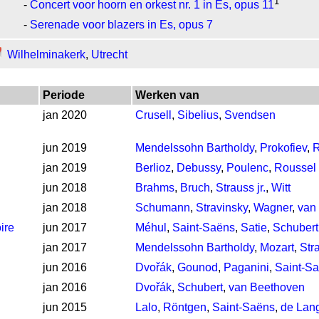
1
-
Concert voor hoorn en orkest nr. 1 in Es, opus 11
-
Serenade voor blazers in Es, opus 7
Wilhelminakerk
,
Utrecht
Periode
Werken van
jan 2020
Crusell
,
Sibelius
,
Svendsen
jun 2019
Mendelssohn Bartholdy
,
Prokofiev
,
R
jan 2019
Berlioz
,
Debussy
,
Poulenc
,
Roussel
jun 2018
Brahms
,
Bruch
,
Strauss jr.
,
Witt
jan 2018
Schumann
,
Stravinsky
,
Wagner
,
van
ire
jun 2017
Méhul
,
Saint-Saëns
,
Satie
,
Schubert
jan 2017
Mendelssohn Bartholdy
,
Mozart
,
Str
jun 2016
Dvořák
,
Gounod
,
Paganini
,
Saint-S
jan 2016
Dvořák
,
Schubert
,
van Beethoven
jun 2015
Lalo
,
Röntgen
,
Saint-Saëns
,
de Lan