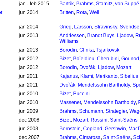
jan - feb 2015
Bartók
,
Brahms
,
Stamitz
,
von Suppé
t
jun 2014
Britten
,
Rota
,
Weill
jan 2014
Grieg
,
Larsson
,
Stravinsky
,
Svendse
jun 2013
Andriessen
,
Brandt Buys
,
Ljadow
,
R
Williams
jan 2013
Borodin
,
Glinka
,
Tsjaikovski
jun 2012
Bizet
,
Boïeldieu
,
Cherubini
,
Gounod
jan 2012
Borodin
,
Dvořák
,
Ljadow
,
Mozart
jun 2011
Kajanus
,
Klami
,
Merikanto
,
Sibelius
jan 2011
Dvořák
,
Mendelssohn Bartholdy
,
Sp
jun 2010
Bizet
,
Puccini
jan 2010
Massenet
,
Mendelssohn Bartholdy
,
jun 2009
Brahms
,
Schumann
,
Strategier
,
Wag
dec 2008
Bizet
,
Mozart
,
Rossini
,
Saint-Saëns
jun 2008
Bernstein
,
Copland
,
Gershwin
,
MacD
dec 2007
Brahms
,
Cimarosa
,
Saint-Saëns
,
Sc