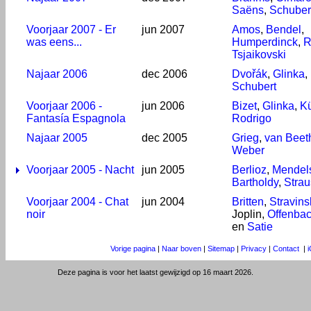
Saëns
,
Schuber
Voorjaar 2007 - Er
jun 2007
Amos
,
Bendel
,
was eens...
Humperdinck
,
R
Tsjaikovski
Najaar 2006
dec 2006
Dvořák
,
Glinka
,
Schubert
Voorjaar 2006 -
jun 2006
Bizet
,
Glinka
,
Kü
Fantasía Espagnola
Rodrigo
Najaar 2005
dec 2005
Grieg
,
van Beet
Weber
Voorjaar 2005 - Nacht
jun 2005
Berlioz
,
Mendel
Bartholdy
,
Straus
Voorjaar 2004 - Chat
jun 2004
Britten
,
Stravins
noir
Joplin,
Offenba
en
Satie
Vorige pagina
|
Naar boven
|
Sitemap
|
Privacy
|
Contact
|
i
Deze pagina is voor het laatst gewijzigd op 16 maart 2026.