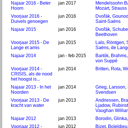
Najaar 2016 - Beter
jan 2017
Mendelssohn Ba
Hoorn
Mozart
,
Strauss
Voorjaar 2016 -
jun 2016
Dvořák
,
Gouno
Duivels genoegen
Saint-Saëns
Najaar 2015
jan 2016
Dvořák
,
Schube
Beethoven
Voorjaar 2015 - De
jun 2015
Lalo
,
Röntgen
,
Lange et amis
Saëns
,
de Lang
Najaar 2014
jan - feb 2015
Bartók
,
Brahms
von Suppé
Voorjaar 2014 -
jun 2014
Britten
,
Rota
,
We
CRISIS, als de nood
het hoogst is...
Najaar 2013 - In het
jan 2014
Grieg
,
Larsson
,
Noorden
Svendsen
Voorjaar 2013 - De
jun 2013
Andriessen
,
Bra
kracht van water
Ljadow
,
Rubinst
Vaughan Willia
Najaar 2012
jan 2013
Borodin
,
Glinka
Voorjaar 2012 -
jun 2012
Bizet
,
Boïeldieu