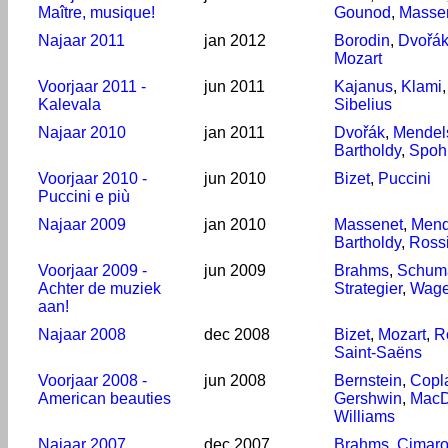
Maître, musique!
Gounod
,
Masse
Najaar 2011
jan 2012
Borodin
,
Dvořá
Mozart
Voorjaar 2011 -
jun 2011
Kajanus
,
Klami
Kalevala
Sibelius
Najaar 2010
jan 2011
Dvořák
,
Mendel
Bartholdy
,
Spoh
Voorjaar 2010 -
jun 2010
Bizet
,
Puccini
Puccini e più
Najaar 2009
jan 2010
Massenet
,
Mend
Bartholdy
,
Rossi
Voorjaar 2009 -
jun 2009
Brahms
,
Schum
Achter de muziek
Strategier
,
Wage
aan!
Najaar 2008
dec 2008
Bizet
,
Mozart
,
R
Saint-Saëns
Voorjaar 2008 -
jun 2008
Bernstein
,
Copl
American beauties
Gershwin
,
MacD
Williams
Najaar 2007
dec 2007
Brahms
,
Cimar