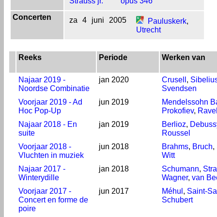
Strauss jr.
opus 346
Concerten
za
4
juni
2005
Pauluskerk
,
Utrecht
Reeks
Periode
Werken van
Najaar 2019 -
jan 2020
Crusell
,
Sibeliu
Noordse Combinatie
Svendsen
Voorjaar 2019 - Ad
jun 2019
Mendelssohn Ba
Hoc Pop-Up
Prokofiev
,
Rave
Najaar 2018 - En
jan 2019
Berlioz
,
Debuss
suite
Roussel
Voorjaar 2018 -
jun 2018
Brahms
,
Bruch
,
Vluchten in muziek
Witt
Najaar 2017 -
jan 2018
Schumann
,
Str
Winterydille
Wagner
,
van Be
Voorjaar 2017 -
jun 2017
Méhul
,
Saint-S
Concert en forme de
Schubert
poire