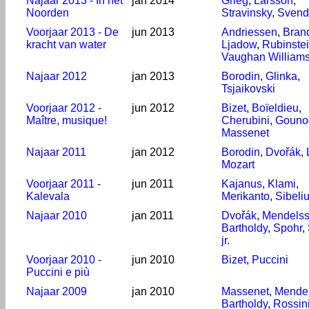
Najaar 2013 - In het
jan 2014
Grieg
,
Larsson
,
Noorden
Stravinsky
,
Svend
Voorjaar 2013 - De
jun 2013
Andriessen
,
Bran
kracht van water
Ljadow
,
Rubinste
Vaughan William
Najaar 2012
jan 2013
Borodin
,
Glinka
,
Tsjaikovski
Voorjaar 2012 -
jun 2012
Bizet
,
Boïeldieu
,
Maître, musique!
Cherubini
,
Gouno
Massenet
Najaar 2011
jan 2012
Borodin
,
Dvořák
,
Mozart
Voorjaar 2011 -
jun 2011
Kajanus
,
Klami
,
Kalevala
Merikanto
,
Sibeli
Najaar 2010
jan 2011
Dvořák
,
Mendels
Bartholdy
,
Spohr
,
jr.
Voorjaar 2010 -
jun 2010
Bizet
,
Puccini
Puccini e più
Najaar 2009
jan 2010
Massenet
,
Mende
Bartholdy
,
Rossin