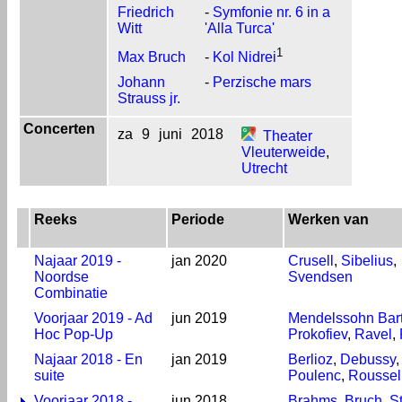
Friedrich
-
Symfonie nr. 6 in a
Witt
'Alla Turca'
1
Max Bruch
-
Kol Nidrei
Johann
-
Perzische mars
Strauss jr.
Concerten
za
9
juni
2018
Theater
Vleuterweide
,
Utrecht
Reeks
Periode
Werken van
Najaar 2019 -
jan 2020
Crusell
,
Sibelius
,
Noordse
Svendsen
Combinatie
Voorjaar 2019 - Ad
jun 2019
Mendelssohn Bar
Hoc Pop-Up
Prokofiev
,
Ravel
,
Najaar 2018 - En
jan 2019
Berlioz
,
Debussy
,
suite
Poulenc
,
Roussel
Voorjaar 2018 -
jun 2018
Brahms
,
Bruch
,
S