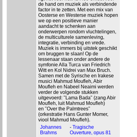
de hand om muziek als verbindende
factor in te zetten. Met een mix van
Oosterse en Westerse muziek hopen
we op een positieve manier
aandacht te schenken aan
onderwerpen rondom vluchtelingen,
de multiculturele samenleving,
integratie, verbinding en vrede.
Muziek is immers bij uitstek geschikt
om bruggen te slaan! Op de
lessenaar staan onder andere de
symfonie Alla Turca van Friedrich
Witt en Kol Nidrei van Max Bruch.
Samen met de Syrische en Irakese
musici Mahmud Moufleh, Abir
Moufleh en Nabeel Neaimi werden
verder de volgende stukken
uitgevoerd: "Lama Bada" (zang Abir
Moufleh, luit Mahmud Moufleh)
en "Over the Palmtrees"
(orkestratie Hans Gunter Momer,
viool Mahmud Moufleh).
Johannes
-
Tragische
Brahms
Ouverture, opus 81