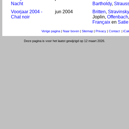
Nacht
Bartholdy
,
Strauss 
Voorjaar 2004 -
jun 2004
Britten
,
Stravinsky
Chat noir
Joplin,
Offenbach
Françaix
en
Satie
Vorige pagina
|
Naar boven
|
Sitemap
|
Privacy
|
Contact
|
iCa
Deze pagina is voor het laatst gewijzigd op 12 maart 2026.