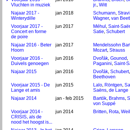
Vluchten in muziek
jr.
,
Witt
Najaar 2017 -
jan 2018
Schumann
,
Strav
Winterydille
Wagner
,
van Bee
Voorjaar 2017 -
jun 2017
Méhul
,
Saint-Saë
Concert en forme
Satie
,
Schubert
de poire
Najaar 2016 - Beter
jan 2017
Mendelssohn Bar
Hoorn
Mozart
,
Strauss
Voorjaar 2016 -
jun 2016
Dvořák
,
Gounod
,
Duivels genoegen
Paganini
,
Saint-
Najaar 2015
jan 2016
Dvořák
,
Schubert
Beethoven
Voorjaar 2015 - De
jun 2015
Lalo
,
Röntgen
,
Sa
Lange et amis
Saëns
,
de Lange
Najaar 2014
jan - feb 2015
Bartók
,
Brahms
,
S
von Suppé
Voorjaar 2014 -
jun 2014
Britten
,
Rota
,
Weil
CRISIS, als de
nood het hoogst is...