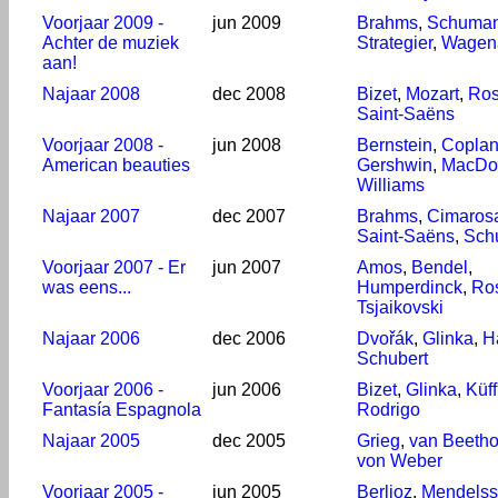
Voorjaar 2009 -
jun 2009
Brahms
,
Schuma
Achter de muziek
Strategier
,
Wagen
aan!
Najaar 2008
dec 2008
Bizet
,
Mozart
,
Ros
Saint-Saëns
Voorjaar 2008 -
jun 2008
Bernstein
,
Copla
American beauties
Gershwin
,
MacDo
Williams
Najaar 2007
dec 2007
Brahms
,
Cimaros
Saint-Saëns
,
Sch
Voorjaar 2007 - Er
jun 2007
Amos
,
Bendel
,
was eens...
Humperdinck
,
Ros
Tsjaikovski
Najaar 2006
dec 2006
Dvořák
,
Glinka
,
H
Schubert
Voorjaar 2006 -
jun 2006
Bizet
,
Glinka
,
Küff
Fantasía Espagnola
Rodrigo
Najaar 2005
dec 2005
Grieg
,
van Beeth
von Weber
Voorjaar 2005 -
jun 2005
Berlioz
,
Mendels