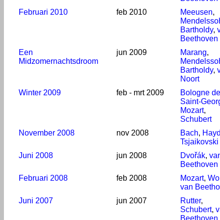
Februari 2010
feb 2010
Meeusen
,
Mendelsso
Bartholdy
,
Beethoven
Een
jun 2009
Marang
,
Midzomernachtsdroom
Mendelsso
Bartholdy
,
Noort
Winter 2009
feb - mrt 2009
Bologne d
Saint-Geor
Mozart
,
Schubert
November 2008
nov 2008
Bach
,
Hay
Tsjaikovski
Juni 2008
jun 2008
Dvořák
,
va
Beethoven
Februari 2008
feb 2008
Mozart
,
Wol
van Beeth
Juni 2007
jun 2007
Rutter
,
Schubert
,
v
Beethoven