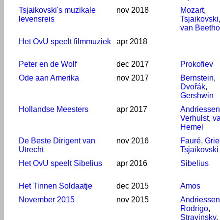
Tsjaikovski's muzikale
nov 2018
Mozart
,
levensreis
Tsjaikovski
van Beeth
Het OvU speelt filmmuziek
apr 2018
Peter en de Wolf
dec 2017
Prokofiev
Ode aan Amerika
nov 2017
Bernstein
,
Dvořák
,
Gershwin
Hollandse Meesters
apr 2017
Andriessen
Verhulst
,
v
Hemel
De Beste Dirigent van
nov 2016
Fauré
,
Gri
Utrecht
Tsjaikovski
Het OvU speelt Sibelius
apr 2016
Sibelius
Het Tinnen Soldaatje
dec 2015
Amos
November 2015
nov 2015
Andriessen
Rodrigo
,
Stravinsky
,