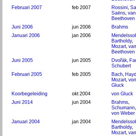
Februari 2007
feb 2007
Rossini
,
Sa
Saëns
,
van
Beethoven
Juni 2006
jun 2006
Brahms
Januari 2006
jan 2006
Mendelsso
Bartholdy
,
Mozart
,
va
Beethoven
Juni 2005
jun 2005
Dvořák
,
Fa
Schubert
Februari 2005
feb 2005
Bach
,
Hay
Mozart
,
vo
Gluck
Koorbegeleiding
okt 2004
von Gluck
Juni 2014
jun 2004
Brahms
,
Schumann
,
von Weber
Januari 2004
jan 2004
Mendelsso
Bartholdy
,
Mozart
,
va