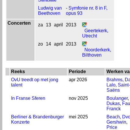
Ludwig van
-
Symfonie nr. 8 in F,
Beethoven
opus 93
Concerten
za
13
april
2013
Geertekerk
,
Utrecht
zo
14
april
2013
Noorderkerk
,
Bilthoven
Reeks
Periode
Werken va
OvU treedt op met jong
apr 2026
Brahms
,
Da
talent
Lalo
,
Saint-
Saëns
In Franse Sferen
nov 2025
Boulanger
,
Dukas
,
Fau
Franck
Berliner & Brandenburger
mei 2025
Beach
,
Dvo
Konzerte
Gershwin
,
Price