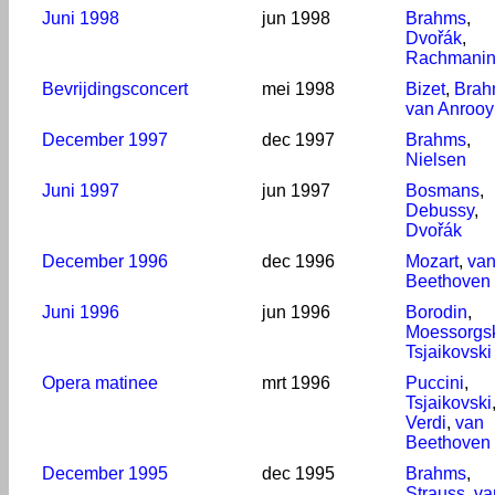
Juni 1998
jun 1998
Brahms
,
Dvořák
,
Rachmanin
Bevrijdingsconcert
mei 1998
Bizet
,
Brah
van Anrooy
December 1997
dec 1997
Brahms
,
Nielsen
Juni 1997
jun 1997
Bosmans
,
Debussy
,
Dvořák
December 1996
dec 1996
Mozart
,
va
Beethoven
Juni 1996
jun 1996
Borodin
,
Moessorgs
Tsjaikovski
Opera matinee
mrt 1996
Puccini
,
Tsjaikovski
Verdi
,
van
Beethoven
December 1995
dec 1995
Brahms
,
Strauss
,
va