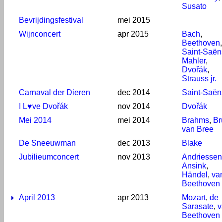
Susato
Bevrijdingsfestival
mei 2015
Wijnconcert
apr 2015
Bach
,
Beethoven
,
Saint-Saën
Mahler
,
Dvořák
,
Strauss jr.
Carnaval der Dieren
dec 2014
Saint-Saën
I L♥ve Dvořák
nov 2014
Dvořák
Mei 2014
mei 2014
Brahms
,
Br
van Bree
De Sneeuwman
dec 2013
Blake
Jubilieumconcert
nov 2013
Andriessen
Ansink
,
Händel
,
va
Beethoven
April 2013
apr 2013
Mozart
,
de
Sarasate
,
v
Beethoven