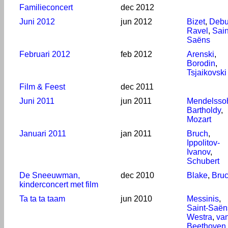
Familieconcert
dec 2012
Juni 2012
jun 2012
Bizet
,
Debu
Ravel
,
Sain
Saëns
Februari 2012
feb 2012
Arenski
,
Borodin
,
Tsjaikovski
Film & Feest
dec 2011
Juni 2011
jun 2011
Mendelsso
Bartholdy
,
Mozart
Januari 2011
jan 2011
Bruch
,
Ippolitov-
Ivanov
,
Schubert
De Sneeuwman,
dec 2010
Blake
,
Bru
kinderconcert met film
Ta ta ta taam
jun 2010
Messinis
,
Saint-Saën
Westra
,
va
Beethoven