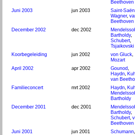
Beethoven
Juni 2003
jun 2003
Saint-Saën
Wagner
,
va
Beethoven
December 2002
dec 2002
Mendelsso
Bartholdy
,
Schubert
,
Tsjaikovski
Koorbegeleiding
jun 2002
von Gluck
,
Mozart
April 2002
apr 2002
Gounod
,
Haydn
,
Kuh
van Beeth
Familieconcert
mrt 2002
Haydn
,
Kuh
Mendelsso
Bartholdy
December 2001
dec 2001
Mendelsso
Bartholdy
,
Schubert
,
v
Beethoven
Juni 2001
jun 2001
Schumann
,