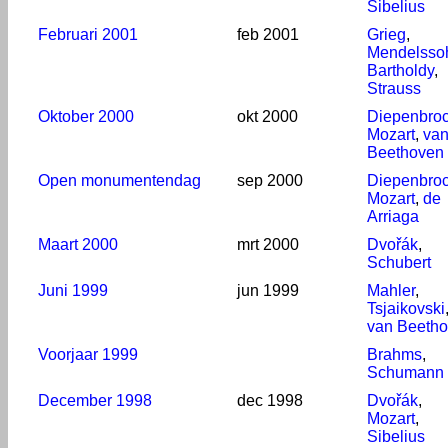
Sibelius
Februari 2001
feb 2001
Grieg
,
Mendelsso
Bartholdy
,
Strauss
Oktober 2000
okt 2000
Diepenbro
Mozart
,
va
Beethoven
Open monumentendag
sep 2000
Diepenbro
Mozart
,
de
Arriaga
Maart 2000
mrt 2000
Dvořák
,
Schubert
Juni 1999
jun 1999
Mahler
,
Tsjaikovski
van Beeth
Voorjaar 1999
Brahms
,
Schumann
December 1998
dec 1998
Dvořák
,
Mozart
,
Sibelius