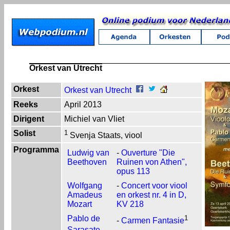
Orkest van Utrecht
Orkest
Orkest van Utrecht
Reeks
April 2013
Dirigent
Michiel van Vliet
Solist
1
Svenja Staats, viool
Programma
Ludwig van
-
Ouverture "Die
Beethoven
Ruinen von Athen",
opus 113
Wolfgang
-
Concert voor viool
Amadeus
en orkest nr. 4 in D,
Mozart
KV 218
Pablo de
1
-
Carmen Fantasie
Sarasate