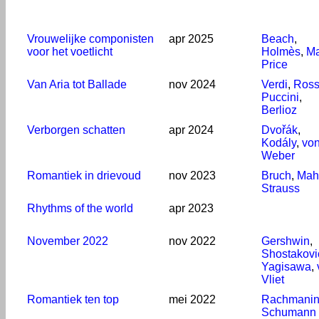
Vrouwelijke componisten
apr 2025
Beach
,
voor het voetlicht
Holmès
,
Ma
Price
Van Aria tot Ballade
nov 2024
Verdi
,
Ross
Puccini
,
Berlioz
Verborgen schatten
apr 2024
Dvořák
,
Kodály
,
vo
Weber
Romantiek in drievoud
nov 2023
Bruch
,
Mah
Strauss
Rhythms of the world
apr 2023
November 2022
nov 2022
Gershwin
,
Shostakovi
Yagisawa
,
Vliet
Romantiek ten top
mei 2022
Rachmanin
Schumann