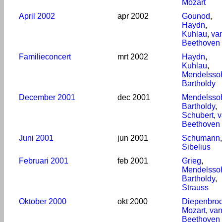
Mozart
April 2002
apr 2002
Gounod
,
Haydn
,
Kuhlau
,
va
Beethoven
Familieconcert
mrt 2002
Haydn
,
Kuhlau
,
Mendelsso
Bartholdy
December 2001
dec 2001
Mendelsso
Bartholdy
,
Schubert
,
v
Beethoven
Juni 2001
jun 2001
Schumann
,
Sibelius
Februari 2001
feb 2001
Grieg
,
Mendelsso
Bartholdy
,
Strauss
Oktober 2000
okt 2000
Diepenbro
Mozart
,
va
Beethoven