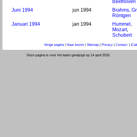
Beethoven
Juni 1994
jun 1994
Brahms
,
Gr
Röntgen
Januari 1994
jan 1994
Hummel
,
Mozart
,
Schubert
Vorige pagina
|
Naar boven
|
Sitemap
|
Privacy
|
Contact
|
iCa
Deze pagina is voor het laatst gewijzigd op 14 april 2026.