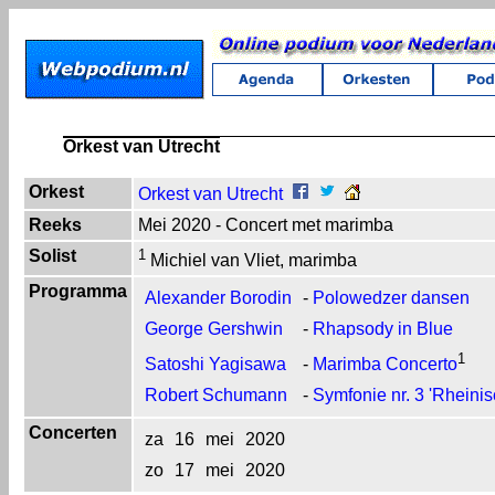
Orkest van Utrecht
Orkest
Orkest van Utrecht
Reeks
Mei 2020 - Concert met marimba
Solist
1
Michiel van Vliet, marimba
Programma
Alexander Borodin
-
Polowedzer dansen
George Gershwin
-
Rhapsody in Blue
1
Satoshi Yagisawa
-
Marimba Concerto
Robert Schumann
-
Symfonie nr. 3 'Rheinis
Concerten
za
16
mei
2020
zo
17
mei
2020