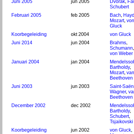
Juni 2005
jun 2005
Dvořák
,
Fa
Schubert
Februari 2005
feb 2005
Bach
,
Hay
Mozart
,
vo
Gluck
Koorbegeleiding
okt 2004
von Gluck
Juni 2014
jun 2004
Brahms
,
Schumann
,
von Weber
Januari 2004
jan 2004
Mendelsso
Bartholdy
,
Mozart
,
va
Beethoven
Juni 2003
jun 2003
Saint-Saën
Wagner
,
va
Beethoven
December 2002
dec 2002
Mendelsso
Bartholdy
,
Schubert
,
Tsjaikovski
Koorbegeleiding
jun 2002
von Gluck
,