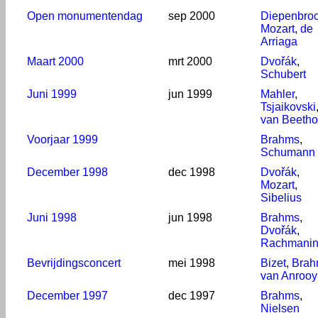
Open monumentendag
sep 2000
Diepenbro
Mozart
,
de
Arriaga
Maart 2000
mrt 2000
Dvořák
,
Schubert
Juni 1999
jun 1999
Mahler
,
Tsjaikovski
van Beeth
Voorjaar 1999
Brahms
,
Schumann
December 1998
dec 1998
Dvořák
,
Mozart
,
Sibelius
Juni 1998
jun 1998
Brahms
,
Dvořák
,
Rachmanin
Bevrijdingsconcert
mei 1998
Bizet
,
Brah
van Anrooy
December 1997
dec 1997
Brahms
,
Nielsen