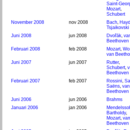
Saint-Geor
Mozart
,
Schubert
November 2008
nov 2008
Bach
,
Hay
Tsjaikovski
Juni 2008
jun 2008
Dvořák
,
va
Beethoven
Februari 2008
feb 2008
Mozart
,
Wol
van Beeth
Juni 2007
jun 2007
Rutter
,
Schubert
,
v
Beethoven
Februari 2007
feb 2007
Rossini
,
Sa
Saëns
,
van
Beethoven
Juni 2006
jun 2006
Brahms
Januari 2006
jan 2006
Mendelsso
Bartholdy
,
Mozart
,
va
Beethoven