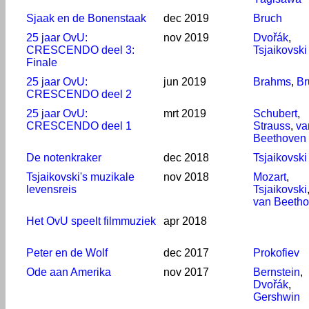
Sjaak en de Bonenstaak
dec 2019
Bruch
25 jaar OvU:
nov 2019
Dvořák
,
CRESCENDO deel 3:
Tsjaikovski
Finale
25 jaar OvU:
jun 2019
Brahms
,
Br
CRESCENDO deel 2
25 jaar OvU:
mrt 2019
Schubert
,
CRESCENDO deel 1
Strauss
,
va
Beethoven
De notenkraker
dec 2018
Tsjaikovski
Tsjaikovski's muzikale
nov 2018
Mozart
,
levensreis
Tsjaikovski
van Beeth
Het OvU speelt filmmuziek
apr 2018
Peter en de Wolf
dec 2017
Prokofiev
Ode aan Amerika
nov 2017
Bernstein
,
Dvořák
,
Gershwin