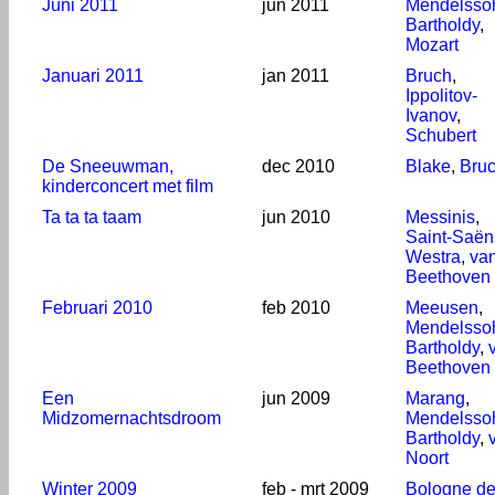
Juni 2011
jun 2011
Mendelsso
Bartholdy
,
Mozart
Januari 2011
jan 2011
Bruch
,
Ippolitov-
Ivanov
,
Schubert
De Sneeuwman,
dec 2010
Blake
,
Bru
kinderconcert met film
Ta ta ta taam
jun 2010
Messinis
,
Saint-Saën
Westra
,
va
Beethoven
Februari 2010
feb 2010
Meeusen
,
Mendelsso
Bartholdy
,
Beethoven
Een
jun 2009
Marang
,
Midzomernachtsdroom
Mendelsso
Bartholdy
,
Noort
Winter 2009
feb - mrt 2009
Bologne d