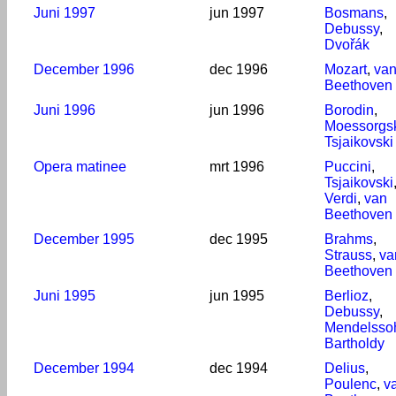
Juni 1997
jun 1997
Bosmans
,
Debussy
,
Dvořák
December 1996
dec 1996
Mozart
,
va
Beethoven
Juni 1996
jun 1996
Borodin
,
Moessorgs
Tsjaikovski
Opera matinee
mrt 1996
Puccini
,
Tsjaikovski
Verdi
,
van
Beethoven
December 1995
dec 1995
Brahms
,
Strauss
,
va
Beethoven
Juni 1995
jun 1995
Berlioz
,
Debussy
,
Mendelsso
Bartholdy
December 1994
dec 1994
Delius
,
Poulenc
,
v