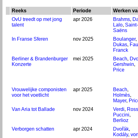
Reeks
Periode
Werken va
OvU treedt op met jong
apr 2026
Brahms
,
Da
talent
Lalo
,
Saint-
Saëns
In Franse Sferen
nov 2025
Boulanger
,
Dukas
,
Fau
Franck
Berliner & Brandenburger
mei 2025
Beach
,
Dvo
Konzerte
Gershwin
,
Price
Vrouwelijke componisten
apr 2025
Beach
,
voor het voetlicht
Holmès
,
Mayer
,
Pric
Van Aria tot Ballade
nov 2024
Verdi
,
Ross
Puccini
,
Berlioz
Verborgen schatten
apr 2024
Dvořák
,
Kodály
,
vo