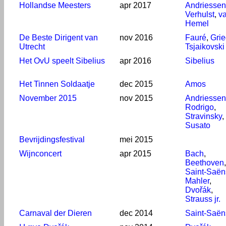
Hollandse Meesters
apr 2017
Andriessen
Verhulst
,
v
Hemel
De Beste Dirigent van
nov 2016
Fauré
,
Gri
Utrecht
Tsjaikovski
Het OvU speelt Sibelius
apr 2016
Sibelius
Het Tinnen Soldaatje
dec 2015
Amos
November 2015
nov 2015
Andriessen
Rodrigo
,
Stravinsky
,
Susato
Bevrijdingsfestival
mei 2015
Wijnconcert
apr 2015
Bach
,
Beethoven
,
Saint-Saën
Mahler
,
Dvořák
,
Strauss jr.
Carnaval der Dieren
dec 2014
Saint-Saën