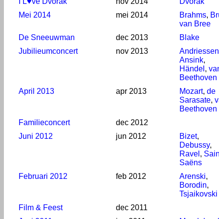
I L♥ve Dvořák
nov 2014
Dvořák
Mei 2014
mei 2014
Brahms
,
Br
van Bree
De Sneeuwman
dec 2013
Blake
Jubilieumconcert
nov 2013
Andriessen
Ansink
,
Händel
,
va
Beethoven
April 2013
apr 2013
Mozart
,
de
Sarasate
,
v
Beethoven
Familieconcert
dec 2012
Juni 2012
jun 2012
Bizet
,
Debussy
,
Ravel
,
Sain
Saëns
Februari 2012
feb 2012
Arenski
,
Borodin
,
Tsjaikovski
Film & Feest
dec 2011