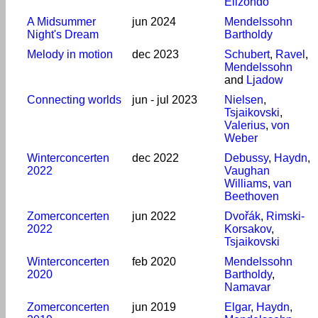
Elizondo
A Midsummer
jun 2024
Mendelssohn
Night's Dream
Bartholdy
Melody in motion
dec 2023
Schubert
,
Ravel
,
Mendelssohn
and
Ljadow
Connecting worlds
jun - jul 2023
Nielsen
,
Tsjaikovski
,
Valerius
,
von
Weber
Winterconcerten
dec 2022
Debussy
,
Haydn
,
2022
Vaughan
Williams
,
van
Beethoven
Zomerconcerten
jun 2022
Dvořák
,
Rimski-
2022
Korsakov
,
Tsjaikovski
Winterconcerten
feb 2020
Mendelssohn
2020
Bartholdy
,
Namavar
Zomerconcerten
jun 2019
Elgar
,
Haydn
,