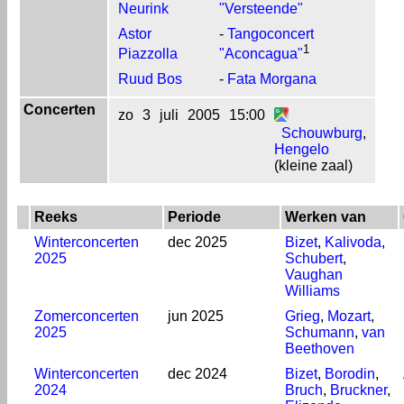
Neurink
"Versteende"
Astor
-
Tangoconcert
1
Piazzolla
"Aconcagua"
Ruud Bos
-
Fata Morgana
Concerten
zo
3
juli
2005
15:00
Schouwburg
,
Hengelo
(kleine zaal)
Reeks
Periode
Werken van
Winterconcerten
dec 2025
Bizet
,
Kalivoda
,
2025
Schubert
,
Vaughan
Williams
Zomerconcerten
jun 2025
Grieg
,
Mozart
,
2025
Schumann
,
van
Beethoven
Winterconcerten
dec 2024
Bizet
,
Borodin
,
2024
Bruch
,
Bruckner
,