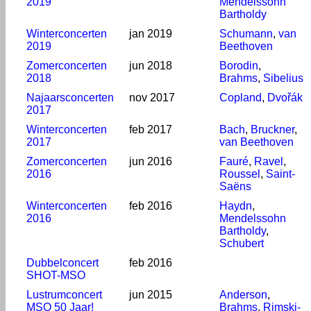
2019
Mendelssohn
Bartholdy
Winterconcerten
jan 2019
Schumann
,
van
2019
Beethoven
Zomerconcerten
jun 2018
Borodin
,
2018
Brahms
,
Sibelius
Najaarsconcerten
nov 2017
Copland
,
Dvořák
2017
Winterconcerten
feb 2017
Bach
,
Bruckner
,
2017
van Beethoven
Zomerconcerten
jun 2016
Fauré
,
Ravel
,
2016
Roussel
,
Saint-
Saëns
Winterconcerten
feb 2016
Haydn
,
2016
Mendelssohn
Bartholdy
,
Schubert
Dubbelconcert
feb 2016
SHOT-MSO
Lustrumconcert
jun 2015
Anderson
,
MSO 50 Jaar!
Brahms
,
Rimski-