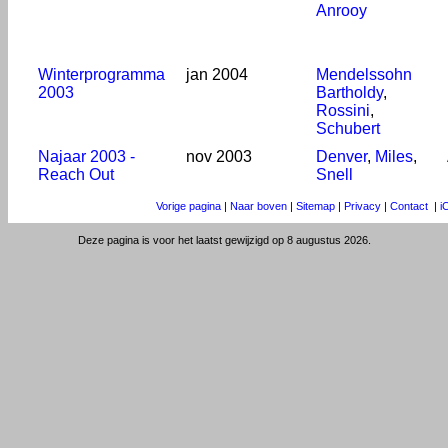
Anrooy
Winterprogramma
jan 2004
Mendelssohn
2003
Bartholdy
,
Rossini
,
Schubert
Najaar 2003 -
nov 2003
Denver
,
Miles
,
Reach Out
Snell
Vorige pagina
|
Naar boven
|
Sitemap
|
Privacy
|
Contact
|
i
Deze pagina is voor het laatst gewijzigd op 8 augustus 2026.