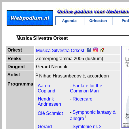
Musica Silvestra Orkest
Orkest
Musica Silvestra Orkest
Reeks
Zomerprogramma 2005 (lustrum)
Dirigent
Gerard Neurink
Solist
1
Nihad Hrustanbegović, accordeon
Programma
Aaron
-
Fanfare for the
Copland
Common Man
Hendrik
-
Ricercare
Andriessen
-
Symphonic fantasy &
Olé Schmidt
1
allegro
Gerard
-
Symfonie nr. 2