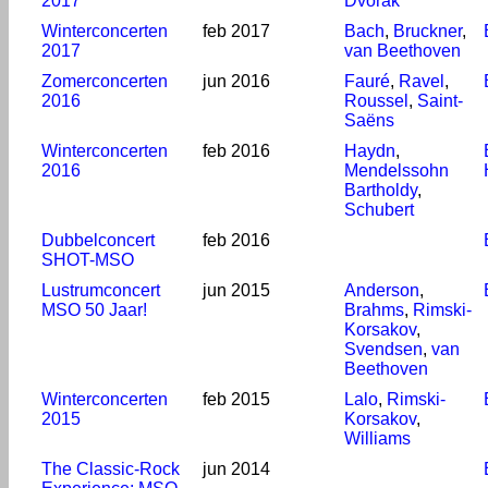
2017
Dvořák
Winterconcerten
feb 2017
Bach
,
Bruckner
,
2017
van Beethoven
Zomerconcerten
jun 2016
Fauré
,
Ravel
,
2016
Roussel
,
Saint-
Saëns
Winterconcerten
feb 2016
Haydn
,
2016
Mendelssohn
Bartholdy
,
Schubert
Dubbelconcert
feb 2016
SHOT-MSO
Lustrumconcert
jun 2015
Anderson
,
MSO 50 Jaar!
Brahms
,
Rimski-
Korsakov
,
Svendsen
,
van
Beethoven
Winterconcerten
feb 2015
Lalo
,
Rimski-
2015
Korsakov
,
Williams
The Classic-Rock
jun 2014