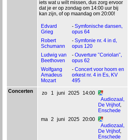
iets wat u wilt missen, dus zorg ervoor
dat je er op zondag om 14:00 uur bij
kan zijn, of op maandag om 20:00!
Edvard
-
Symfonische dansen,
Grieg
opus 64
Robert
-
Symfonie nr. 4 in d,
Schumann
opus 120
Ludwig van
-
Ouverture "Coriolan",
Beethoven
opus 62
Wolfgang
-
Concert voor hoorn en
Amadeus
orkest nr. 4 in Es, KV
Mozart
495
Concerten
zo
1
juni
2025
14:00
Audiozaal,
De Vrijhof
,
Enschede
ma
2
juni
2025
20:00
Audiozaal,
De Vrijhof
,
Enschede