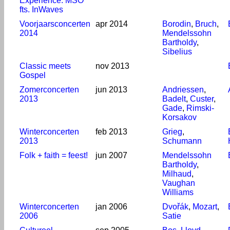
Experience: MSO
fts. InWaves
Voorjaarsconcerten
apr 2014
Borodin
,
Bruch
,
2014
Mendelssohn
Bartholdy
,
Sibelius
Classic meets
nov 2013
Gospel
Zomerconcerten
jun 2013
Andriessen
,
2013
Badelt
,
Custer
,
Gade
,
Rimski-
Korsakov
Winterconcerten
feb 2013
Grieg
,
2013
Schumann
Folk + faith = feest!
jun 2007
Mendelssohn
Bartholdy
,
Milhaud
,
Vaughan
Williams
Winterconcerten
jan 2006
Dvořák
,
Mozart
,
2006
Satie