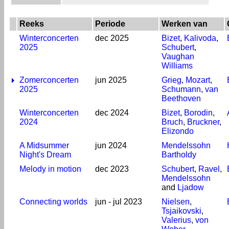
Reeks
Periode
Werken van
Winterconcerten
dec 2025
Bizet
,
Kalivoda
,
2025
Schubert
,
Vaughan
Williams
Zomerconcerten
jun 2025
Grieg
,
Mozart
,
2025
Schumann
,
van
Beethoven
Winterconcerten
dec 2024
Bizet
,
Borodin
,
2024
Bruch
,
Bruckner
,
Elizondo
A Midsummer
jun 2024
Mendelssohn
Night's Dream
Bartholdy
Melody in motion
dec 2023
Schubert
,
Ravel
,
Mendelssohn
and
Ljadow
Connecting worlds
jun - jul 2023
Nielsen
,
Tsjaikovski
,
Valerius
,
von