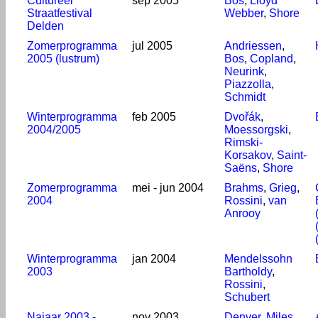
Cultureel
sep 2005
Bos
,
Lloyd
Straatfestival
Webber
,
Shore
Delden
Zomerprogramma
jul 2005
Andriessen
,
2005 (lustrum)
Bos
,
Copland
,
Neurink
,
Piazzolla
,
Schmidt
Winterprogramma
feb 2005
Dvořák
,
2004/2005
Moessorgski
,
Rimski-
Korsakov
,
Saint-
Saëns
,
Shore
Zomerprogramma
mei - jun 2004
Brahms
,
Grieg
,
2004
Rossini
,
van
Anrooy
Winterprogramma
jan 2004
Mendelssohn
2003
Bartholdy
,
Rossini
,
Schubert
Najaar 2003 -
nov 2003
Denver
,
Miles
,