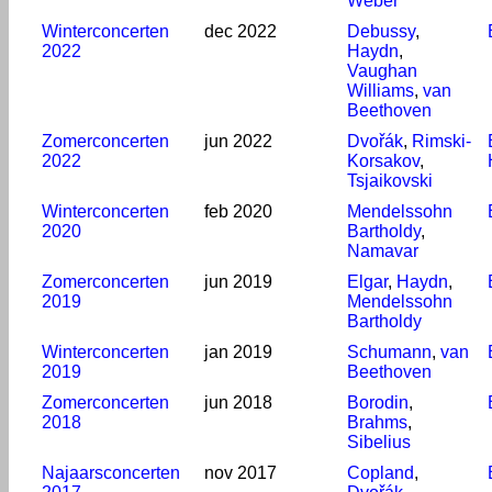
Weber
Winterconcerten
dec 2022
Debussy
,
2022
Haydn
,
Vaughan
Williams
,
van
Beethoven
Zomerconcerten
jun 2022
Dvořák
,
Rimski-
2022
Korsakov
,
Tsjaikovski
Winterconcerten
feb 2020
Mendelssohn
2020
Bartholdy
,
Namavar
Zomerconcerten
jun 2019
Elgar
,
Haydn
,
2019
Mendelssohn
Bartholdy
Winterconcerten
jan 2019
Schumann
,
van
2019
Beethoven
Zomerconcerten
jun 2018
Borodin
,
2018
Brahms
,
Sibelius
Najaarsconcerten
nov 2017
Copland
,