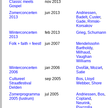
Classic meets
nov 2013
Gospel
Zomerconcerten
jun 2013
Andriessen
,
2013
Badelt
,
Custer
,
Gade
,
Rimski-
Korsakov
Winterconcerten
feb 2013
Grieg
,
Schumann
2013
Folk + faith = feest!
jun 2007
Mendelssohn
Bartholdy
,
Milhaud
,
Vaughan
Williams
Winterconcerten
jan 2006
Dvořák
,
Mozart
,
2006
Satie
Cultureel
sep 2005
Bos
,
Lloyd
Straatfestival
Webber
,
Shore
Delden
Zomerprogramma
jul 2005
Andriessen
,
Bos
,
2005 (lustrum)
Copland
,
Neurink
,
Piazzolla
,