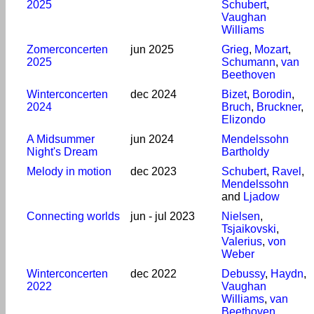
2025
Schubert
,
Vaughan
Williams
Zomerconcerten
jun 2025
Grieg
,
Mozart
,
2025
Schumann
,
van
Beethoven
Winterconcerten
dec 2024
Bizet
,
Borodin
,
2024
Bruch
,
Bruckner
,
Elizondo
A Midsummer
jun 2024
Mendelssohn
Night's Dream
Bartholdy
Melody in motion
dec 2023
Schubert
,
Ravel
,
Mendelssohn
and
Ljadow
Connecting worlds
jun - jul 2023
Nielsen
,
Tsjaikovski
,
Valerius
,
von
Weber
Winterconcerten
dec 2022
Debussy
,
Haydn
,
2022
Vaughan
Williams
,
van
Beethoven