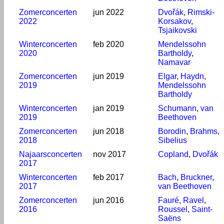
Zomerconcerten
jun 2022
Dvořák
,
Rimski-
2022
Korsakov
,
Tsjaikovski
Winterconcerten
feb 2020
Mendelssohn
2020
Bartholdy
,
Namavar
Zomerconcerten
jun 2019
Elgar
,
Haydn
,
2019
Mendelssohn
Bartholdy
Winterconcerten
jan 2019
Schumann
,
van
2019
Beethoven
Zomerconcerten
jun 2018
Borodin
,
Brahms
,
2018
Sibelius
Najaarsconcerten
nov 2017
Copland
,
Dvořák
2017
Winterconcerten
feb 2017
Bach
,
Bruckner
,
2017
van Beethoven
Zomerconcerten
jun 2016
Fauré
,
Ravel
,
2016
Roussel
,
Saint-
Saëns