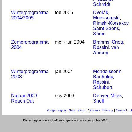
Schmidt
Winterprogramma
feb 2005
Dvořák
,
2004/2005
Moessorgski
,
Rimski-Korsakov
,
Saint-Saëns
,
Shore
Zomerprogramma
mei - jun 2004
Brahms
,
Grieg
,
2004
Rossini
,
van
Anrooy
Winterprogramma
jan 2004
Mendelssohn
2003
Bartholdy
,
Rossini
,
Schubert
Najaar 2003 -
nov 2003
Denver
,
Miles
,
Reach Out
Snell
Vorige pagina
|
Naar boven
|
Sitemap
|
Privacy
|
Contact
|
Deze pagina is voor het laatst gewijzigd op 7 augustus 2026.