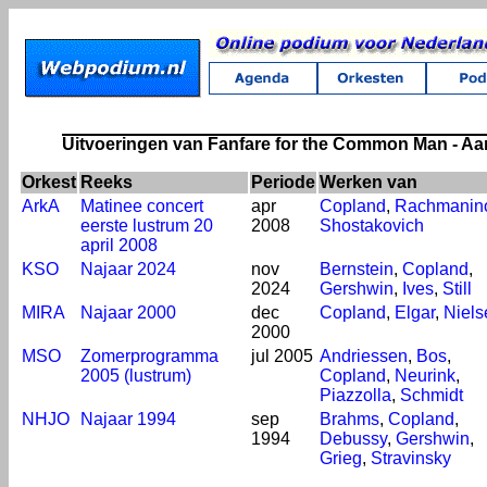
Uitvoeringen van Fanfare for the Common Man - A
Orkest
Reeks
Periode
Werken van
ArkA
Matinee concert
apr
Copland
,
Rachmanin
eerste lustrum 20
2008
Shostakovich
april 2008
KSO
Najaar 2024
nov
Bernstein
,
Copland
,
2024
Gershwin
,
Ives
,
Still
MIRA
Najaar 2000
dec
Copland
,
Elgar
,
Niels
2000
MSO
Zomerprogramma
jul 2005
Andriessen
,
Bos
,
2005 (lustrum)
Copland
,
Neurink
,
Piazzolla
,
Schmidt
NHJO
Najaar 1994
sep
Brahms
,
Copland
,
1994
Debussy
,
Gershwin
,
Grieg
,
Stravinsky