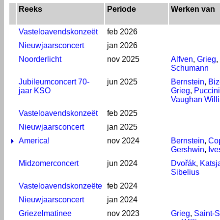
Reeks
Periode
Werken van
Vasteloavendskonzeët
feb 2026
Nieuwjaarsconcert
jan 2026
Noorderlicht
nov 2025
Alfven
,
Grieg
,
Schumann
Jubileumconcert 70-
jun 2025
Bernstein
,
Biz
jaar KSO
Grieg
,
Puccini
Vaughan Will
Vasteloavendskonzeët
feb 2025
Nieuwjaarsconcert
jan 2025
America!
nov 2024
Bernstein
,
Co
Gershwin
,
Ive
Midzomerconcert
jun 2024
Dvořák
,
Katsj
Sibelius
Vasteloavendskonzeëte
feb 2024
Nieuwjaarsconcert
jan 2024
Griezelmatinee
nov 2023
Grieg
,
Saint-