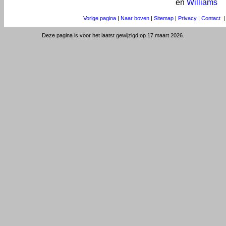
en
Williams
Vorige pagina
|
Naar boven
|
Sitemap
|
Privacy
|
Contact
Deze pagina is voor het laatst gewijzigd op 17 maart 2026.