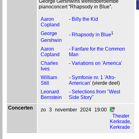
George Gershwins wereldberoemde
pianoconcert “Rhapsody in Blue”.
Aaron
-
Billy the Kid
Copland
George
1
-
Rhapsody in Blue
Gershwin
Aaron
-
Fanfare for the Common
Copland
Man
Charles
-
Variations on 'America'
Ives
William
-
Symfonie nr. 1 'Afro-
Still
American'
(vierde deel)
Leonard
-
Selections from "West
Bernstein
Side Story"
Concerten
zo
3
november
2024
19:00
Theater
Kerkrade
,
Kerkrade