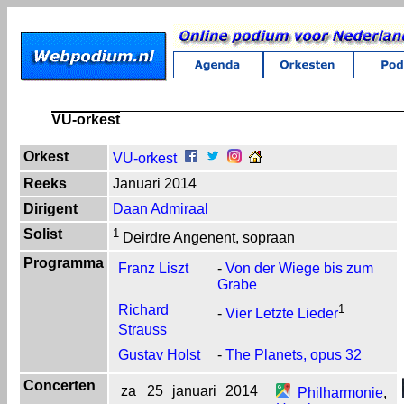
VU-orkest
Orkest
VU-orkest
Reeks
Januari 2014
Dirigent
Daan Admiraal
Solist
1
Deirdre Angenent, sopraan
Programma
Franz Liszt
-
Von der Wiege bis zum
Grabe
Richard
1
-
Vier Letzte Lieder
Strauss
Gustav Holst
-
The Planets, opus 32
Concerten
za
25
januari
2014
Philharmonie
,