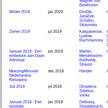
Wagner
,
van
Beethoven
Winter 2019
jan 2020
Dvořák
,
Janáček
,
Scriabin
,
Stravinsky
Zomer 2019
jul 2019
Katsjatoerian
,
Ljadow
,
Rachmaninov
(
Januari 2019 - Een
jan 2019
Mahler
,
eerbetoon aan Daan
Mendelssohn
Admiraal
Bartholdy
,
Strauss
MeezingMessiah
dec 2018
Händel
Nederlandse
Reisopera
Juli 2018
jul 2018
Ginastera
,
Sibelius
,
Vasks
Januari 2018 - Een
jan 2018
Debussy
,
revolutie
Shostakovich
,