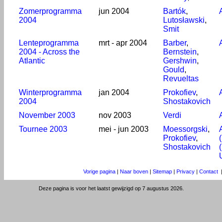
Zomerprogramma
jun 2004
Bartók
,
2004
Lutosławski
,
Smit
Lenteprogramma
mrt - apr 2004
Barber
,
2004 - Across the
Bernstein
,
Atlantic
Gershwin
,
Gould
,
Revueltas
Winterprogramma
jan 2004
Prokofiev
,
2004
Shostakovich
November 2003
nov 2003
Verdi
Tournee 2003
mei - jun 2003
Moessorgski
,
Prokofiev
,
Shostakovich
Vorige pagina
|
Naar boven
|
Sitemap
|
Privacy
|
Contact
Deze pagina is voor het laatst gewijzigd op 7 augustus 2026.