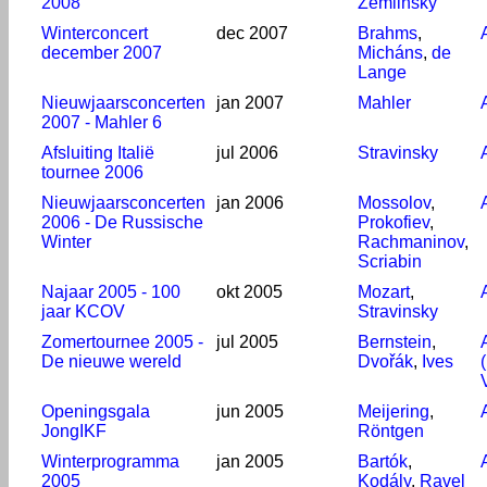
2008
Zemlinsky
Winterconcert
dec 2007
Brahms
,
december 2007
Micháns
,
de
Lange
Nieuwjaarsconcerten
jan 2007
Mahler
2007 - Mahler 6
Afsluiting Italië
jul 2006
Stravinsky
tournee 2006
Nieuwjaarsconcerten
jan 2006
Mossolov
,
2006 - De Russische
Prokofiev
,
Winter
Rachmaninov
,
Scriabin
Najaar 2005 - 100
okt 2005
Mozart
,
jaar KCOV
Stravinsky
Zomertournee 2005 -
jul 2005
Bernstein
,
De nieuwe wereld
Dvořák
,
Ives
Openingsgala
jun 2005
Meijering
,
JongIKF
Röntgen
Winterprogramma
jan 2005
Bartók
,
2005
Kodály
,
Ravel