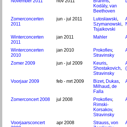
November 2011
nov 2011
Brahms
,
Kodály
,
van
Beethoven
Zomerconcerten
jun - jul 2011
Lutosławski
,
2011
Szymanowski
,
Tsjaikovski
Winterconcerten
jan 2011
Mahler
2011
Winterconcerten
jan 2010
Prokofiev
,
2010
Stravinsky
Zomer 2009
jun - jul 2009
Keuris
,
Shostakovich
,
Stravinsky
Voorjaar 2009
feb - mrt 2009
Bizet
,
Dukas
,
Milhaud
,
de
Falla
Zomerconcert 2008
jul 2008
Prokofiev
,
Rimski-
Korsakov
,
Stravinsky
Voorjaarsconcert
apr 2008
Strauss
,
von