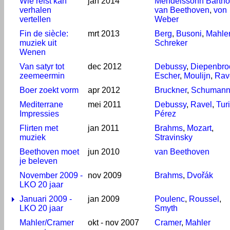
Wie reist kan
jan 2014
Mendelssohn Bartho
verhalen
van Beethoven
,
von
vertellen
Weber
Fin de siècle:
mrt 2013
Berg
,
Busoni
,
Mahle
muziek uit
Schreker
Wenen
Van satyr tot
dec 2012
Debussy
,
Diepenbro
zeemeermin
Escher
,
Moulijn
,
Rav
Boer zoekt vorm
apr 2012
Bruckner
,
Schuman
Mediterrane
mei 2011
Debussy
,
Ravel
,
Tur
Impressies
Pérez
Flirten met
jan 2011
Brahms
,
Mozart
,
muziek
Stravinsky
Beethoven moet
jun 2010
van Beethoven
je beleven
November 2009 -
nov 2009
Brahms
,
Dvořák
LKO 20 jaar
Januari 2009 -
jan 2009
Poulenc
,
Roussel
,
LKO 20 jaar
Smyth
Mahler/Cramer
okt - nov 2007
Cramer
,
Mahler