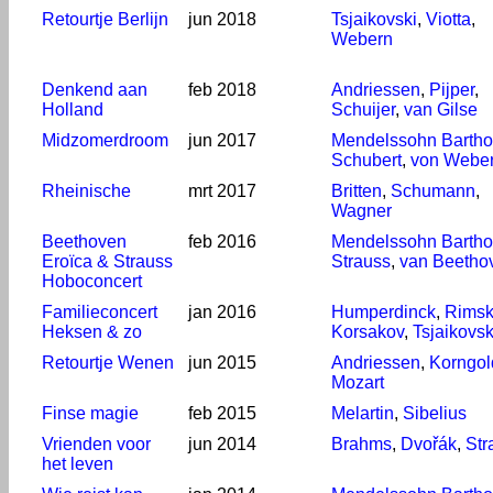
Retourtje Berlijn
jun 2018
Tsjaikovski
,
Viotta
,
Webern
Denkend aan
feb 2018
Andriessen
,
Pijper
,
Holland
Schuijer
,
van Gilse
Midzomerdroom
jun 2017
Mendelssohn Bartho
Schubert
,
von Webe
Rheinische
mrt 2017
Britten
,
Schumann
,
Wagner
Beethoven
feb 2016
Mendelssohn Bartho
Eroïca & Strauss
Strauss
,
van Beetho
Hoboconcert
Familieconcert
jan 2016
Humperdinck
,
Rimsk
Heksen & zo
Korsakov
,
Tsjaikovsk
Retourtje Wenen
jun 2015
Andriessen
,
Korngol
Mozart
Finse magie
feb 2015
Melartin
,
Sibelius
Vrienden voor
jun 2014
Brahms
,
Dvořák
,
Str
het leven