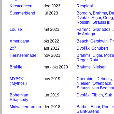
Kerstconcert
dec 2023
Respighi
Summerblend
jul 2023
Borodin
,
Brahms
,
De
Dvořák
,
Elgar
,
Grieg
,
Rossini
,
Strauss jr.
Louise
mrt 2023
Farrenc
,
Granados
,
de Arriaga
Americana
okt 2022
Beach
,
Gershwin
,
Pr
2x7
apr 2022
Dvořák
,
Schubert
Herstserenade
nov 2021
Brahms
,
Elgar
,
Moza
Reger
,
Rota
BraNie
mrt - okt 2020
Brahms
,
Nielsen
ΜΥΘΟΣ
nov 2019
Cherubini
,
Debussy
,
('Mythos')
Nielsen
,
Offenbach
,
Strauss
,
van Beetho
Bohemian
jun 2019
Dvořák
,
Fibich
,
Suk
Rhapsody
Midwinterdromen
dec 2018
Barber
,
Elgar
,
Poule
Saint-Saëns