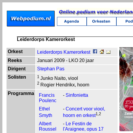
Leiderdorps Kamerorkest
Orkest
Leiderdorps Kamerorkest
Reeks
Januari 2009 - LKO 20 jaar
Dirigent
Stephan Pas
Solisten
1
Junko Naito, viool
2
Rogier Hendrikx, hoorn
Programma
Francis
-
Sinfonietta
Poulenc
Ethel
-
Concert voor viool,
1,2
Smyth
hoorn en orkest
Albert
-
Le Festin de
Roussel
l'Araignee, opus 17