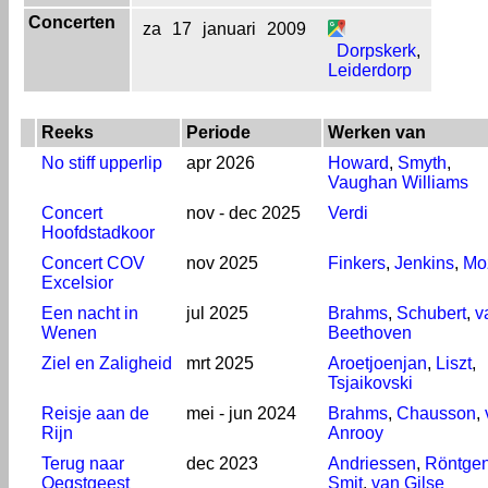
Concerten
za
17
januari
2009
Dorpskerk
,
Leiderdorp
Reeks
Periode
Werken van
No stiff upperlip
apr 2026
Howard
,
Smyth
,
Vaughan Williams
Concert
nov - dec 2025
Verdi
Hoofdstadkoor
Concert COV
nov 2025
Finkers
,
Jenkins
,
Mo
Excelsior
Een nacht in
jul 2025
Brahms
,
Schubert
,
v
Wenen
Beethoven
Ziel en Zaligheid
mrt 2025
Aroetjoenjan
,
Liszt
,
Tsjaikovski
Reisje aan de
mei - jun 2024
Brahms
,
Chausson
,
Rijn
Anrooy
Terug naar
dec 2023
Andriessen
,
Röntge
Oegstgeest
Smit
,
van Gilse