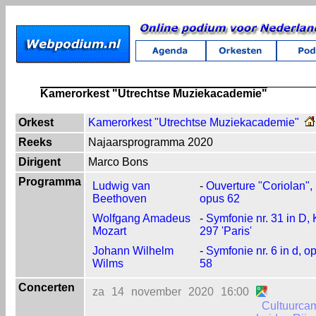
Kamerorkest "Utrechtse Muziekacademie"
Orkest
Kamerorkest "Utrechtse Muziekacademie"
Reeks
Najaarsprogramma 2020
Dirigent
Marco Bons
Programma
Ludwig van
-
Ouverture "Coriolan",
Beethoven
opus 62
Wolfgang Amadeus
-
Symfonie nr. 31 in D,
Mozart
297 'Paris'
Johann Wilhelm
-
Symfonie nr. 6 in d, o
Wilms
58
Concerten
za
14
november
2020
16:00
Cultuurca