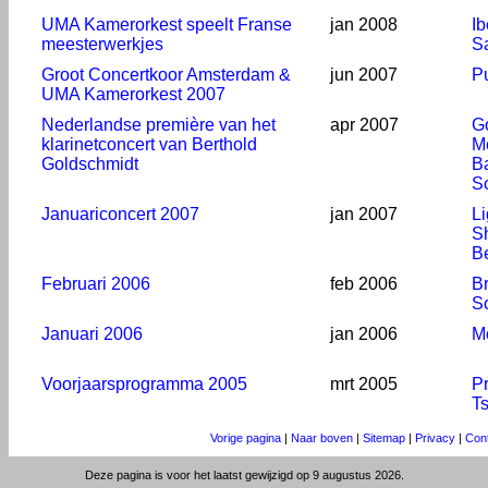
UMA Kamerorkest speelt Franse
jan 2008
Ib
meesterwerkjes
S
Groot Concertkoor Amsterdam &
jun 2007
P
UMA Kamerorkest 2007
Nederlandse première van het
apr 2007
G
klarinetconcert van Berthold
M
Goldschmidt
Ba
Sc
Januariconcert 2007
jan 2007
Li
S
B
Februari 2006
feb 2006
B
S
Januari 2006
jan 2006
M
Voorjaarsprogramma 2005
mrt 2005
Pr
Ts
Vorige pagina
|
Naar boven
|
Sitemap
|
Privacy
|
Con
Deze pagina is voor het laatst gewijzigd op 9 augustus 2026.