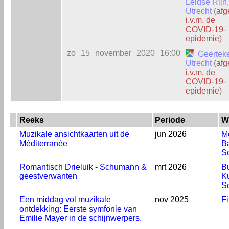
Leidse Rijn
,
Utrecht
(
afg
i.v.m. de
COVID-19-
epidemie
)
zo
15
november
2020
16:00
Geertek
Utrecht
(
afg
i.v.m. de
COVID-19-
epidemie
)
Reeks
Periode
W
Muzikale ansichtkaarten uit de
jun 2026
M
Méditerranée
Ba
S
Romantisch Drieluik - Schumann &
mrt 2026
B
geestverwanten
K
S
Een middag vol muzikale
nov 2025
Fi
ontdekking: Eerste symfonie van
Emilie Mayer in de schijnwerpers.