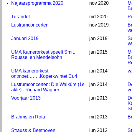
Najaarsprogramma 2020
nov 2020
M
B
Turandot
mrt 2020
P
Lustrumconcerten
nov 2019
B
v
Januari 2019
jan 2019
S
W
UMA Kamerorkest speelt Smit,
jan 2015
M
Roussel en Mendelsohn
Ba
R
UMA kamerorkest
jun 2014
v
ontmoet……..Koperkwintet Cu4
Lustrumconcerten: Die Walküre (1e
jan 2014
D
akte) - Richard Wagner
v
Voorjaar 2013
jun 2013
D
K
S
Brahms en Rota
mrt 2013
B
Strauss & Beethoven
jun 2012
S