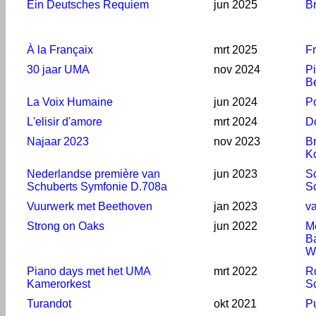
Ein Deutsches Requiem
jun 2025
B
À la Françaix
mrt 2025
F
30 jaar UMA
nov 2024
Pi
B
La Voix Humaine
jun 2024
P
L'elisir d'amore
mrt 2024
Do
Najaar 2023
nov 2023
B
K
Nederlandse première van
jun 2023
S
Schuberts Symfonie D.708a
S
Vuurwerk met Beethoven
jan 2023
v
Strong on Oaks
jun 2022
M
Ba
W
Piano days met het UMA
mrt 2022
R
Kamerorkest
S
Turandot
okt 2021
P