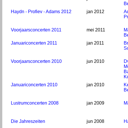
B
Haydn - Profiev - Adams 2012
jan 2012
A
Pr
Voorjaarsconcerten 2011
mei 2011
M
B
Januariconcerten 2011
jan 2011
B
S
Voorjaarsconcerten 2010
jun 2010
D
M
Ba
K
Januariconcerten 2010
jan 2010
K
B
Lustrumconcerten 2008
jan 2009
M
Die Jahreszeiten
jun 2008
H