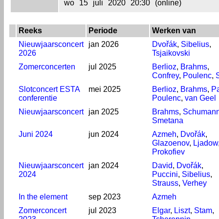
wo
15
juli
2020
20:30
(online)
Reeks
Periode
Werken van
Nieuwjaarsconcert
jan 2026
Dvořák
,
Sibelius
,
2026
Tsjaikovski
Zomerconcerten
jul 2025
Berlioz
,
Brahms
,
Confrey
,
Poulenc
,
Slotconcert ESTA
mei 2025
Berlioz
,
Brahms
,
P
conferentie
Poulenc
,
van Geel
Nieuwjaarsconcert
jan 2025
Brahms
,
Schuman
Smetana
Juni 2024
jun 2024
Azmeh
,
Dvořák
,
Glazoenov
,
Ljadow
Prokofiev
Nieuwjaarsconcert
jan 2024
David
,
Dvořák
,
2024
Puccini
,
Sibelius
,
Strauss
,
Verhey
In the element
sep 2023
Azmeh
Zomerconcert
jul 2023
Elgar
,
Liszt
,
Stam
,