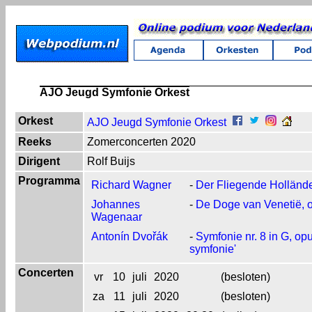
AJO Jeugd Symfonie Orkest
Orkest
AJO Jeugd Symfonie Orkest
Reeks
Zomerconcerten 2020
Dirigent
Rolf Buijs
Programma
Richard Wagner
-
Der Fliegende Holländ
Johannes
-
De Doge van Venetië, 
Wagenaar
Antonín Dvořák
-
Symfonie nr. 8 in G, op
symfonie'
Concerten
vr
10
juli
2020
(besloten)
za
11
juli
2020
(besloten)