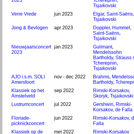
2023
Tcherepnin
,
Tsjaikovski
Verre Vrede
jun 2023
Elgar
,
Saint-Saëns
,
Tsjaikovski
Jong & Bevlogen
apr 2023
Doppler
,
Hummel
,
Saint-Saëns
,
Tsjaikovski
Nieuwjaarsconcert
jan 2023
Guilmant
,
2023
Mendelssohn
Bartholdy
,
Strauss s
Tcherepnin
,
Tsjaikovski
AJO i.s.m. SOLI
nov - dec 2022
Brahms
,
Mendelss
Amersfoort
Bartholdy
,
Tcherep
Klassiek op het
sep 2022
Rimski-Korsakov
,
Amstelveld
Skoryk
,
Tsjaikovski
Lustrumconcert
jul 2022
Gershwin
,
Rimski-
Korsakov
,
de Falla
Floriade-
jun 2022
Rimski-Korsakov
,
d
picknickconcert
Falla
Klassiek op de
mei 2022
Rimski-Korsakov