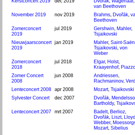
Kerstconcert 2019
dec 2019
Dvořák
,
Wagenaar
,
van Beethoven
November 2019
nov 2019
Brahms
,
Dvořák
,
v
Beethoven
Zomerconcert
jul 2019
Gershwin
,
Mahler
,
2019
Tsjaikovski
Nieuwjaarsconcert
jan 2019
Mahler
,
Saint-Saën
2019
Tsjaikovski
,
von
Weber
Zomerconcert
jul 2018
Elgar
,
Holst
,
2018
Kraayenhof
,
Piazzo
Zomer Concert
jun 2008
Andriessen
,
2008
Rachmaninov
,
Verd
Lenteconcert 2008
apr 2008
Mozart
,
Tsjaikovski
Sylvester Concert
dec 2007
Dvořák
,
Mendelss
Bartholdy
,
Tsjaikov
Lenteconcert 2007
mrt 2007
Badelt
,
Berlioz
,
Dvořák
,
Liszt
,
Lloy
Webber
,
Moessorgs
Mozart
,
Sibelius