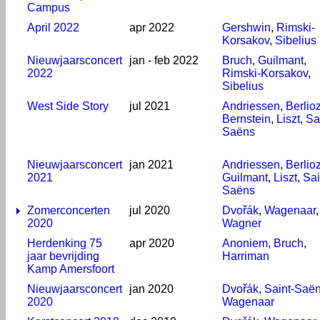
Campus
April 2022
apr 2022
Gershwin
,
Rimski-
Korsakov
,
Sibelius
Nieuwjaarsconcert
jan - feb 2022
Bruch
,
Guilmant
,
2022
Rimski-Korsakov
,
Sibelius
West Side Story
jul 2021
Andriessen
,
Berlio
Bernstein
,
Liszt
,
Sa
Saëns
Nieuwjaarsconcert
jan 2021
Andriessen
,
Berlio
2021
Guilmant
,
Liszt
,
Sai
Saëns
Zomerconcerten
jul 2020
Dvořák
,
Wagenaar
,
2020
Wagner
Herdenking 75
apr 2020
Anoniem
,
Bruch
,
jaar bevrijding
Harriman
Kamp Amersfoort
Nieuwjaarsconcert
jan 2020
Dvořák
,
Saint-Saë
2020
Wagenaar