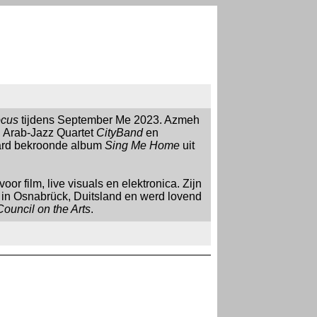
Focus
tijdens September Me 2023. Azmeh
n Arab-Jazz Quartet
CityBand
en
ard bekroonde album
Sing Me Home
uit
r film, live visuals en elektronica. Zijn
re in Osnabrück, Duitsland en werd lovend
ouncil on the Arts
.