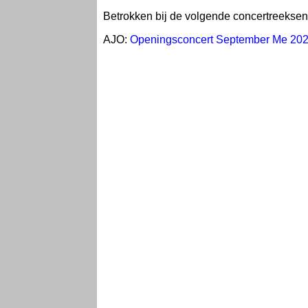
Betrokken bij de volgende concertreeksen al
AJO:
Openingsconcert September Me 20