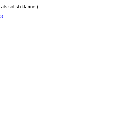
s solist (klarinet):
23