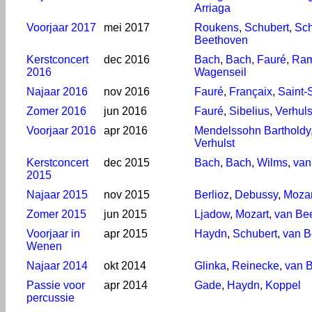
Arriaga
Voorjaar 2017
mei 2017
Roukens
,
Schubert
,
Sc
Beethoven
Kerstconcert
dec 2016
Bach
,
Bach
,
Fauré
,
Ra
2016
Wagenseil
Najaar 2016
nov 2016
Fauré
,
Françaix
,
Saint-
Zomer 2016
jun 2016
Fauré
,
Sibelius
,
Verhuls
Voorjaar 2016
apr 2016
Mendelssohn Bartholdy
Verhulst
Kerstconcert
dec 2015
Bach
,
Bach
,
Wilms
,
van
2015
Najaar 2015
nov 2015
Berlioz
,
Debussy
,
Mozar
Zomer 2015
jun 2015
Ljadow
,
Mozart
,
van Be
Voorjaar in
apr 2015
Haydn
,
Schubert
,
van B
Wenen
Najaar 2014
okt 2014
Glinka
,
Reinecke
,
van 
Passie voor
apr 2014
Gade
,
Haydn
,
Koppel
percussie