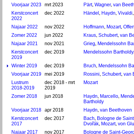
Voorjaar 2023
mrt 2023
Pärt
,
Wagner
,
van Beet
Kerstconcert
dec 2022
Händel
,
Haydn
,
Vivaldi
2022
Najaar 2022
nov 2022
Hoffmann
,
Mozart
,
Offe
Zomer 2022
jun 2022
Kraus
,
Schubert
,
van B
Najaar 2021
nov 2021
Grieg
,
Mendelssohn Bar
Kerstconcert
dec 2019
Mendelssohn Bartholdy
2019
Winter 2019
dec 2019
Bruch
,
Mendelssohn Ba
Voorjaar 2019
mei 2019
Rossini
,
Schubert
,
van 
Lustrum
dec 2018 - mrt
Mozart
2018-2019
2019
Zomer 2018
jun 2018
Haydn
,
Marcello
,
Mende
Bartholdy
Voorjaar 2018
apr 2018
Haydn
,
van Beethoven
Kerstconcert
dec 2017
Bach
,
Bologne de Sain
2017
Dvořák
,
Mozart
,
von Gl
Najaar 2017
nov 2017
Bologne de Saint-Geor