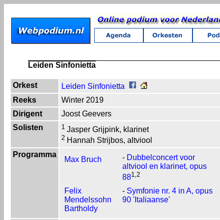
Leiden Sinfonietta
Orkest
Leiden Sinfonietta
Reeks
Winter 2019
Dirigent
Joost Geevers
Solisten
1
Jasper Grijpink, klarinet
2
Hannah Strijbos, altviool
Programma
-
Dubbelconcert voor
Max Bruch
altviool en klarinet, opus
1,2
88
Felix
-
Symfonie nr. 4 in A, opus
Mendelssohn
90 'Italiaanse'
Bartholdy