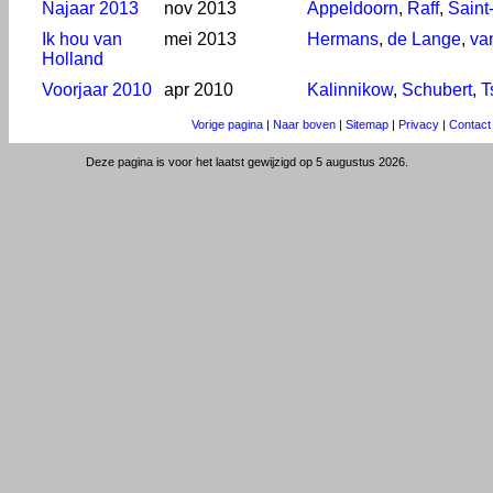
Najaar 2013
nov 2013
Appeldoorn
,
Raff
,
Saint
Ik hou van
mei 2013
Hermans
,
de Lange
,
va
Holland
Voorjaar 2010
apr 2010
Kalinnikow
,
Schubert
,
T
Vorige pagina
|
Naar boven
|
Sitemap
|
Privacy
|
Contact
Deze pagina is voor het laatst gewijzigd op 5 augustus 2026.