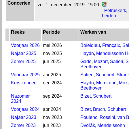
Concerten
zo
1
december
2019
15:00
Petruskerk
,
Leiden
Reeks
Periode
Werken van
Voorjaar 2026
mei 2026
Boïeldieu
,
Françaix
,
Sa
Najaar 2025
nov 2025
Haydn
,
Mendelssohn H
Zomer 2025
jun 2025
Gade
,
Mozart
,
Salieri
,
S
Beethoven
Voorjaar 2025
apr 2025
Salieri
,
Schubert
,
Strau
Kerstconcert
dec 2024
Haydn
,
Morricone
,
Moza
Beethoven
Nazomer
sep 2024
Bizet
,
Schubert
2024
Voorjaar 2024
apr 2024
Bizet
,
Bruch
,
Schubert
Najaar 2023
nov 2023
Poulenc
,
Rossini
,
van 
Zomer 2023
jun 2023
Dvořák
,
Mendelssohn