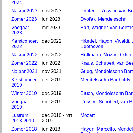
2024
Najaar 2023
nov 2023
Poulenc
,
Rossini
,
van B
Zomer 2023
jun 2023
Dvořák
,
Mendelssohn
Voorjaar
mrt 2023
Pärt
,
Wagner
,
van Beeth
2023
Kerstconcert
dec 2022
Händel
,
Haydn
,
Vivaldi
,
2022
Beethoven
Najaar 2022
nov 2022
Hoffmann
,
Mozart
,
Offen
Zomer 2022
jun 2022
Kraus
,
Schubert
,
van Be
Najaar 2021
nov 2021
Grieg
,
Mendelssohn Bart
Kerstconcert
dec 2019
Mendelssohn Bartholdy
,
2019
Winter 2019
dec 2019
Bruch
,
Mendelssohn Bar
Voorjaar
mei 2019
Rossini
,
Schubert
,
van B
2019
Lustrum
dec 2018 - mrt
Mozart
2018-2019
2019
Zomer 2018
jun 2018
Haydn
,
Marcello
,
Mendel