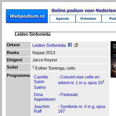
Leiden Sinfonietta
Orkest
Leiden Sinfonietta
Reeks
Najaar 2013
Dirigent
Jacco Keyzer
Solist
1
Esther Torrenga, cello
Programma
Camille
-
Concert voor cello en
Saint-
1
orkest nr. 1 in a, opus 33
Saëns
Dina
-
Pastorale
Appeldoorn
Joachim
-
Symfonie nr. 4 in g, opus
Raff
167