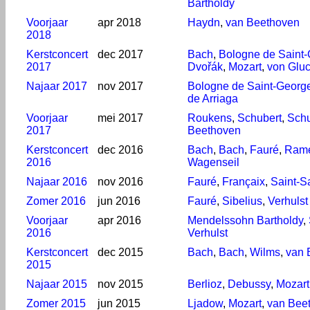
Bartholdy
Voorjaar
apr 2018
Haydn
,
van Beethoven
2018
Kerstconcert
dec 2017
Bach
,
Bologne de Saint
2017
Dvořák
,
Mozart
,
von Glu
Najaar 2017
nov 2017
Bologne de Saint-Georg
de Arriaga
Voorjaar
mei 2017
Roukens
,
Schubert
,
Sch
2017
Beethoven
Kerstconcert
dec 2016
Bach
,
Bach
,
Fauré
,
Ram
2016
Wagenseil
Najaar 2016
nov 2016
Fauré
,
Françaix
,
Saint-S
Zomer 2016
jun 2016
Fauré
,
Sibelius
,
Verhulst
Voorjaar
apr 2016
Mendelssohn Bartholdy
,
2016
Verhulst
Kerstconcert
dec 2015
Bach
,
Bach
,
Wilms
,
van 
2015
Najaar 2015
nov 2015
Berlioz
,
Debussy
,
Mozart
Zomer 2015
jun 2015
Ljadow
,
Mozart
,
van Bee