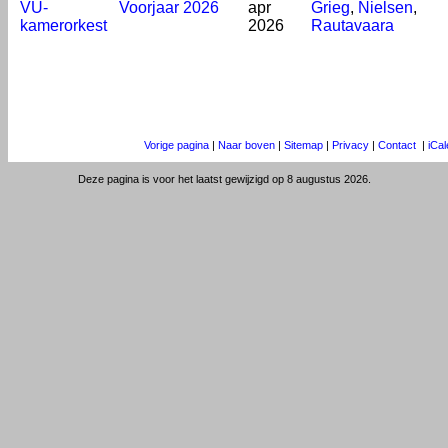
VU-
Voorjaar 2026
apr
Grieg
,
Nielsen
,
kamerorkest
2026
Rautavaara
Vorige pagina
|
Naar boven
|
Sitemap
|
Privacy
|
Contact
|
iCa
Deze pagina is voor het laatst gewijzigd op 8 augustus 2026.