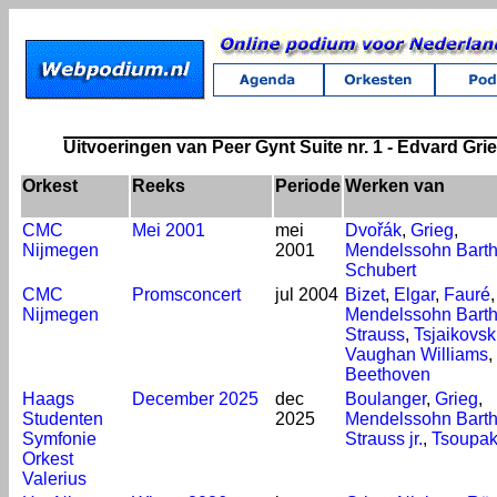
Uitvoeringen van Peer Gynt Suite nr. 1 - Edvard Gri
Orkest
Reeks
Periode
Werken van
CMC
Mei 2001
mei
Dvořák
,
Grieg
,
Nijmegen
2001
Mendelssohn Barth
Schubert
CMC
Promsconcert
jul 2004
Bizet
,
Elgar
,
Fauré
Nijmegen
Mendelssohn Barth
Strauss
,
Tsjaikovsk
Vaughan Williams
,
Beethoven
Haags
December 2025
dec
Boulanger
,
Grieg
,
Studenten
2025
Mendelssohn Barth
Symfonie
Strauss jr.
,
Tsoupak
Orkest
Valerius