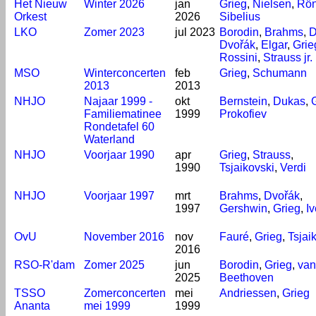
Het Nieuw
Winter 2026
jan
Grieg
,
Nielsen
,
Rön
Orkest
2026
Sibelius
LKO
Zomer 2023
jul 2023
Borodin
,
Brahms
,
D
Dvořák
,
Elgar
,
Grie
Rossini
,
Strauss jr.
MSO
Winterconcerten
feb
Grieg
,
Schumann
2013
2013
NHJO
Najaar 1999 -
okt
Bernstein
,
Dukas
,
Familiematinee
1999
Prokofiev
Rondetafel 60
Waterland
NHJO
Voorjaar 1990
apr
Grieg
,
Strauss
,
1990
Tsjaikovski
,
Verdi
NHJO
Voorjaar 1997
mrt
Brahms
,
Dvořák
,
1997
Gershwin
,
Grieg
,
I
OvU
November 2016
nov
Fauré
,
Grieg
,
Tsjai
2016
RSO-R'dam
Zomer 2025
jun
Borodin
,
Grieg
,
van
2025
Beethoven
TSSO
Zomerconcerten
mei
Andriessen
,
Grieg
Ananta
mei 1999
1999