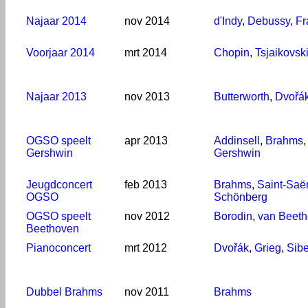
Najaar 2014
nov 2014
d'Indy
,
Debussy
,
Fr
Voorjaar 2014
mrt 2014
Chopin
,
Tsjaikovsk
Najaar 2013
nov 2013
Butterworth
,
Dvořá
OGSO speelt
apr 2013
Addinsell
,
Brahms
Gershwin
Gershwin
Jeugdconcert
feb 2013
Brahms
,
Saint-Saë
OGSO
Schönberg
OGSO speelt
nov 2012
Borodin
,
van Beet
Beethoven
Pianoconcert
mrt 2012
Dvořák
,
Grieg
,
Sibe
Dubbel Brahms
nov 2011
Brahms