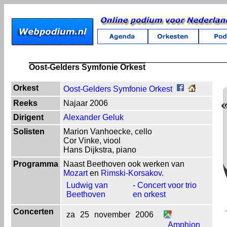
Oost-Gelders Symfonie Orkest
Orkest
Oost-Gelders Symfonie Orkest
Reeks
Najaar 2006
Dirigent
Alexander Geluk
Solisten
Marion Vanhoecke, cello
Cor Vinke, viool
Hans Dijkstra, piano
Programma
Naast Beethoven ook werken van
Mozart
en
Rimski-Korsakov
.
Ludwig van
-
Concert voor trio
Beethoven
en orkest
Concerten
za
25
november
2006
Amphion