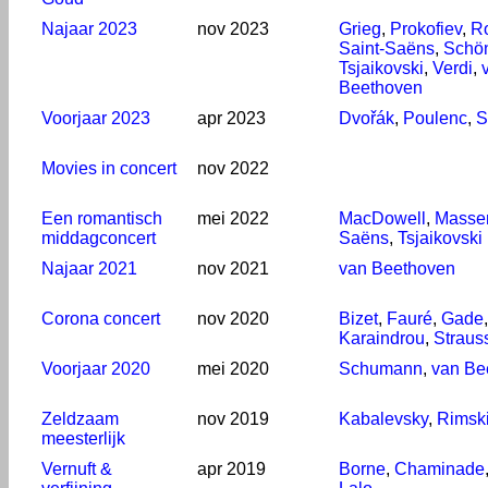
Najaar 2023
nov 2023
Grieg
,
Prokofiev
,
Ro
Saint-Saëns
,
Schö
Tsjaikovski
,
Verdi
,
Beethoven
Voorjaar 2023
apr 2023
Dvořák
,
Poulenc
,
S
Movies in concert
nov 2022
Een romantisch
mei 2022
MacDowell
,
Masse
middagconcert
Saëns
,
Tsjaikovski
Najaar 2021
nov 2021
van Beethoven
Corona concert
nov 2020
Bizet
,
Fauré
,
Gade
,
Karaindrou
,
Strauss
Voorjaar 2020
mei 2020
Schumann
,
van Be
Zeldzaam
nov 2019
Kabalevsky
,
Rimsk
meesterlijk
Vernuft &
apr 2019
Borne
,
Chaminade