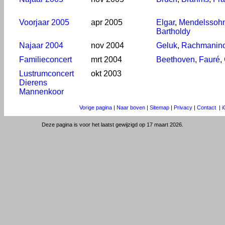
Voorjaar 2005
apr 2005
Elgar
,
Mendelssoh
Bartholdy
Najaar 2004
nov 2004
Geluk
,
Rachmanin
Familieconcert
mrt 2004
Beethoven
,
Fauré
,
Lustrumconcert
okt 2003
Dierens
Mannenkoor
Vorige pagina
|
Naar boven
|
Sitemap
|
Privacy
|
Contact
|
i
Deze pagina is voor het laatst gewijzigd op 17 maart 2026.