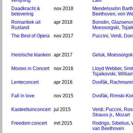
verfijning
Lalo
Daadkracht &
nov 2018
Mendelssohn Barth
betovering
Beethoven
,
von We
Romantiek uit
apr 2018
Borodin
,
Glazoeno
Rusland
Moessorgski
,
Tsjai
The Best of Opera
nov 2017
Puccini
,
Verdi
,
Doni
Heroïsche klanken
apr 2017
Geluk
,
Moessorgsk
Movies in Concert
nov 2016
Lloyd Webber
,
Smi
Tsjaikovski
,
Willia
Lenteconcert
apr 2016
Dvořák
,
Rachmani
Fall in love
nov 2015
Dvořák
,
Rimski-Ko
Kasteeltuinconcert
jul 2015
Verdi
,
Puccini
,
Ross
Strauss jr.
,
Mozart
Freedom concert
mrt 2015
Rodrigo
,
Sibelius
,
van Beethoven