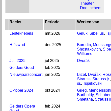
Theater
,
Doetinchem
Reeks
Periode
Werken van
Lentekriebels
mrt 2026
Geluk
,
Sibelius
,
Ts
Hrfstwnd
dec 2025
Borodin
,
Moessorg
Shostakovich
,
Sibe
Williams
Juli 2025
jul 2025
Dvořák
Gelders Goud
feb 2025
Nieuwjaarsconcert
jan 2025
Bizet
,
Dvořák
,
Ross
Strauss
,
Strauss jr.
sr.
,
Tsjaikovski
Oktober 2024
okt 2024
Grieg
,
Mendelssoh
Bartholdy
,
Schuber
Smetana
,
Strauss jr
Gelders Opera
feb 2024
Goud