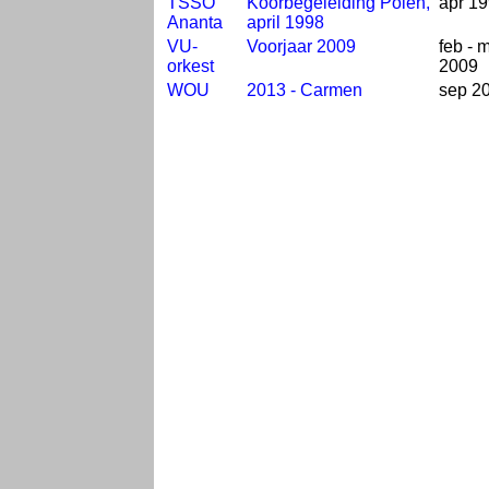
TSSO
Koorbegeleiding Polen,
apr 1
Ananta
april 1998
VU-
Voorjaar 2009
feb - m
orkest
2009
WOU
2013 - Carmen
sep 2