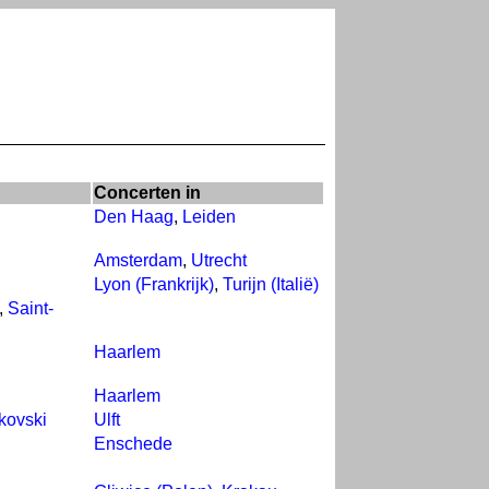
Concerten in
Den Haag
,
Leiden
Amsterdam
,
Utrecht
Lyon (Frankrijk)
,
Turijn (Italië)
,
Saint-
Haarlem
Haarlem
ikovski
Ulft
Enschede