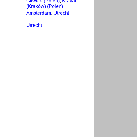
Gliwice (Polen)
,
Krakau
(Kraków) (Polen)
Amsterdam
,
Utrecht
Utrecht