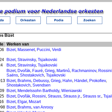
s Bizet
de
Werken van
006
Bizet
,
Massenet
,
Puccini
,
Verdi
024
Bizet
,
Stravinsky
,
Tsjaikovski
24
Bizet
,
Stravinsky
,
Tsjaikovski
Bizet
,
Dvořák
,
Fauré
,
Grieg
,
Martinů
,
Rachmaninov
,
Rossini
Saëns
,
Shostakovich
,
Tsjaikovski
013
Bizet
,
Brahms
,
Debussy
,
Grieg
,
Hahn
,
Händel
,
Prokofiev
,
Shostakovich
,
Svendsen
009
Bizet
,
Mendelssohn Bartholdy
,
Wieniawski
025
Bizet
,
Dvořák
,
Rossini
,
Strauss
,
Strauss jr.
,
Strauss sr.
,
Tsja
16
Bizet
,
Elgar
,
Mozart
998
Bizet
,
Brahms
,
van Anrooy