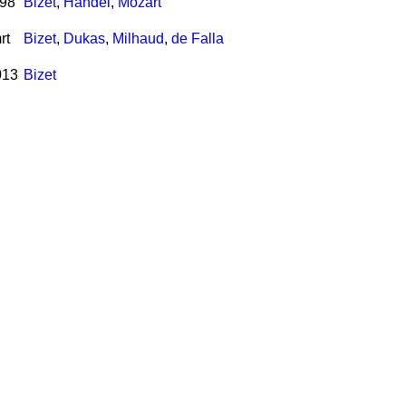
998
Bizet
,
Händel
,
Mozart
rt
Bizet
,
Dukas
,
Milhaud
,
de Falla
013
Bizet