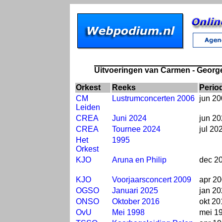
Uitvoeringen van Carmen - George
Orkest
Reeks
Perio
CM
Lustrumconcerten 2006
jun 2
Leiden
CREA
Juni 2024
jun 2
CREA
Tournee 2024
jul 20
Het
1995
Orkest
KJO
Aruna en Philip
dec 2
KJO
Voorjaarsconcert 2009
apr 2
OGSO
Januari 2025
jan 2
ONSO
Oktober 2016
okt 20
OvU
Mei 1998
mei 1