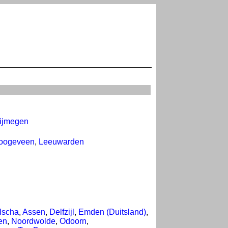
ijmegen
oogeveen
,
Leeuwarden
lscha
,
Assen
,
Delfzijl
,
Emden (Duitsland)
,
en
,
Noordwolde
,
Odoorn
,