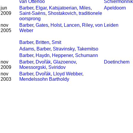
van Otterloo
Schiermonni
jun
Barber
,
Elgar
,
Katsjatoerian
,
Miles
,
Apeldoorn
2009
Saint-Saëns
,
Shostakovich
,
traditionele
oorsprong
nov
Barber
,
Gates
,
Holst
,
Lancen
,
Riley
,
von
Leiden
2005
Weber
Barber
,
Britten
,
Smit
Adams
,
Barber
,
Stravinsky
,
Takemitso
Barber
,
Haydn
,
Heppener
,
Schumann
nov
Barber
,
Dvořák
,
Glazoenov
,
Doetinchem
2009
Moessorgski
,
Sviridov
nov
Barber
,
Dvořák
,
Lloyd Webber
,
2003
Mendelssohn Bartholdy