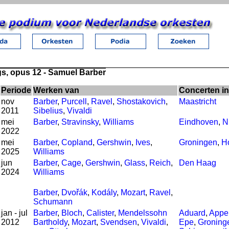
gs, opus 12 - Samuel Barber
Periode
Werken van
Concerten in
nov
Barber
,
Purcell
,
Ravel
,
Shostakovich
,
Maastricht
2011
Sibelius
,
Vivaldi
mei
Barber
,
Stravinsky
,
Williams
Eindhoven
,
N
2022
mei
Barber
,
Copland
,
Gershwin
,
Ives
,
Groningen
,
H
2025
Williams
jun
Barber
,
Cage
,
Gershwin
,
Glass
,
Reich
,
Den Haag
2024
Williams
Barber
,
Dvořák
,
Kodály
,
Mozart
,
Ravel
,
Schumann
jan - jul
Barber
,
Bloch
,
Calister
,
Mendelssohn
Aduard
,
Appe
2012
Bartholdy
,
Mozart
,
Svendsen
,
Vivaldi
,
Epe
,
Groning