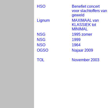
HSO
Benefiet concert
voor slachtoffers van
geweld
Lignum
MAXIMAAL van
KLASSIEK tot
MINIMAL
NSG
1995 zomer
NSG
1999
NSO
1964
OGSO
Najaar 2009
TOL
November 2003