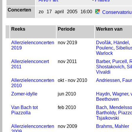
Concerten
zo
17
april
2005
16:00
Conservatori
Reeks
Periode
Werken van
Allerzielenconcerten
nov 2019
Dvořák
,
Händel
,
2019
Poulenc
,
Sibeliu
Warlock
Allerzielenconcert
nov 2011
Barber
,
Purcell
,
R
2011
Shostakovich
,
Si
Vivaldi
Allerzielenconcerten
okt - nov 2010
Andriessen
,
Fau
2010
Zomer-idylle
jun 2010
Haydn
,
Wagner
,
Beethoven
Van Bach tot
feb 2010
Bach
,
Mendelss
Piazzolla
Bartholdy
,
Piazzo
Tsjaikovski
Allerzielenconcerten
nov 2009
Brahms
,
Mahler
2009