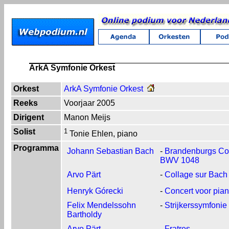
ArkA Symfonie Orkest
Orkest
ArkA Symfonie Orkest
Reeks
Voorjaar 2005
Dirigent
Manon Meijs
Solist
1
Tonie Ehlen, piano
Programma
Johann Sebastian Bach
-
Brandenburgs Conc
BWV 1048
Arvo Pärt
-
Collage sur Bach
Henryk Górecki
-
Concert voor pian
Felix Mendelssohn
-
Strijkerssymfonie 
Bartholdy
Arvo Pärt
-
Fratres