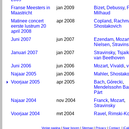
Franse Meesters in
jan 2009
Bizet
,
Debussy
,
Maastricht
Milhaud
Matinee concert
apr 2008
Copland
,
Rachm
eerste lustrum 20
Shostakovich
april 2008
Juni 2007
jun 2007
Ezendam
,
Mozar
Nielsen
,
Stravin
Januari 2007
jan 2007
Stravinsky
,
Tsjai
van Beethoven
Juni 2006
jun 2006
Mozart
,
Vivaldi
,
v
Najaar 2005
jan 2006
Mahler
,
Shostako
Voorjaar 2005
apr 2005
Bach
,
Górecki
,
Mendelssohn Bar
Pärt
Najaar 2004
nov 2004
Franck
,
Mozart
,
Stravinsky
Voorjaar 2004
mrt 2004
Ravel
,
Rimski-K
Vorige pagina
|
Naar boven
|
Sitemap
|
Privacy
|
Contact
|
iCa