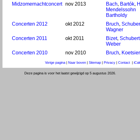
Midzomernachtconcert
nov 2013
Bach
,
Bartók
,
H
Mendelssohn
Bartholdy
Concerten 2012
okt 2012
Bruch
,
Schuber
Wagner
Concerten 2011
okt 2011
Bizet
,
Schubert
Weber
Concerten 2010
nov 2010
Bruch
,
Koetsier
Vorige pagina
|
Naar boven
|
Sitemap
|
Privacy
|
Contact
|
iCa
Deze pagina is voor het laatst gewijzigd op 5 augustus 2026.