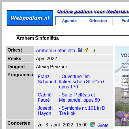
Arnhem Sinfoniëtta
Orkest
Arnhem Sinfoniëtta
Reeks
April 2022
Dirigent
Alexej Pevzner
Programma
Franz
-
Ouverture "Im
Schubert
Italienischen Stile" in C,
opus 170
Gabriël
-
Suite 'Pelléas et
Fauré
Mélisande', opus 80
Joseph
-
Symfonie nr. 101 in D
Haydn
'De klok'
Concerten
zo
3
april
2022
15:00
Grote