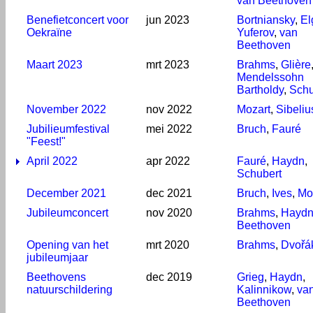
van Beethoven
Benefietconcert voor
jun 2023
Bortniansky
,
El
Oekraïne
Yuferov
,
van
Beethoven
Maart 2023
mrt 2023
Brahms
,
Glière
Mendelssohn
Bartholdy
,
Schu
November 2022
nov 2022
Mozart
,
Sibeliu
Jubilieumfestival
mei 2022
Bruch
,
Fauré
"Feest!"
April 2022
apr 2022
Fauré
,
Haydn
,
Schubert
December 2021
dec 2021
Bruch
,
Ives
,
Mo
Jubileumconcert
nov 2020
Brahms
,
Hayd
Beethoven
Opening van het
mrt 2020
Brahms
,
Dvořá
jubileumjaar
Beethovens
dec 2019
Grieg
,
Haydn
,
natuurschildering
Kalinnikow
,
va
Beethoven