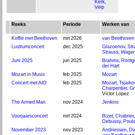
Kerk
,
Velp
Reeks
Periode
Werken van
Koffie met Beethoven
mrt 2026
van Beethoven
Lustrumconcert
dec 2025
Glazoenov
,
Str
Strauss
,
Wagen
Juni 2025
jun 2025
Brahms
,
Röntg
der Hart
Mozart in Musis
feb 2025
Mozart
Concert met AIO
feb 2025
Mozart
,
Tsjaiko
Charpentier
,
Gr
Victor Lopez
The Armed Man
nov 2024
Jenkins
Voorjaarsconcert
mrt 2024
Bizet
,
Chabrier
,
Debussy
,
Poul
November 2023
nov 2023
Andriessen
,
Dv