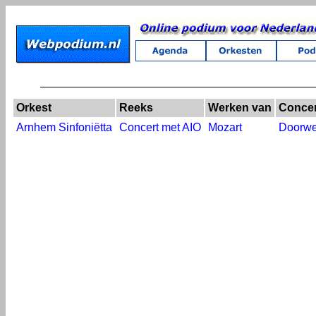
Orkest
Reeks
Werken van
Concer
Arnhem Sinfoniëtta
Concert met AIO
Mozart
Doorwe