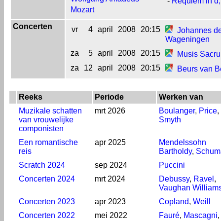
-
Requiem in d
Mozart
Concerten
vr
4
april
2008
20:15
Johannes d
Wageningen
za
5
april
2008
20:15
Musis Sacr
za
12
april
2008
20:15
Beurs van B
Reeks
Periode
Werken van
Muzikale schatten
mrt 2026
Boulanger
,
Price
,
van vrouwelijke
Smyth
componisten
Een romantische
apr 2025
Mendelssohn
reis
Bartholdy
,
Schum
Scratch 2024
sep 2024
Puccini
Concerten 2024
mrt 2024
Debussy
,
Ravel
,
Vaughan William
Concerten 2023
apr 2023
Copland
,
Weill
Concerten 2022
mei 2022
Fauré
,
Mascagni
,