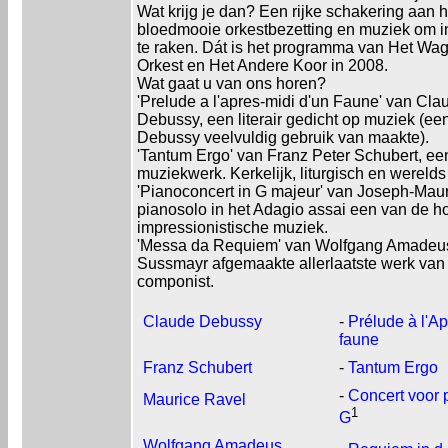
Wat krijg je dan? Een rijke schakering aan
bloedmooie orkestbezetting en muziek om 
te raken. Dát is het programma van Het Wa
Orkest en Het Andere Koor in 2008.
Wat gaat u van ons horen?
'Prelude a l'apres-midi d'un Faune' van Cla
Debussy, een literair gedicht op muziek (ee
Debussy veelvuldig gebruik van maakte).
'Tantum Ergo' van Franz Peter Schubert, een
muziekwerk. Kerkelijk, liturgisch en werelds 
'Pianoconcert in G majeur' van Joseph-Maur
pianosolo in het Adagio assai een van de 
impressionistische muziek.
'Messa da Requiem' van Wolfgang Amadeus 
Sussmayr afgemaakte allerlaatste werk van 
componist.
Claude Debussy
-
Prélude à l'Ap
faune
Franz Schubert
-
Tantum Ergo
-
Concert voor p
Maurice Ravel
1
G
Wolfgang Amadeus