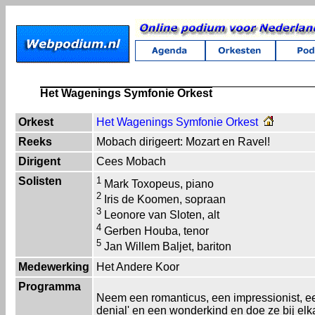
Het Wagenings Symfonie Orkest
Orkest
Het Wagenings Symfonie Orkest
Reeks
Mobach dirigeert: Mozart en Ravel!
Dirigent
Cees Mobach
Solisten
1
Mark Toxopeus, piano
2
Iris de Koomen, sopraan
3
Leonore van Sloten, alt
4
Gerben Houba, tenor
5
Jan Willem Baljet, bariton
Medewerking
Het Andere Koor
Programma
Neem een romanticus, een impressionist, ee
denial' en een wonderkind en doe ze bij elka