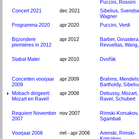
Puccini
,
Rossini
Concert 2021
dec 2021
Sibelius
,
Svends
Wagner
Programma 2020
apr 2020
Puccini
,
Verdi
Bijzondere
apr 2012
Barber
,
Ginastera
premières in 2012
Revueltas
,
Wang
Stabat Mater
apr 2010
Dvořák
Concerten voorjaar
apr 2009
Brahms
,
Mendels
2009
Bartholdy
,
Sibeliu
Mobach dirigeert:
apr 2008
Debussy
,
Mozart
,
Mozart en Ravel!
Ravel
,
Schubert
Requiem November
nov 2007
Rimski-Korsakov
,
2007
Sgambati
Voorjaar 2006
mrt - apr 2006
Arenski
,
Rimski-
Korsakov
,