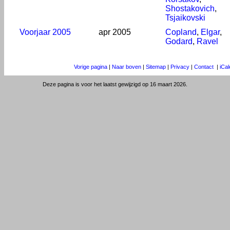
Shostakovich
,
Tsjaikovski
Voorjaar 2005
apr 2005
Copland
,
Elgar
,
Godard
,
Ravel
Vorige pagina
|
Naar boven
|
Sitemap
|
Privacy
|
Contact
|
iCa
Deze pagina is voor het laatst gewijzigd op 16 maart 2026.