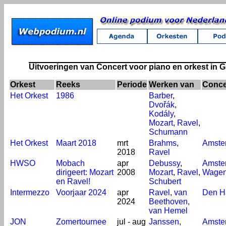
Uitvoeringen van Concert voor piano en orkest in G
Orkest
Reeks
Periode
Werken van
Conce
Het Orkest
1986
Barber
,
Dvořák
,
Kodály
,
Mozart
,
Ravel
,
Schumann
Het Orkest
Maart 2018
mrt
Brahms
,
Amste
2018
Ravel
HWSO
Mobach
apr
Debussy
,
Amste
dirigeert: Mozart
2008
Mozart
,
Ravel
,
Wagen
en Ravel!
Schubert
Intermezzo
Voorjaar 2024
apr
Ravel
,
van
Den H
2024
Beethoven
,
van Hemel
JON
Zomertournee
jul - aug
Janssen
,
Amste