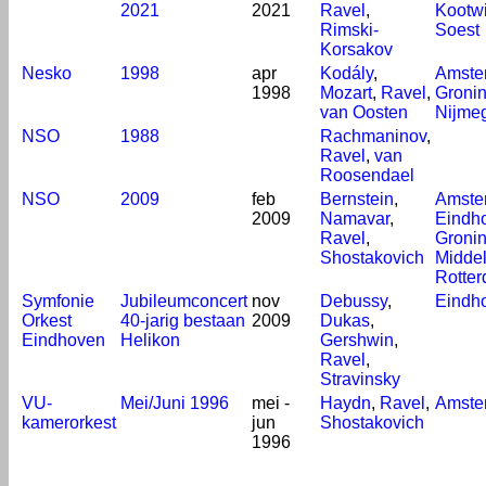
2021
2021
Ravel
,
Kootwi
Rimski-
Soest
Korsakov
Nesko
1998
apr
Kodály
,
Amste
1998
Mozart
,
Ravel
,
Groni
van Oosten
Nijme
NSO
1988
Rachmaninov
,
Ravel
,
van
Roosendael
NSO
2009
feb
Bernstein
,
Amste
2009
Namavar
,
Eindh
Ravel
,
Groni
Shostakovich
Midde
Rotte
Symfonie
Jubileumconcert
nov
Debussy
,
Eindh
Orkest
40-jarig bestaan
2009
Dukas
,
Eindhoven
Helikon
Gershwin
,
Ravel
,
Stravinsky
VU-
Mei/Juni 1996
mei -
Haydn
,
Ravel
,
Amste
kamerorkest
jun
Shostakovich
1996