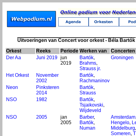
Uitvoeringen van Concert voor orkest - Béla Bartók
Orkest
Reeks
Periode
Werken van
Concerten 
Der Aa
Juni 2019
jun
Bartók
,
Groningen
2019
Brahms
,
Strauss jr.
Het Orkest
November
Bartók
,
2002
Rachmaninov
Neon
Pinksteren
Bartók
,
2014
Strauss
NSO
1982
Bartók
,
Tsjaikovski
,
Wijdeveld
NSO
2005
jan
Barber
,
Amsterdam
2005
Bartók
,
Hengelo
,
L
Numan
Middelburg
Someren
,
T