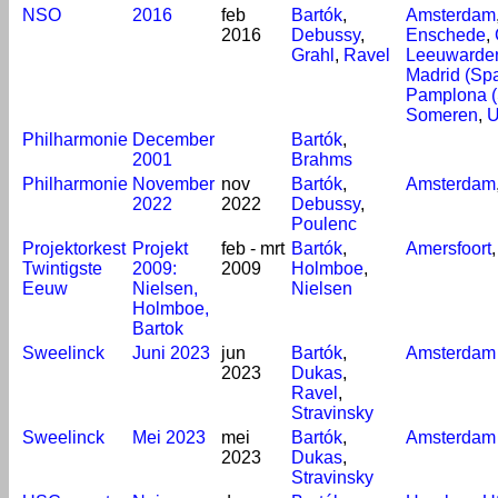
NSO
2016
feb
Bartók
,
Amsterdam
2016
Debussy
,
Enschede
,
Grahl
,
Ravel
Leeuwarde
Madrid (Sp
Pamplona (
Someren
,
U
Philharmonie
December
Bartók
,
2001
Brahms
Philharmonie
November
nov
Bartók
,
Amsterdam
2022
2022
Debussy
,
Poulenc
Projektorkest
Projekt
feb - mrt
Bartók
,
Amersfoort
Twintigste
2009:
2009
Holmboe
,
Eeuw
Nielsen,
Nielsen
Holmboe,
Bartok
Sweelinck
Juni 2023
jun
Bartók
,
Amsterdam
2023
Dukas
,
Ravel
,
Stravinsky
Sweelinck
Mei 2023
mei
Bartók
,
Amsterdam
2023
Dukas
,
Stravinsky