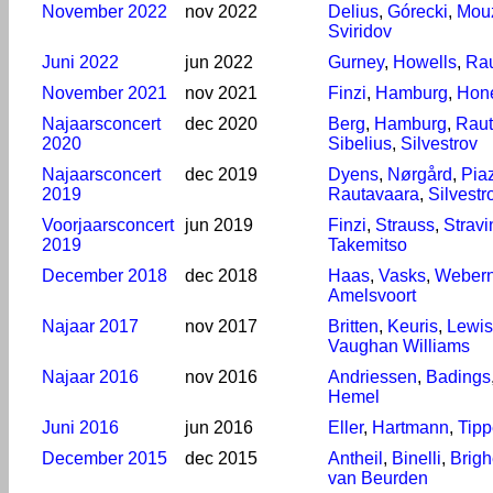
November 2022
nov 2022
Delius
,
Górecki
,
Mou
Sviridov
Juni 2022
jun 2022
Gurney
,
Howells
,
Rau
November 2021
nov 2021
Finzi
,
Hamburg
,
Hon
Najaarsconcert
dec 2020
Berg
,
Hamburg
,
Raut
2020
Sibelius
,
Silvestrov
Najaarsconcert
dec 2019
Dyens
,
Nørgård
,
Pia
2019
Rautavaara
,
Silvestr
Voorjaarsconcert
jun 2019
Finzi
,
Strauss
,
Stravi
2019
Takemitso
December 2018
dec 2018
Haas
,
Vasks
,
Weber
Amelsvoort
Najaar 2017
nov 2017
Britten
,
Keuris
,
Lewis
Vaughan Williams
Najaar 2016
nov 2016
Andriessen
,
Badings
Hemel
Juni 2016
jun 2016
Eller
,
Hartmann
,
Tipp
December 2015
dec 2015
Antheil
,
Binelli
,
Brigh
van Beurden