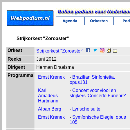
Strijkorkest "Zoroaster"
Orkest
Strijkorkest "Zoroaster"
Reeks
Juni 2012
Dirigent
Herman Draaisma
Programma
Ernst Krenek
-
Brazilian Sinfonietta,
opus131
Karl
-
Concert voor viool en
Amadeus
strijkers 'Concerto Funebre'
Hartmann
Alban Berg
-
Lyrische suite
Ernst Krenek
-
Symfonische Elegie, opus
105