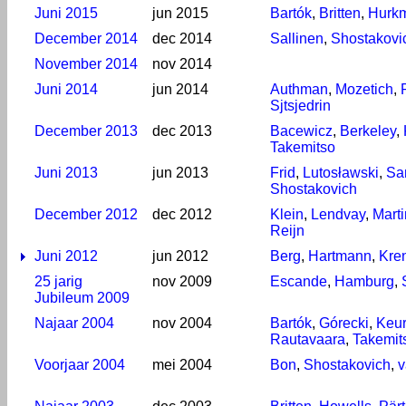
Juni 2015
jun 2015
Bartók
,
Britten
,
Hurk
December 2014
dec 2014
Sallinen
,
Shostakovi
November 2014
nov 2014
Juni 2014
jun 2014
Authman
,
Mozetich
,
Sjtsjedrin
December 2013
dec 2013
Bacewicz
,
Berkeley
,
Takemitso
Juni 2013
jun 2013
Frid
,
Lutosławski
,
Sa
Shostakovich
December 2012
dec 2012
Klein
,
Lendvay
,
Mart
Reijn
Juni 2012
jun 2012
Berg
,
Hartmann
,
Kre
25 jarig
nov 2009
Escande
,
Hamburg
,
Jubileum 2009
Najaar 2004
nov 2004
Bartók
,
Górecki
,
Keur
Rautavaara
,
Takemit
Voorjaar 2004
mei 2004
Bon
,
Shostakovich
,
v