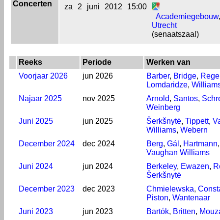
Concerten
za
2
juni
2012
15:00
Academiegebouw
Utrecht
(senaatszaal)
Reeks
Periode
Werken van
Voorjaar 2026
jun 2026
Barber
,
Bridge
,
Rege
Lomdaridze
,
William
Najaar 2025
nov 2025
Arnold
,
Santos
,
Schr
Weinberg
Juni 2025
jun 2025
Šerkšnytė
,
Tippett
,
V
Williams
,
Webern
December 2024
dec 2024
Berg
,
Gál
,
Hartmann
Vaughan Williams
Juni 2024
jun 2024
Berkeley
,
Ewazen
,
R
Šerkšnytė
December 2023
dec 2023
Chmielewska
,
Const
Piston
,
Wantenaar
Juni 2023
jun 2023
Bartók
,
Britten
,
Mouz