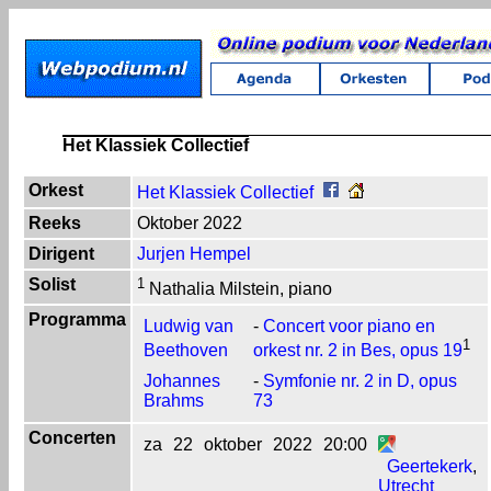
Het Klassiek Collectief
Orkest
Het Klassiek Collectief
Reeks
Oktober 2022
Dirigent
Jurjen Hempel
Solist
1
Nathalia Milstein, piano
Programma
Ludwig van
-
Concert voor piano en
1
Beethoven
orkest nr. 2 in Bes, opus 19
Johannes
-
Symfonie nr. 2 in D, opus
Brahms
73
Concerten
za
22
oktober
2022
20:00
Geertekerk
,
Utrecht