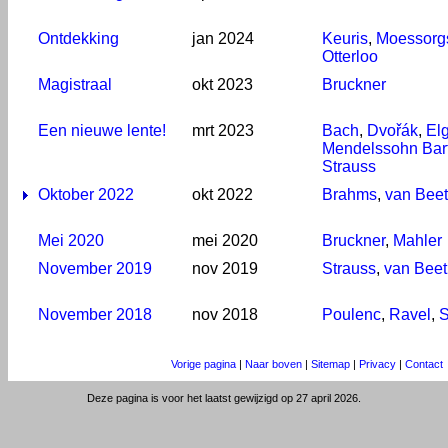
Ontdekking
jan 2024
Keuris
,
Moessorg
Otterloo
Magistraal
okt 2023
Bruckner
Een nieuwe lente!
mrt 2023
Bach
,
Dvořák
,
El
Mendelssohn Bar
Strauss
Oktober 2022
okt 2022
Brahms
,
van Bee
Mei 2020
mei 2020
Bruckner
,
Mahler
November 2019
nov 2019
Strauss
,
van Bee
November 2018
nov 2018
Poulenc
,
Ravel
,
S
Vorige pagina
|
Naar boven
|
Sitemap
|
Privacy
|
Contact
Deze pagina is voor het laatst gewijzigd op 27 april 2026.