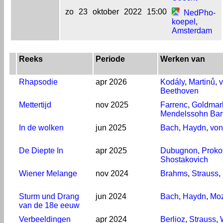
zo
23
oktober
2022
15:00
NedPho-
koepel
,
Amsterdam
Reeks
Periode
Werken van
Rhapsodie
apr 2026
Kodály
,
Martinů
,
Beethoven
Mettertijd
nov 2025
Farrenc
,
Goldmar
Mendelssohn Bar
In de wolken
jun 2025
Bach
,
Haydn
,
von
De Diepte In
apr 2025
Dubugnon
,
Proko
Shostakovich
Wiener Melange
nov 2024
Brahms
,
Strauss
,
Sturm und Drang
jun 2024
Bach
,
Haydn
,
Moz
van de 18e eeuw
Verbeeldingen
apr 2024
Berlioz
,
Strauss
,