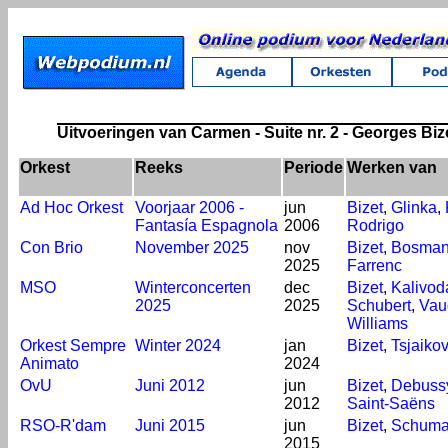
Uitvoeringen van Carmen - Suite nr. 2 - Georges Biz
Orkest
Reeks
Periode
Werken van
Ad Hoc Orkest
Voorjaar 2006 -
jun
Bizet
,
Glinka
,
Fantasía Espagnola
2006
Rodrigo
Con Brio
November 2025
nov
Bizet
,
Bosma
2025
Farrenc
MSO
Winterconcerten
dec
Bizet
,
Kalivod
2025
2025
Schubert
,
Vau
Williams
Orkest Sempre
Winter 2024
jan
Bizet
,
Tsjaikov
Animato
2024
OvU
Juni 2012
jun
Bizet
,
Debuss
2012
Saint-Saëns
RSO-R'dam
Juni 2015
jun
Bizet
,
Schum
2015