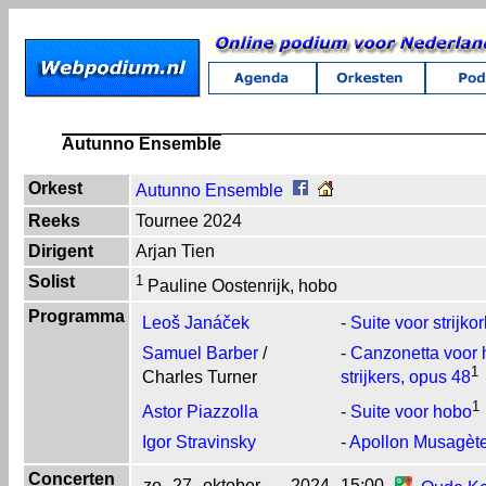
Autunno Ensemble
Orkest
Autunno Ensemble
Reeks
Tournee 2024
Dirigent
Arjan Tien
Solist
1
Pauline Oostenrijk, hobo
Programma
Leoš Janáček
-
Suite voor strijko
Samuel Barber
/
-
Canzonetta voor 
1
Charles Turner
strijkers, opus 48
1
Astor Piazzolla
-
Suite voor hobo
Igor Stravinsky
-
Apollon Musagèt
Concerten
zo
27
oktober
2024
15:00