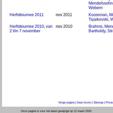
Mendelssohn 
Webern
Herfsttournee 2011
nov 2011
Kooreman
,
M
Tsjaikovski
,
W
Herfsttournee 2010, van
nov 2010
Brahms
,
Men
2 t/m 7 november
Bartholdy
,
St
Vorige pagina
|
Naar boven
|
Sitemap
|
Priva
Deze pagina is voor het laatst gewijzigd op 12 maart 2026.