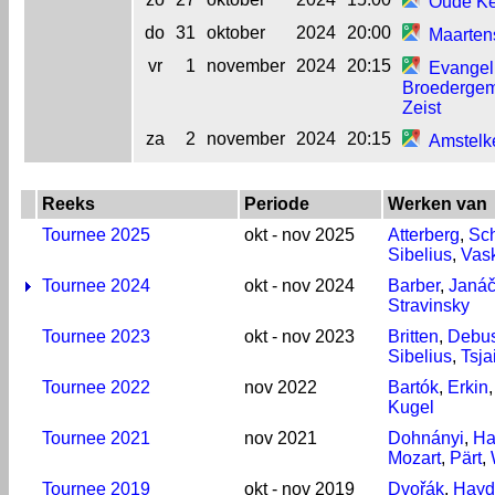
Oude Ke
do
31
oktober
2024
20:00
Maarten
vr
1
november
2024
20:15
Evangel
Broederge
Zeist
za
2
november
2024
20:15
Amstelk
Reeks
Periode
Werken van
Tournee 2025
okt - nov 2025
Atterberg
,
Sch
Sibelius
,
Vas
Tournee 2024
okt - nov 2024
Barber
,
Janá
Stravinsky
Tournee 2023
okt - nov 2023
Britten
,
Debu
Sibelius
,
Tsja
Tournee 2022
nov 2022
Bartók
,
Erkin
Kugel
Tournee 2021
nov 2021
Dohnányi
,
Ha
Mozart
,
Pärt
,
Tournee 2019
okt - nov 2019
Dvořák
,
Hayd