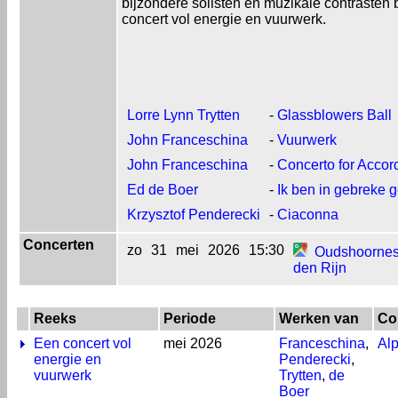
bijzondere solisten en muzikale contrasten 
concert vol energie en vuurwerk.
Lorre Lynn Trytten
-
Glassblowers Ball
John Franceschina
-
Vuurwerk
John Franceschina
-
Concerto for Acco
Ed de Boer
-
Ik ben in gebreke 
Krzysztof Penderecki
-
Ciaconna
Concerten
zo
31
mei
2026
15:30
Oudshoornes
den Rijn
Reeks
Periode
Werken van
Co
Een concert vol
mei 2026
Franceschina
,
Al
energie en
Penderecki
,
vuurwerk
Trytten
,
de
Boer