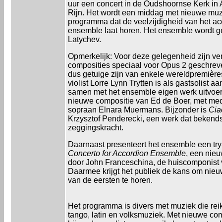
uur een concert in de Oudshoornse Kerk in
Rijn. Het wordt een middag met nieuwe muz
programma dat de veelzijdigheid van het a
ensemble laat horen. Het ensemble wordt g
Latychev.
Opmerkelijk: Voor deze gelegenheid zijn ve
composities speciaal voor Opus 2 geschreve
dus getuige zijn van enkele wereldpremièr
violist Lorre Lynn Trytten is als gastsolist a
samen met het ensemble eigen werk uitvoer
nieuwe compositie van Ed de Boer, met me
sopraan Elnara Muermans. Bijzonder is
Cia
Krzysztof Penderecki, een werk dat bekends
zeggingskracht.
Daarnaast presenteert het ensemble een try
Concerto for Accordion Ensemble
, een nie
door John Franceschina, de huiscomponist 
Daarmee krijgt het publiek de kans om nieuw
van de eersten te horen.
Het programma is divers met muziek die reikt
tango, latin en volksmuziek. Met nieuwe com