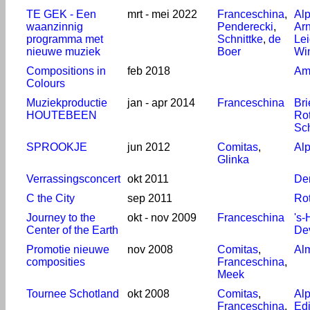
TE GEK - Een
mrt - mei 2022
Franceschina
,
Al
waanzinnig
Penderecki
,
Ar
programma met
Schnittke
,
de
Le
nieuwe muziek
Boer
Win
Compositions in
feb 2018
Am
Colours
Muziekproductie
jan - apr 2014
Franceschina
Bri
HOUTEBEEN
Ro
Sc
SPROOKJE
jun 2012
Comitas
,
Al
Glinka
Verrassingsconcert
okt 2011
De
C the City
sep 2011
Ro
Journey to the
okt - nov 2009
Franceschina
's
Center of the Earth
De
Promotie nieuwe
nov 2008
Comitas
,
Al
composities
Franceschina
,
Meek
Tournee Schotland
okt 2008
Comitas
,
Al
Franceschina
,
Ed