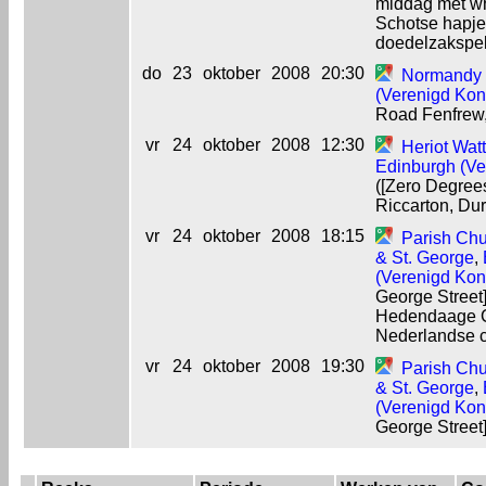
middag met wh
Schotse hapje
doedelzakspel
do
23
oktober
2008
20:30
Normandy 
(Verenigd Koni
Road Fenfrew,
vr
24
oktober
2008
12:30
Heriot Watt
Edinburgh (Ve
([Zero Degree
Riccarton, Du
vr
24
oktober
2008
18:15
Parish Chu
& St. George
,
(Verenigd Koni
George Street]
Hedendaage C
Nederlandse 
vr
24
oktober
2008
19:30
Parish Chu
& St. George
,
(Verenigd Koni
George Street]