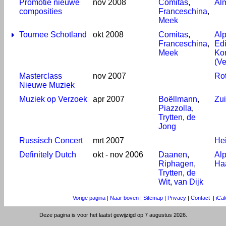
Promotie nieuwe
nov 2008
Comitas
,
Al
composities
Franceschina
,
Meek
Tournee Schotland
okt 2008
Comitas
,
Al
Franceschina
,
Ed
Meek
Kon
(Ve
Masterclass
nov 2007
Ro
Nieuwe Muziek
Muziek op Verzoek
apr 2007
Boëllmann
,
Zu
Piazzolla
,
Trytten
,
de
Jong
Russisch Concert
mrt 2007
He
Definitely Dutch
okt - nov 2006
Daanen
,
Al
Riphagen
,
Ha
Trytten
,
de
Wit
,
van Dijk
Vorige pagina
|
Naar boven
|
Sitemap
|
Privacy
|
Contact
|
iCa
Deze pagina is voor het laatst gewijzigd op 7 augustus 2026.