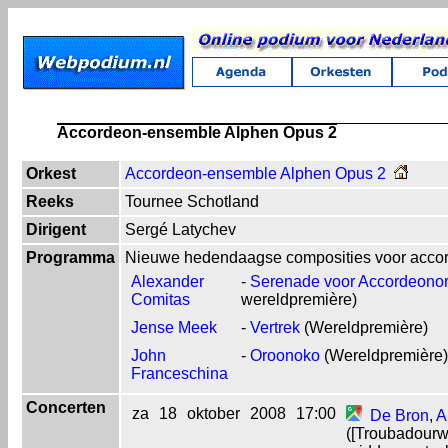
Accordeon-ensemble Alphen Opus 2
Orkest
Accordeon-ensemble Alphen Opus 2
Reeks
Tournee Schotland
Dirigent
Sergé Latychev
Programma
Nieuwe hedendaagse composities voor accor
Alexander
-
Serenade voor Accordeonor
Comitas
wereldpremière)
Jense Meek
-
Vertrek
(Wereldpremière)
John
-
Oroonoko
(Wereldpremière)
Franceschina
Concerten
za
18
oktober
2008
17:00
De Bron
,
A
([Troubadourw