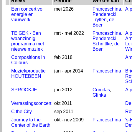
Reeks
Periode
Werken van
Co
Een concert vol
mei 2026
Franceschina
,
Al
energie en
Penderecki
,
vuurwerk
Trytten
,
de
Boer
TE GEK - Een
mrt - mei 2022
Franceschina
,
Al
waanzinnig
Penderecki
,
Ar
programma met
Schnittke
,
de
Le
nieuwe muziek
Boer
Win
Compositions in
feb 2018
Am
Colours
Muziekproductie
jan - apr 2014
Franceschina
Bri
HOUTEBEEN
Ro
Sc
SPROOKJE
jun 2012
Comitas
,
Al
Glinka
Verrassingsconcert
okt 2011
De
C the City
sep 2011
Ro
Journey to the
okt - nov 2009
Franceschina
's
Center of the Earth
De