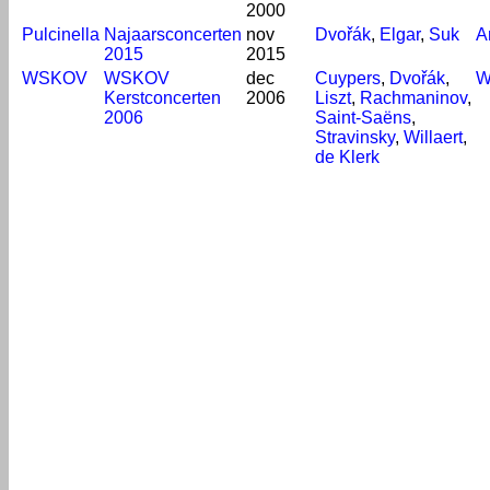
2000
Pulcinella
Najaarsconcerten
nov
Dvořák
,
Elgar
,
Suk
A
2015
2015
WSKOV
WSKOV
dec
Cuypers
,
Dvořák
,
W
Kerstconcerten
2006
Liszt
,
Rachmaninov
,
2006
Saint-Saëns
,
Stravinsky
,
Willaert
,
de Klerk