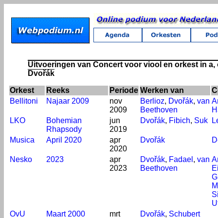
Uitvoeringen van Concert voor viool en orkest in a,
Dvořák
Orkest
Reeks
Periode
Werken van
C
Bellitoni
Najaar 2009
nov
Berlioz
,
Dvořák
,
van
A
2009
Beethoven
H
LKO
Bohemian
jun
Dvořák
,
Fibich
,
Suk
L
Rhapsody
2019
Musica
April 2020
apr
Dvořák
D
2020
Nesko
2023
apr
Dvořák
,
Fadael
,
van
A
2023
Beethoven
E
G
M
S
U
OvU
Maart 2000
mrt
Dvořák
,
Schubert