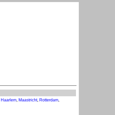
,
Haarlem
,
Maastricht
,
Rotterdam
,