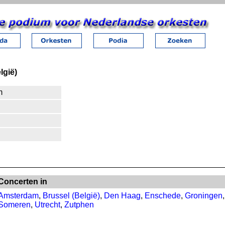
lgië)
m
Concerten in
Amsterdam
,
Brussel (België)
,
Den Haag
,
Enschede
,
Groningen
Someren
,
Utrecht
,
Zutphen