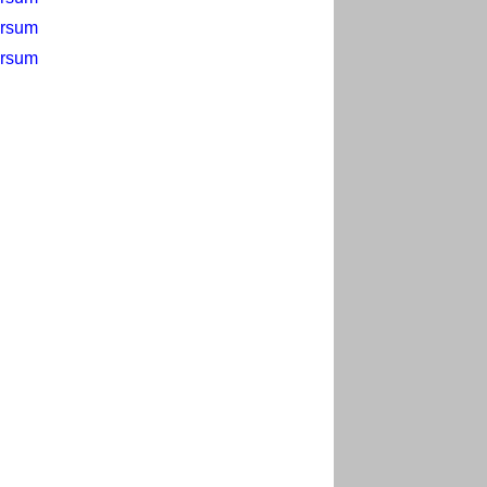
ersum
ersum