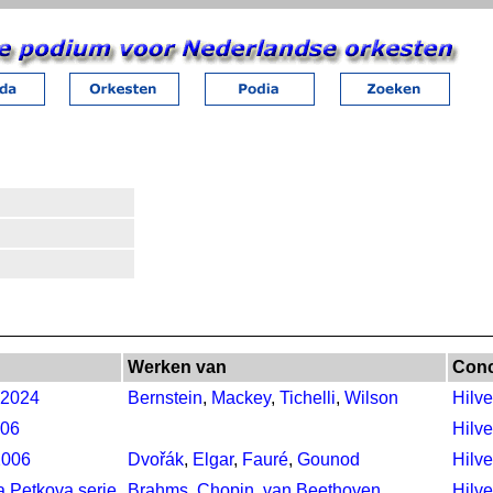
Werken van
Conc
 2024
Bernstein
,
Mackey
,
Tichelli
,
Wilson
Hilv
006
Hilv
2006
Dvořák
,
Elgar
,
Fauré
,
Gounod
Hilv
a Petkova serie
Brahms
,
Chopin
,
van Beethoven
Hilv