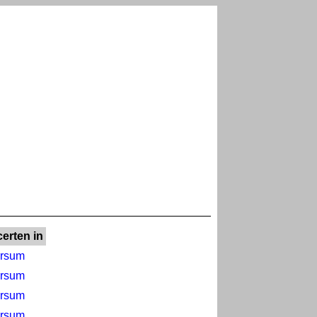
erten in
ersum
ersum
ersum
ersum