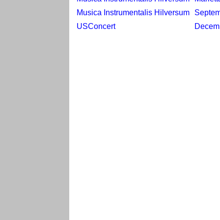
Musica Instrumentalis Hilversum
Septem
USConcert
Decem