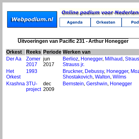
Uitvoeringen van Pacific 231 - Arthur Honegger
Orkest
Reeks
Periode
Werken van
Der Aa
Zomer
jun
Berlioz
,
Honegger
,
Milhaud
,
Strau
2017
2017
Strauss jr.
Het
1993
Bruckner
,
Debussy
,
Honegger
,
Moz
Orkest
Shostakovich
,
Walton
,
Wilms
Krashna
3TU-
dec
Bernstein
,
Gershwin
,
Honegger
project
2009