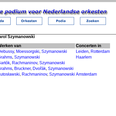
Karol Szymanowski
Werken van
Concerten in
Debussy
,
Moessorgski
,
Szymanowski
Leiden
,
Rotterdam
Brahms
,
Szymanowski
Haarlem
artók
,
Rachmaninov
,
Szymanowski
Brahms
,
Bruckner
,
Dvořák
,
Szymanowski
utosławski
,
Rachmaninov
,
Szymanowski
Amsterdam