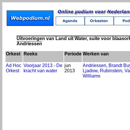
Uitvoeringen van Land uit Water, suite voor blaasork
Andriessen
Orkest
Reeks
Periode
Werken van
Ad Hoc
Voorjaar 2013 - De
jun
Andriessen
,
Brandt Bu
Orkest
kracht van water
2013
Ljadow
,
Rubinstein
,
Va
Williams