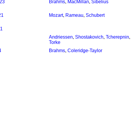
023
Brahms
,
MacMillan
,
Sibelius
21
Mozart
,
Rameau
,
Schubert
21
Andriessen
,
Shostakovich
,
Tcherepnin
,
Torke
4
Brahms
,
Coleridge-Taylor