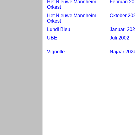
Het Nieuwe Mannheim
Februari 2
Orkest
Het Nieuwe Mannheim
Oktober 20
Orkest
Lundi Bleu
Januari 20
UBE
Juli 2002
Vignolle
Najaar 202