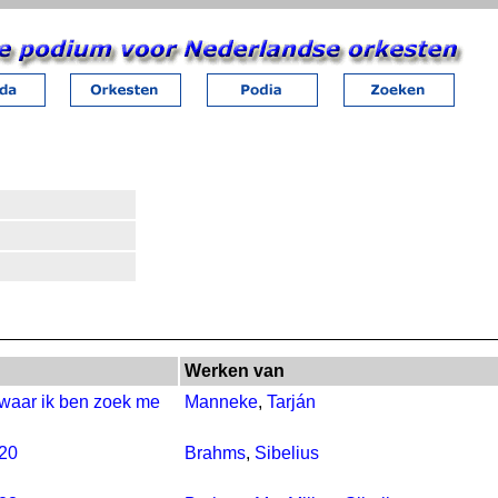
Werken van
 waar ik ben zoek me
Manneke
,
Tarján
020
Brahms
,
Sibelius