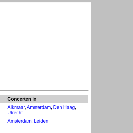
Concerten in
Alkmaar
,
Amsterdam
,
Den Haag
,
Utrecht
Amsterdam
,
Leiden